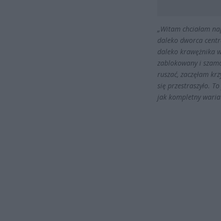
„Witam chciałam napi
daleko dworca centra
daleko krawężnika w
zablokowany i szamo
ruszać, zaczęłam krz
się przestraszyło. T
jak kompletny waria