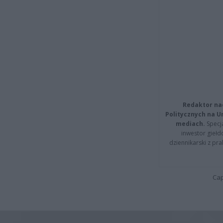
Redaktor na
Politycznych na 
mediach.
Specja
inwestor giełd
dziennikarski z pr
Cap