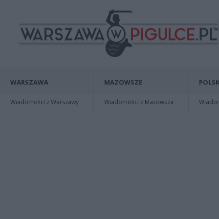
WARSZAWA
MAZOWSZE
POLSK
Wiadomości z Warszawy
Wiadomości z Mazowsza
Wiadomo