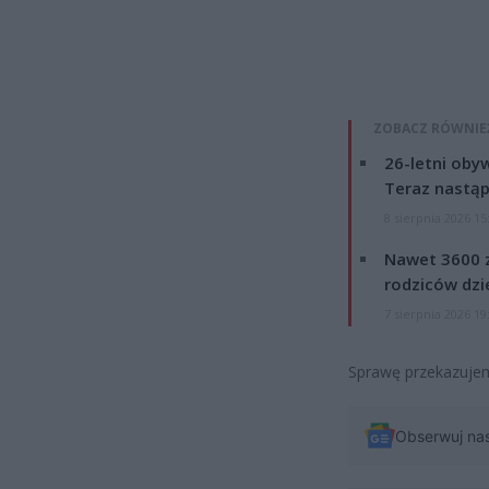
ZOBACZ RÓWNIE
26-letni obyw
Teraz nastąp
8 sierpnia 2026 15
Nawet 3600 z
rodziców dzie
7 sierpnia 2026 19
Sprawę przekazuje
Obserwuj na