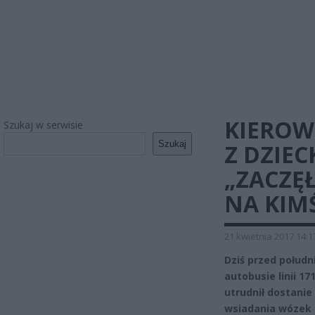
KIEROW
Szukaj w serwisie
Szukaj
Z DZIEC
„ZACZĘ
NA KIM
21 kwietnia 2017 14:1
Dziś przed połudn
autobusie linii 1
utrudnił dostanie
wsiadania wózek z