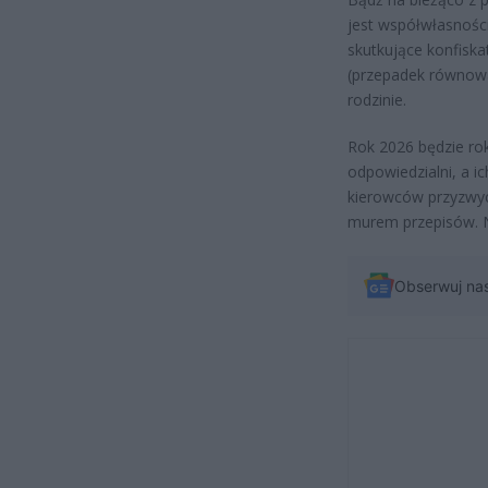
jest współwłasności
skutkujące konfiska
(przepadek równowa
rodzinie.
Rok 2026 będzie rok
odpowiedzialni, a ic
kierowców przyzwyc
murem przepisów. N
Obserwuj na