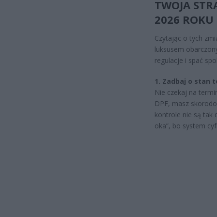
TWOJA STR
2026 ROKU
Czytając o tych zmi
luksusem obarczon
regulacje i spać spo
1. Zadbaj o stan 
Nie czekaj na termin
DPF, masz skorodow
kontrole nie są tak
oka”, bo system cy