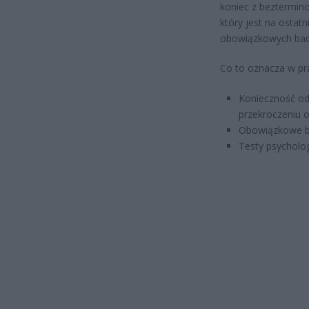
koniec z beztermino
który jest na ostatn
obowiązkowych bada
Co to oznacza w pr
Konieczność odn
przekroczeniu 
Obowiązkowe bad
Testy psycholog