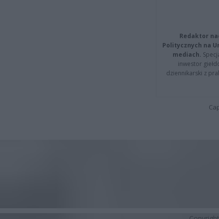
Redaktor na
Politycznych na 
mediach.
Specja
inwestor giełd
dziennikarski z pr
Cap
Copyrigh