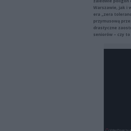
zaledwie poligon
Warszawie, jak i 
era „zera toleran
przymusową przes
drastyczne zaost
seniorów – czy to