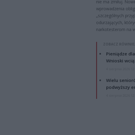
nie ma zmiłuj. Now
wprowadzenia obliga
„szczególnych przy
odurzających, któr
narkotesterom na wy
ZOBACZ RÓWNIE
Pieniądze dla
Wnioski wcią
4 sierpnia 2026 12
Wielu senior
podwyższy e
4 sierpnia 2026 12