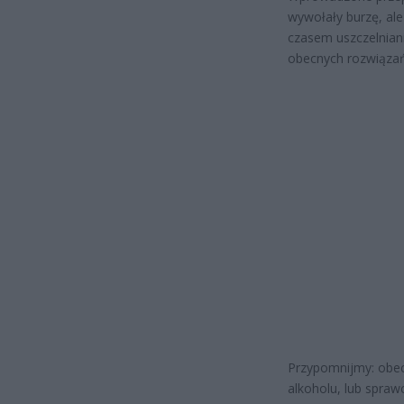
wywołały burzę, al
czasem uszczelniani
obecnych rozwiązań 
Przypomnijmy: obecn
alkoholu, lub spra