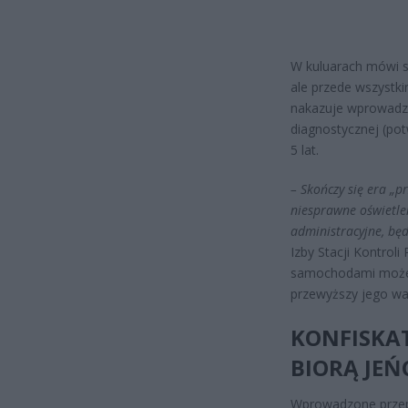
W kuluarach mówi si
ale przede wszystk
nakazuje wprowadz
diagnostycznej (po
5 lat.
– Skończy się era „p
niesprawne oświetlen
administracyjne, będ
Izby Stacji Kontrol
samochodami może t
przewyższy jego wa
KONFISKAT
BIORĄ JE
Wprowadzone przep