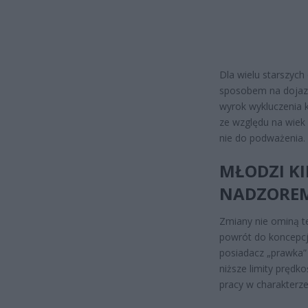
Dla wielu starszych
sposobem na dojazd
wyrok wykluczenia 
ze względu na wiek 
nie do podważenia.
MŁODZI K
NADZORE
Zmiany nie ominą t
powrót do koncepcj
posiadacz „prawka”
niższe limity prędk
pracy w charakterz