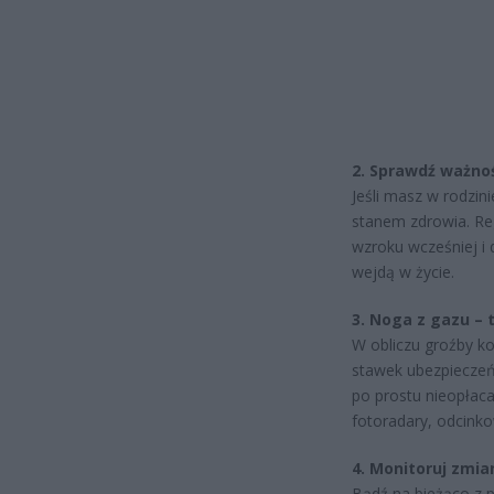
2. Sprawdź ważno
Jeśli masz w rodzin
stanem zdrowia. Reg
wzroku wcześniej i 
wejdą w życie.
3. Noga z gazu – 
W obliczu groźby ko
stawek ubezpieczeń
po prostu nieopłaca
fotoradary, odcinko
4. Monitoruj zmia
Bądź na bieżąco z p