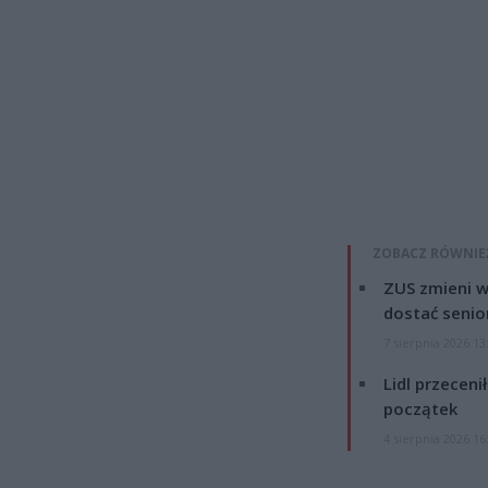
ZOBACZ RÓWNIE
ZUS zmieni w
dostać senio
7 sierpnia 2026 13
Lidl przeceni
początek
4 sierpnia 2026 16