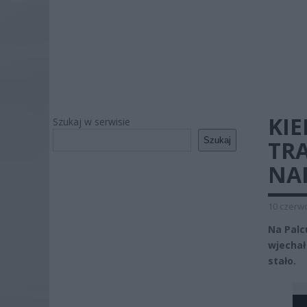
KI
Szukaj w serwisie
Szukaj
TR
NA
10 czerwc
Na Palc
wjechał
stało.