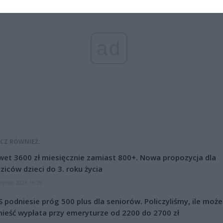
ad
CZ RÓWNIEŻ:
et 3600 zł miesięcznie zamiast 800+. Nowa propozycja dla
ziców dzieci do 3. roku życia
erpnia 2026 19:29
 podniesie próg 500 plus dla seniorów. Policzyliśmy, ile może
ieść wypłata przy emeryturze od 2200 do 2700 zł