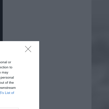
sonal or
ection to
ou may
 personal
out of the
daj
 downstream
B’s List of