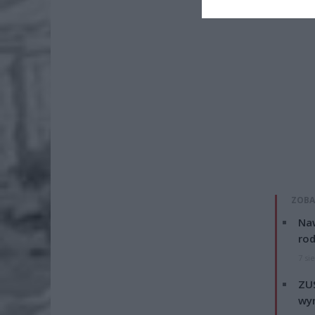
ZOBA
Naw
rod
7 si
ZUS
wyn