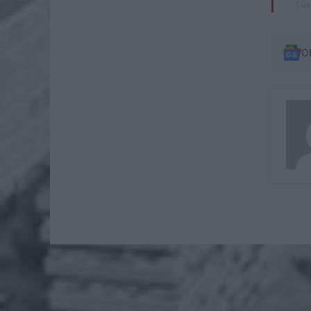
7 si
O