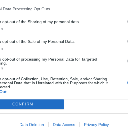
l Data Processing Opt Outs
o opt-out of the Sharing of my personal data.
In
o opt-out of the Sale of my Personal Data.
In
to opt-out of processing my Personal Data for Targeted
ing.
In
Fot. Łukasz/ Warszawa w Pigułce
o opt-out of Collection, Use, Retention, Sale, and/or Sharing
ersonal Data that Is Unrelated with the Purposes for which it
lected.
ez około 30 minut był wstrzymany.
Out
cu pracowała policja oraz nadzór ruchu tramwajów warszawskich.
CONFIRM
Data Deletion
Data Access
Privacy Policy