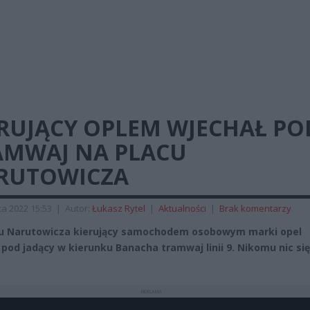
ERUJĄCY OPLEM WJECHAŁ PO
AMWAJ NA PLACU
RUTOWICZA
a 2022 15:53
|
Autor:
Łukasz Rytel
|
Aktualności
|
Brak komentarzy
u Narutowicza kierujący samochodem osobowym marki opel
 pod jadący w kierunku Banacha tramwaj linii 9. Nikomu nic się
REKLAMA