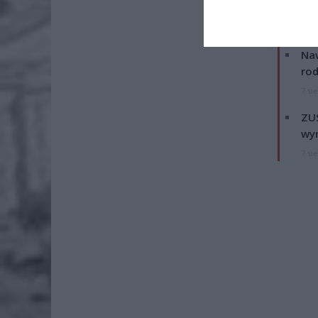
ZOBA
Naw
rod
7 si
ZUS
wyn
7 si