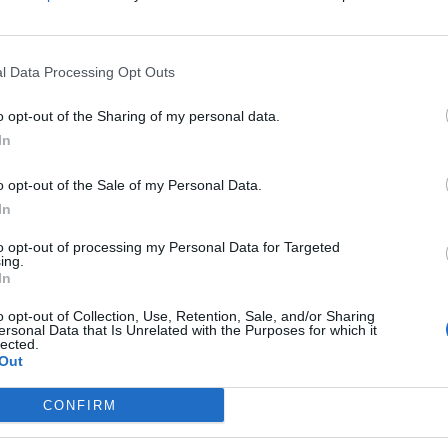
l Data Processing Opt Outs
o opt-out of the Sharing of my personal data.
In
aj nas do preferowanych źródeł w Google
Do
o opt-out of the Sale of my Personal Data.
In
to opt-out of processing my Personal Data for Targeted
ing.
In
o opt-out of Collection, Use, Retention, Sale, and/or Sharing
ersonal Data that Is Unrelated with the Purposes for which it
lected.
Out
kasz / Warszawa w
Fot. Łukasz / Warszawa w
Fot. Łukasz / Warsz
CONFIRM
Pigułce
Pigułce
Pigułce
s w kierunku Bielan był zablokowany.