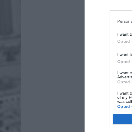
Persona
I want t
Opted 
Dod
I want t
Opted 
I want 
Advertis
Opted 
I want t
of my P
was col
Opted 
Fot. Łu
Jeden pa