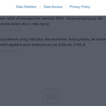
Data Deletion
Data Access
Privacy Policy
CZ RÓWNIEŻ:
et 3600 zł miesięcznie zamiast 800+. Nowa propozycja dla
ziców dzieci do 3. roku życia
erpnia 2026 19:29
 podniesie próg 500 plus dla seniorów. Policzyliśmy, ile może
ieść wypłata przy emeryturze od 2200 do 2700 zł
erpnia 2026 19:14
ad