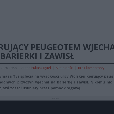
ERUJĄCY PEUGEOTEM WJECH
BARIERKI I ZAWISŁ
 2020 12:58
|
Autor:
Łukasz Rytel
|
Aktualności
|
Brak komentarzy
rymasa Tysiąclecia na wysokości ulicy Wolskiej kierujący pe
adomych przyczyn wjechał na barierkę i zawisł. Nikomu nic 
Pojazd został usunięty przez pomoc drogową.
REKLAMA