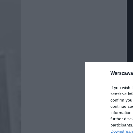
Warszawa 
If you wish 
sensitive in
confirm you
continue se
information 
further disc
participants
Downstream 