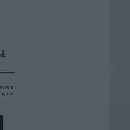
AŁ
ugeotem
się nie