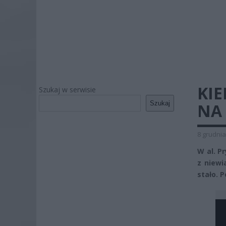
KI
Szukaj w serwisie
Szukaj
NA 
8 grudnia
W al. P
z niewi
stało. 