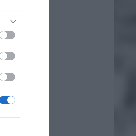
daj
awa w