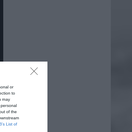
sonal or
ection to
ou may
 personal
out of the
 downstream
B’s List of