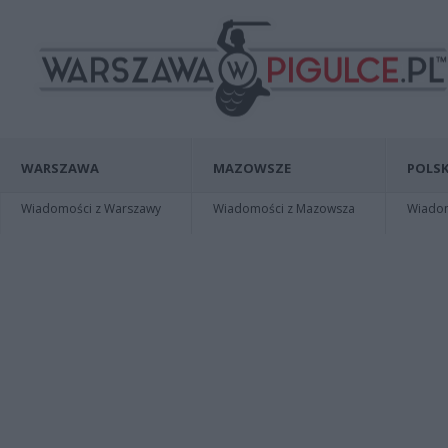
WARSZAWA
MAZOWSZE
POLSK
Wiadomości z Warszawy
Wiadomości z Mazowsza
Wiadomo