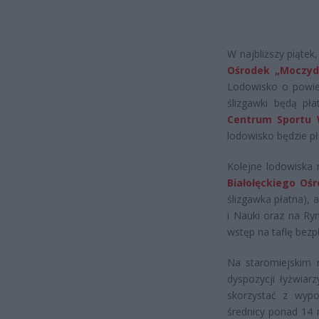
W najbliższy piątek
Ośrodek „Moczyd
Lodowisko o powie
ślizgawki będą pła
Centrum Sportu W
lodowisko będzie pł
Kolejne lodowiska 
Białołęckiego Oś
ślizgawka płatna), 
i Nauki oraz na Ry
wstęp na taflę bezp
Na staromiejskim 
dyspozycji łyżwiar
skorzystać z wypo
średnicy ponad 14 