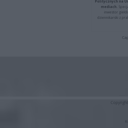
Politycznych na 
mediach.
Specja
inwestor giełd
dziennikarski z pr
Cap
Copyrigh
K