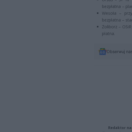
bezpłatna – pla
Wesoła – przy
bezpłatna – sta
Żoliborz – OSiR
płatna.
Obserwuj na
Redaktor na