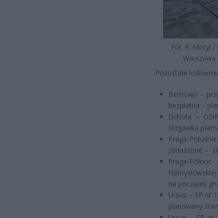
Fot. R. Motyl 
Warszawa
Pozostałe lodowiska
Bemowo – przy
bezpłatna – pla
Ochota – OSiR
ślizgawka płatn
Praga-Południ
zadaszone – śl
Praga-Północ
Namysłowskiej 
na początek gru
Ursus – SP nr 1
planowany start
Ursus – SP nr 