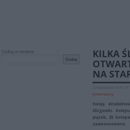
KILKA Ś
Szukaj w serwisie
Szukaj
OTWART
NA STA
23 listopada 2016 13:
komentarzy
Swoją działalno
ślizgawki. Kolej
piątek, 25 listo
zaawansowane.