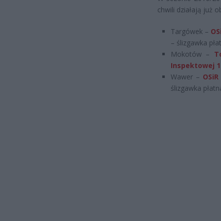
chwili działają już o
Targówek –
OS
– ślizgawka pła
Mokotów –
T
Inspektowej 1
Wawer –
OSiR
ślizgawka płatn