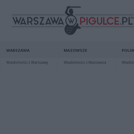
WARSZAWA
MAZOWSZE
POLSK
Wiadomości z Warszawy
Wiadomości z Mazowsza
Wiadomo