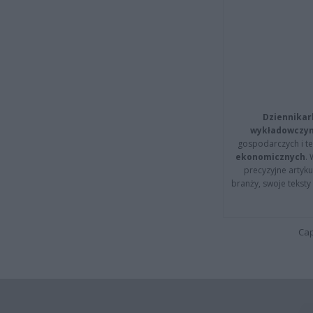
Dziennikar
wykładowczyn
gospodarczych i t
ekonomicznych
.
precyzyjne artyku
branży, swoje tekst
Cap