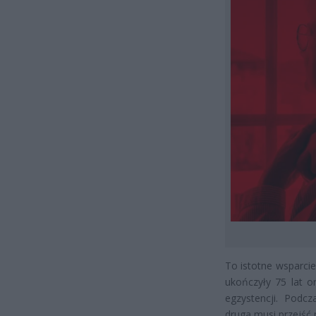
To istotne wsparci
ukończyły 75 lat o
egzystencji. Podc
druga musi przejść 