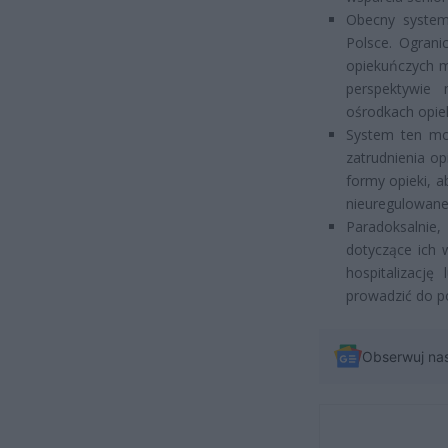
Obecny system
Polsce. Ograni
opiekuńczych m
perspektywie
ośrodkach opiek
System ten mo
zatrudnienia o
formy opieki, 
nieuregulowane
Paradoksalnie
dotyczące ich 
hospitalizacj
prowadzić do po
Obserwuj na