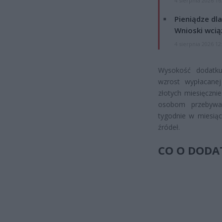
4 sierpnia 2026 16
Pieniądze dla
Wnioski wcią
4 sierpnia 2026 12
Wysokość dodatku
wzrost wypłacanej
złotych miesięcznie
osobom przebywaj
tygodnie w miesiąc
źródeł.
CO O DODA