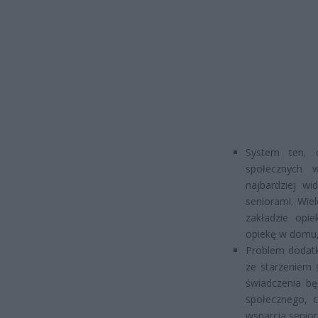
System ten, 
społecznych 
najbardziej wi
seniorami. Wie
zakładzie opi
opiekę w domu,
Problem dodatk
ze starzeniem 
świadczenia bę
społecznego, 
wsparcia senio