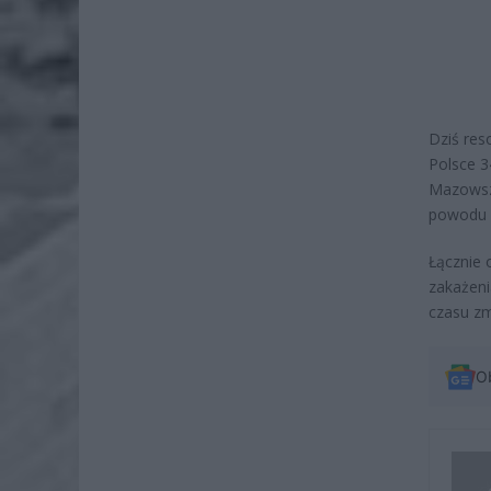
Dziś res
Polsce 
Mazowszu
powodu w
Łącznie 
zakażeni
czasu zm
O