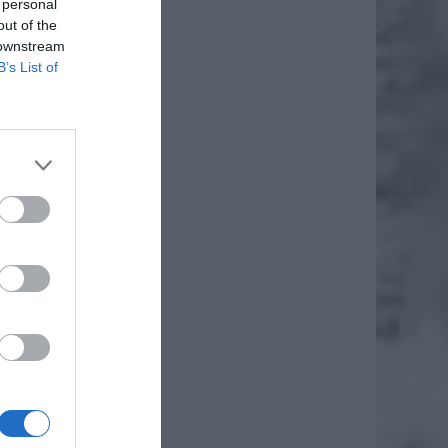
 personal
out of the
 downstream
B’s List of
daj
ypadków
nego
raz w