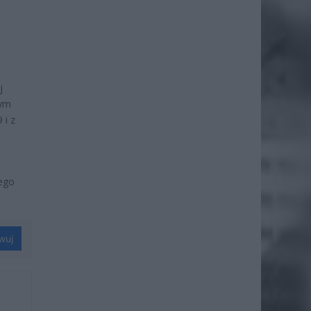
j
mym
 i z
.
ego
wuj