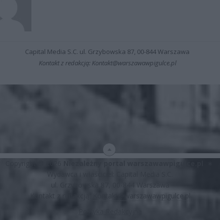
Capital Media S.C. ul. Grzybowska 87, 00-844 Warszawa
Kontakt z redakcją: Kontakt@warszawawpigulce.pl
Copyright © 2026
Niezależny portal warszawawpigulce.pl
∗
Wydawca i właściciel: Capital Media S.C.
ul. Grzybowska 87, 00-844 Warszawa
Kontakt z redakcją:
Kontakt@warszawawpigulce.pl
Polityka Redakcyjna