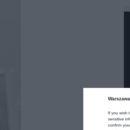
Warszawa 
If you wish 
sensitive in
confirm you