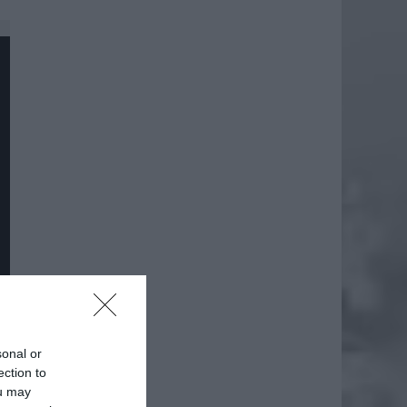
sonal or
ection to
ou may