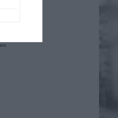
że
iero