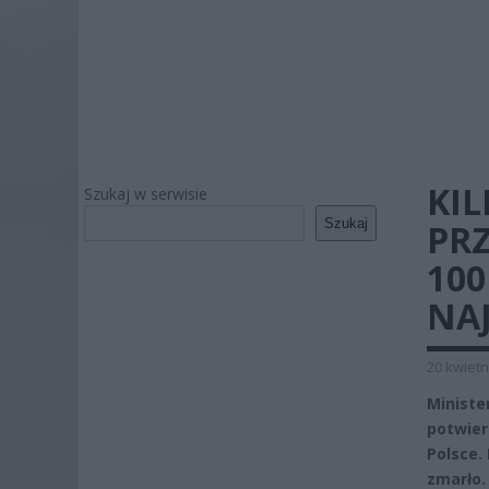
KI
Szukaj w serwisie
Szukaj
PR
10
NA
20 kwietn
Ministe
potwier
Polsce.
zmarło