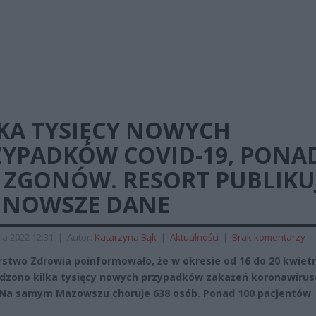
LKA TYSIĘCY NOWYCH
ZYPADKÓW COVID-19, PONA
0 ZGONÓW. RESORT PUBLIKU
JNOWSZE DANE
ia 2022 12:31
|
Autor:
Katarzyna Bąk
|
Aktualności
|
Brak komentarzy
rstwo Zdrowia poinformowało, że w okresie od 16 do 20 kwiet
dzono kilka tysięcy nowych przypadków zakażeń koronawiru
 Na samym Mazowszu choruje 638 osób. Ponad 100 pacjentów
.