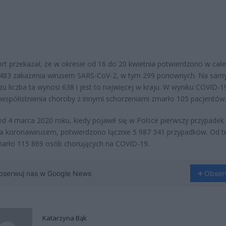
ort przekazał, że w okresie od 16 do 20 kwietnia potwierdzono w całe
3483 zakażenia wirusem SARS-CoV-2, w tym 299 ponownych. Na sa
 liczba ta wynosi 638 i jest to najwięcej w kraju. W wyniku COVID-19
spółistnienia choroby z innymi schorzeniami zmarło 105 pacjentów
od 4 marca 2020 roku, kiedy pojawił się w Polsce pierwszy przypadek
a koronawirusem, potwierdzono łącznie 5 987 341 przypadków. Od t
arło 115 869 osób chorujących na COVID-19.
bserwuj nas w Google News
Obser
Katarzyna Bąk