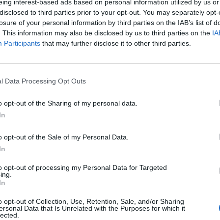
eing interest-based ads based on personal information utilized by us or
disclosed to third parties prior to your opt-out. You may separately opt-
losure of your personal information by third parties on the IAB’s list of
ad
. This information may also be disclosed by us to third parties on the
IA
Participants
that may further disclose it to other third parties.
l Data Processing Opt Outs
o opt-out of the Sharing of my personal data.
In
aj nas do preferowanych źródeł w Google
Do
o opt-out of the Sale of my Personal Data.
In
to opt-out of processing my Personal Data for Targeted
ing.
In
stwo Zdrowia zdecydowało, że w związku ze zmniejszoną liczbą prz
koronawirusem i zniknięciem obostrzeń, również nie będzie codzien
o opt-out of Collection, Use, Retention, Sale, and/or Sharing
ersonal Data that Is Unrelated with the Purposes for which it
informującego o ilości zakażeń COVID-19. Dane będą przekazywane 
lected.