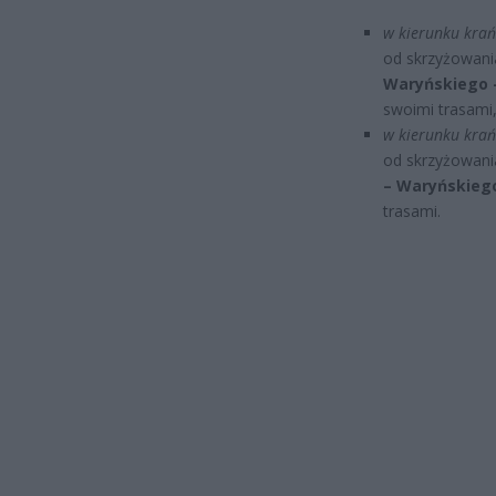
w kierunku krań
od skrzyżowania
Waryńskiego 
swoimi trasami
w kierunku krań
od skrzyżowani
– Waryńskiego 
trasami.