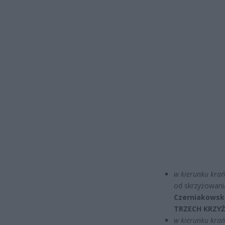
w kierunku krańc
od skrzyżowani
Czerniakowska
TRZECH KRZYŻY
w kierunku krań