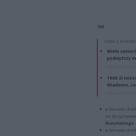
166
ZOBACZ RÓWNIE
Wielu senior
podwyższy e
4 sierpnia 2026 12
1600 zł mies
Wiadomo, co
4 sierpnia 2026 12
w kierunku krań
od skrzyżowania
Waryńskiego 
w kierunku krańc