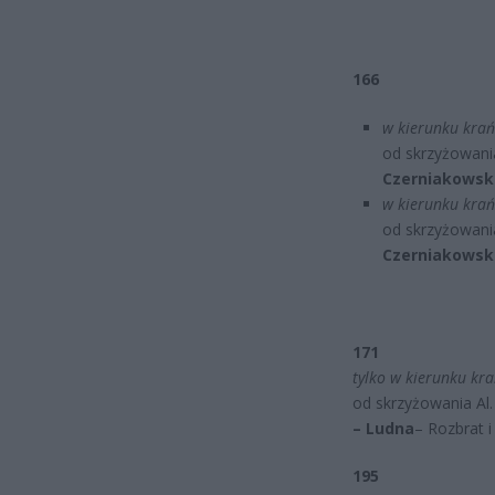
166
w kierunku krań
od skrzyżowani
Czerniakowsk
w kierunku krańc
od skrzyżowani
Czerniakowsk
171
tylko w kierunku kr
od skrzyżowania Al.
– Ludna
– Rozbrat i
195