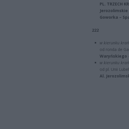
PL. TRZECH KRZ
Jerozolimskie
Goworka – Sp
222
w kierunku krań
od ronda de Gau
Waryńskiego
–
w kierunku krań
od pl. Unii Lubel
Al. Jerozolims