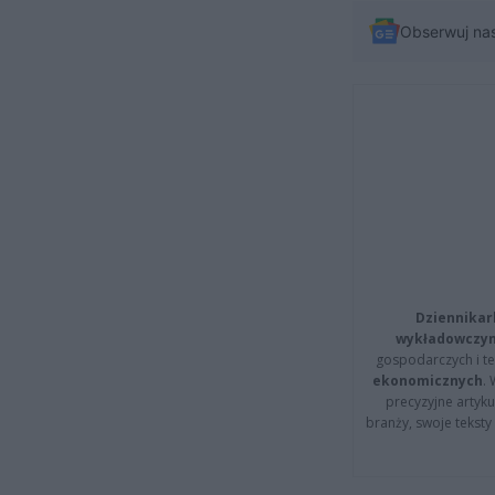
Obserwuj na
Dziennikar
wykładowczyn
gospodarczych i t
ekonomicznych
.
precyzyjne artyku
branży, swoje tekst