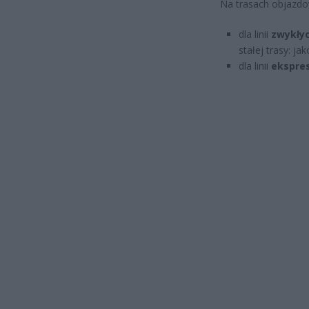
Na trasach objazdo
dla linii
zwykły
stałej trasy: ja
dla linii
ekspre