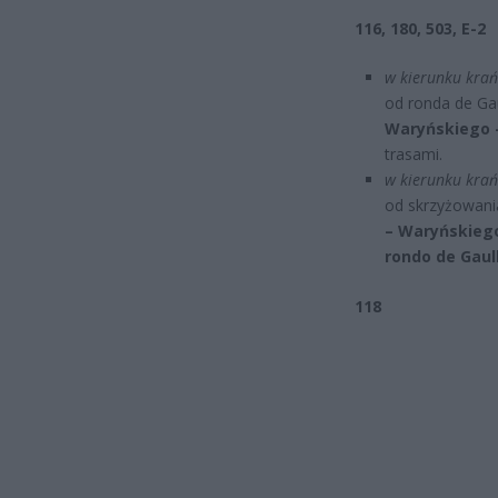
116, 180, 503, E-2
w kierunku krań
od ronda de Gau
Waryńskiego 
trasami.
w kierunku krań
od skrzyżowani
– Waryńskiego 
rondo de Gaul
118