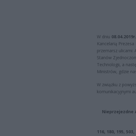
W dniu
08.04.2019r
Kancelarią Prezesa 
przemarsz ulicami: 
Stanów Zjednoczonyc
Technologii, a nast
Ministrów, gdzie n
W związku z powyżs
komunikacyjnymi au
Nieprzejezdne 
116, 180, 195, 503,