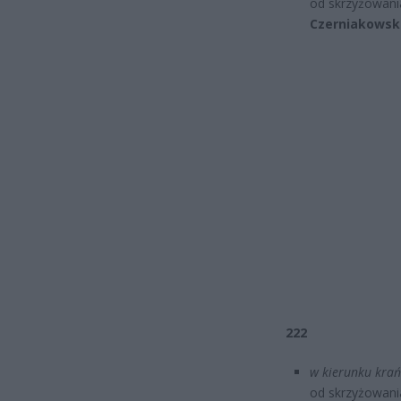
od skrzyżowani
Czerniakowsk
222
w kierunku krań
od skrzyżowania