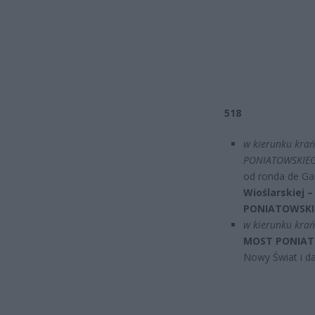
518
w kierunku krań
PONIATOWSKIE
od ronda de Gau
Wioślarskiej
PONIATOWSKI
w kierunku kra
MOST PONIATOW
Nowy Świat i da