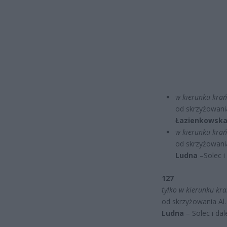
w kierunku krań
od skrzyżowani
Łazienkowska 
w kierunku krań
od skrzyżowani
Ludna
–Solec i 
127
tylko w kierunku kr
od skrzyżowania Al.
Ludna
– Solec i dal