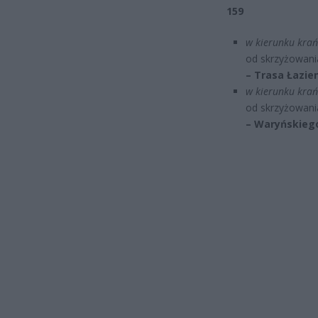
159
w kierunku krańc
od skrzyżowani
– Trasa Łazie
w kierunku krań
od skrzyżowani
– Waryńskiego 