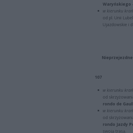
Waryńskiego
–
w kierunku krań
od pl. Unii Lubel
Ujazdowskie i d
Nieprzejezdne 
107
w kierunku krań
od skrzyżowani
rondo de Gaull
w kierunku krań
od skrzyżowani
rondo Jazdy P
swoją trasą.