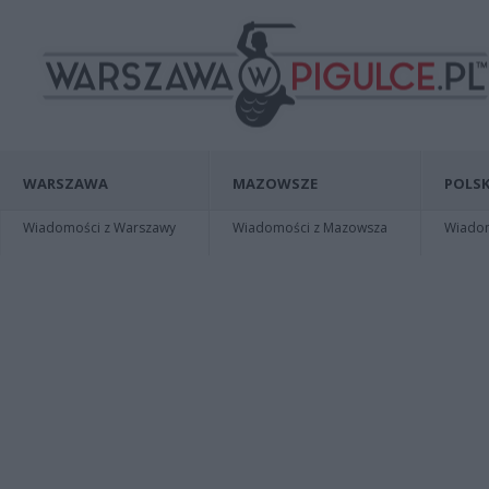
WARSZAWA
MAZOWSZE
POLSK
Wiadomości z Warszawy
Wiadomości z Mazowsza
Wiadomo