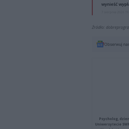
wynieść wypł
7 sierpnia 2026 19
Źródło: dobreprogr
Obserwuj na
Psycholog, dzie
Uniwersytecie SW