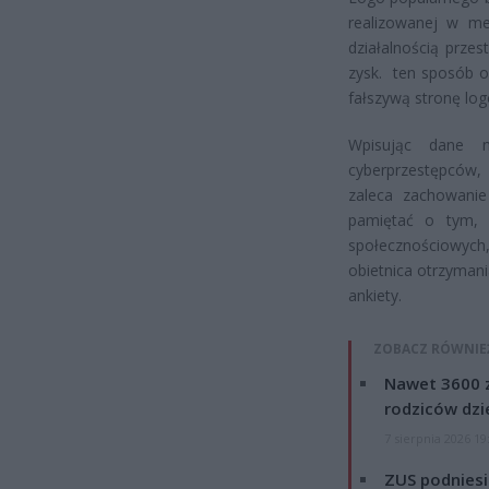
realizowanej w me
działalnością prze
zysk. ten sposób od
fałszywą stronę lo
Wpisując dane n
cyberprzestępców,
zaleca zachowanie 
pamiętać o tym, 
społecznościowych,
obietnica otrzymani
ankiety.
ZOBACZ RÓWNIE
Nawet 3600 z
rodziców dzie
7 sierpnia 2026 19
ZUS podniesie