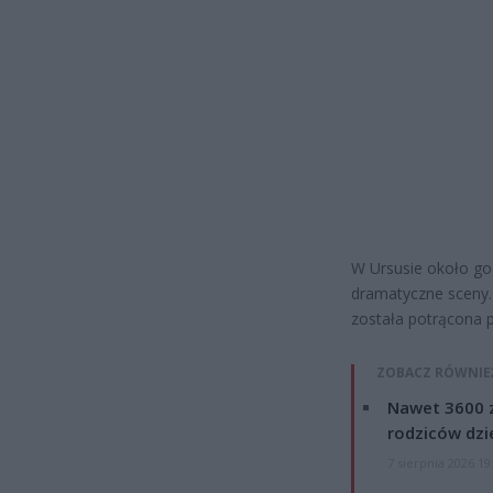
W Ursusie około god
dramatyczne sceny.
została potrącona 
ZOBACZ RÓWNIE
Nawet 3600 z
rodziców dzie
7 sierpnia 2026 19