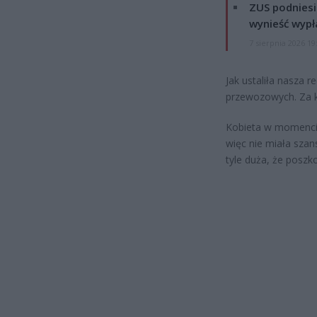
ZUS podniesie
wynieść wypł
7 sierpnia 2026 19
Jak ustaliła nasza r
przewozowych. Za ki
Kobieta w momencie
więc nie miała szan
tyle duża, że posz