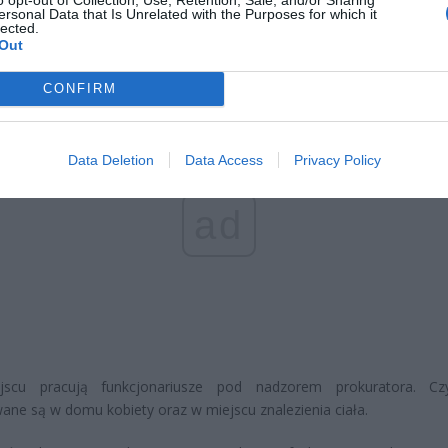
oski wciąż można składać
ersonal Data that Is Unrelated with the Purposes for which it
lected.
erpnia 2026 12:56
Out
CONFIRM
Data Deletion
Data Access
Privacy Policy
ad
scu pracują funkcjonariusze pod nadzorem prokuratora. Czy
ne są w domu kobiety oraz w miejscu znalezienia ciała.