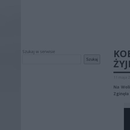
KOB
Szukaj w serwisie
Szukaj
ŻYJ
11 maja 2
Na Woli
Zginęła