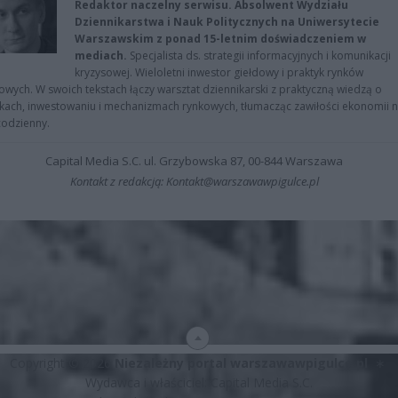
Redaktor naczelny serwisu. Absolwent Wydziału
Dziennikarstwa i Nauk Politycznych na Uniwersytecie
Warszawskim z ponad 15-letnim doświadczeniem w
mediach.
Specjalista ds. strategii informacyjnych i komunikacji
kryzysowej. Wieloletni inwestor giełdowy i praktyk rynków
owych. W swoich tekstach łączy warsztat dziennikarski z praktyczną wiedzą o
kach, inwestowaniu i mechanizmach rynkowych, tłumacząc zawiłości ekonomii 
codzienny.
Capital Media S.C. ul. Grzybowska 87, 00-844 Warszawa
Kontakt z redakcją: Kontakt@warszawawpigulce.pl
Copyright © 2026
Niezależny portal warszawawpigulce.pl
∗
Wydawca i właściciel: Capital Media S.C.