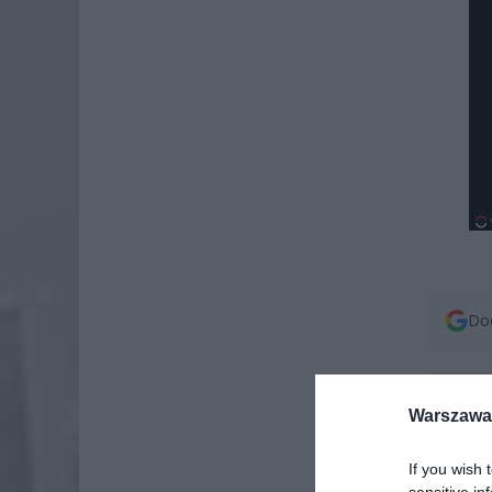
Dod
Warszawa 
If you wish 
sensitive in