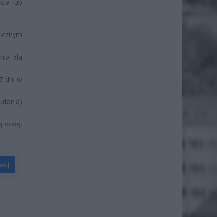
cia lub
hicznym
nia dla
7 dni w
ufania)
ą dobę.
wuj