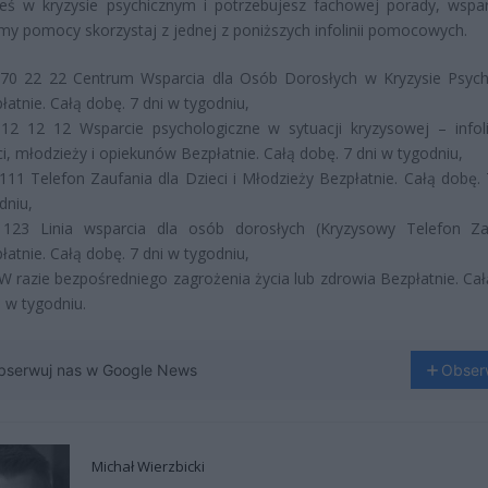
steś w kryzysie psychicznym i potrzebujesz fachowej porady, wspar
rmy pomocy skorzystaj z jednej z poniższych infolinii pomocowych.
70 22 22 Centrum Wsparcia dla Osób Dorosłych w Kryzysie Psyc
łatnie. Całą dobę. 7 dni w tygodniu,
12 12 12 Wsparcie psychologiczne w sytuacji kryzysowej – infoli
ci, młodzieży i opiekunów Bezpłatnie. Całą dobę. 7 dni w tygodniu,
111 Telefon Zaufania dla Dzieci i Młodzieży Bezpłatnie. Całą dobę. 
dniu,
123 Linia wsparcia dla osób dorosłych (Kryzysowy Telefon Za
łatnie. Całą dobę. 7 dni w tygodniu,
W razie bezpośredniego zagrożenia życia lub zdrowia Bezpłatnie. Cał
i w tygodniu.
bserwuj nas w Google News
Obser
Michał Wierzbicki