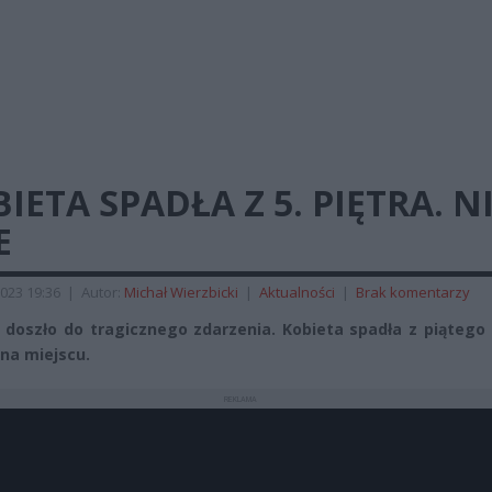
IETA SPADŁA Z 5. PIĘTRA. N
E
023 19:36
|
Autor:
Michał Wierzbicki
|
Aktualności
|
Brak komentarzy
 doszło do tragicznego zdarzenia. Kobieta spadła z piątego 
 na miejscu.
REKLAMA