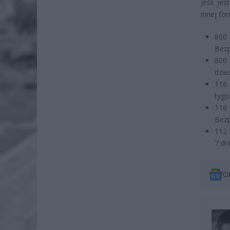
Jeśli je
innej fo
800 
Bezp
800 
dzie
116 
tygo
116 
Bezp
112 
7 dn
O