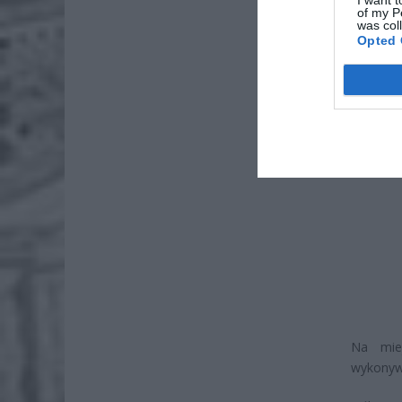
Wni
of my P
was col
4 si
Opted 
Na miej
wykonywa