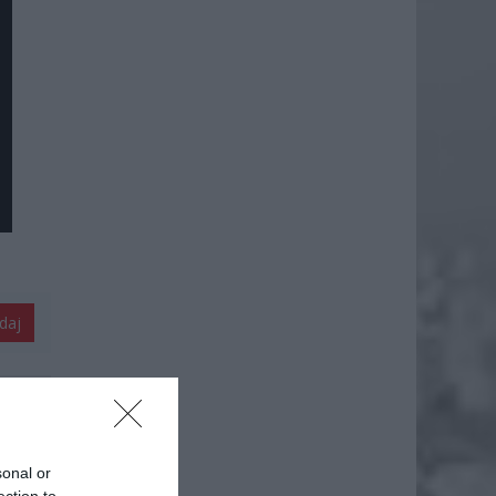
daj
sonal or
ection to