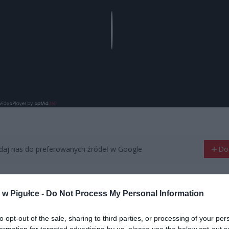
Play
aj nas do preferowanych źródeł w Google
Do
w Pigułce -
Do Not Process My Personal Information
to opt-out of the sale, sharing to third parties, or processing of your per
formation for targeted advertising by us, please use the below opt-out s