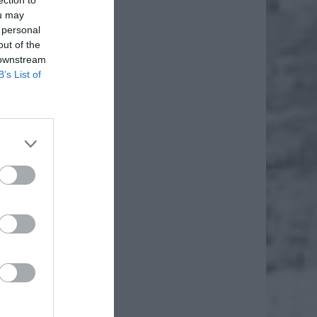
ou may
 personal
out of the
 downstream
B’s List of
iero
ł.