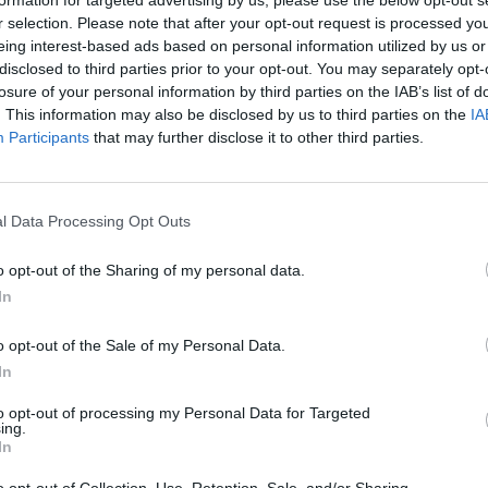
r selection. Please note that after your opt-out request is processed y
eing interest-based ads based on personal information utilized by us or
disclosed to third parties prior to your opt-out. You may separately opt-
losure of your personal information by third parties on the IAB’s list of
. This information may also be disclosed by us to third parties on the
IA
Participants
that may further disclose it to other third parties.
l Data Processing Opt Outs
Fot. Warszawa w Pigułce
o opt-out of the Sharing of my personal data.
nie chce komentować zdarzenia.
In
CZ RÓWNIEŻ:
o opt-out of the Sale of my Personal Data.
In
l przecenił hit do kuchni. Air fryer tańszy aż o 150 zł, a to dop
czątek
to opt-out of processing my Personal Data for Targeted
ing.
erpnia 2026 16:06
In
niądze dla milionów polskich rodzin. ZUS wypłacił już 173 mln z
o opt-out of Collection, Use, Retention, Sale, and/or Sharing