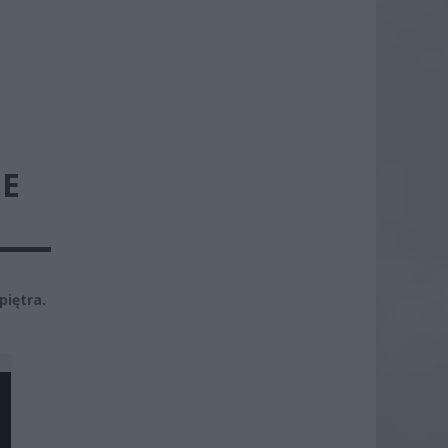
IE
piętra.