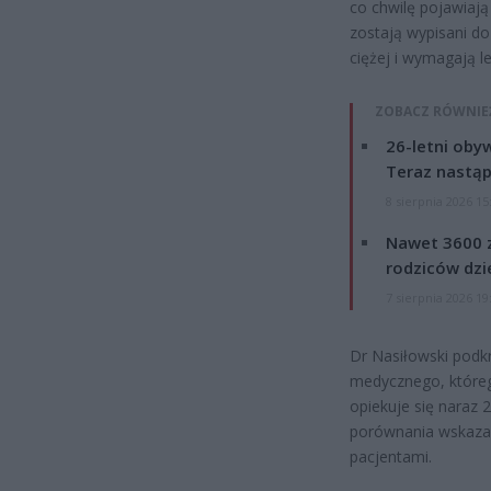
co chwilę pojawiają
zostają wypisani do
ciężej i wymagają l
ZOBACZ RÓWNIE
26-letni obyw
Teraz nastąp
8 sierpnia 2026 15
Nawet 3600 z
rodziców dzie
7 sierpnia 2026 19
Dr Nasiłowski podkr
medycznego, którego
opiekuje się naraz
porównania wskazał,
pacjentami.