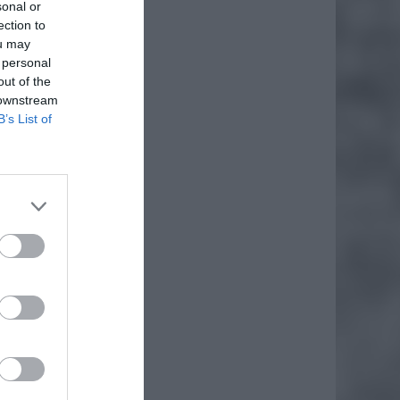
sonal or
ection to
ou may
 personal
out of the
 downstream
B’s List of