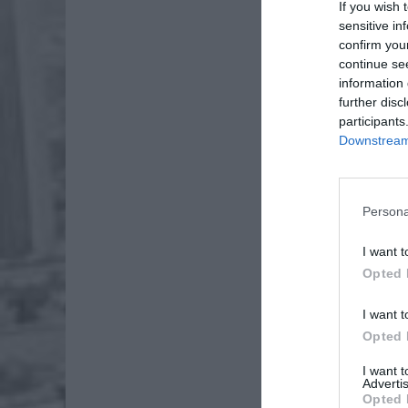
If you wish 
sensitive in
confirm you
continue se
information 
further disc
participants
Downstream 
Persona
I want t
Opted 
I want t
Opted 
I want 
Advertis
Opted 