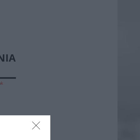
NIA
ak