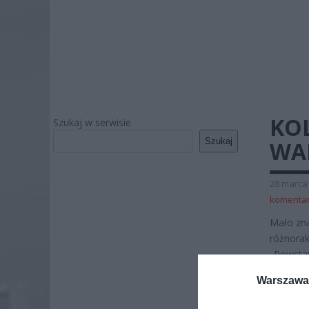
KO
Szukaj w serwisie
Szukaj
WAR
28 marca 
komenta
Mało zna
różnorak
„Powsta
Warszawa 