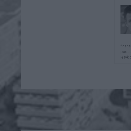
finans
podat
język 