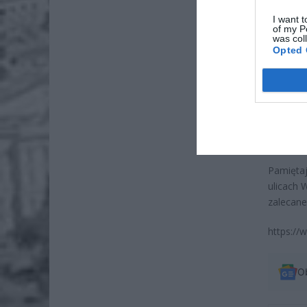
I want t
of my P
was col
Opted 
Dod
Pamiętaj
ulicach 
zalecane 
https:/
O