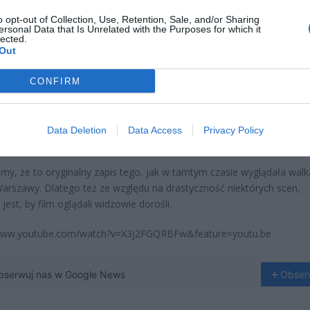
o opt-out of Collection, Use, Retention, Sale, and/or Sharing
ersonal Data that Is Unrelated with the Purposes for which it
lected.
Out
CONFIRM
aj nas do preferowanych źródeł w Google
Data Deletion
Data Access
Privacy Policy
Do
my, że to oryginalny zapis tego, jak w tamtym czasie wyglądała walk
Warszawy. Dlatego też ze względu na drastyczność niektórych scen,
jest, by film oglądali widzowie dorośli.
/www.youtube.com/watch?v=X3j2FGQRBFw&feature=youtu.be
bserwuj nas w Google News
Obser