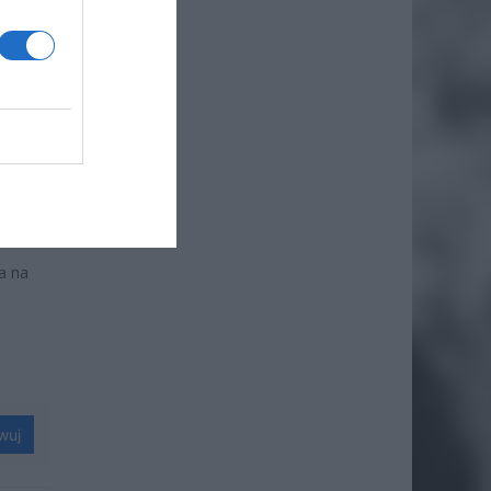
daj
a na
wuj