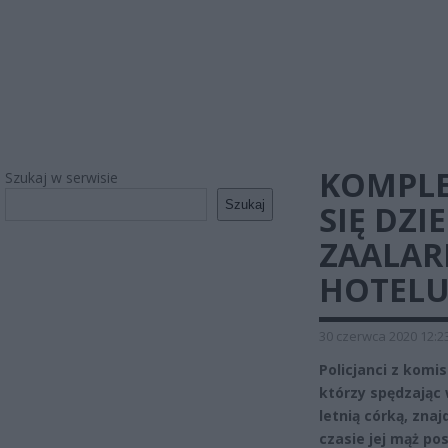
KOMPLE
Szukaj w serwisie
Szukaj
SIĘ DZI
ZAALAR
HOTEL
30 czerwca 2020 12:2
Policjanci z komi
którzy spędzając 
letnią córką, zna
czasie jej mąż po