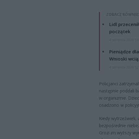
ZOBACZ RÓWNIE
Lidl przeceni
początek
4 sierpnia 2026 16
Pieniądze dla
Wnioski wcią
4 sierpnia 2026 12
Policjanci zatrzymal
następnie poddali b
w organizmie. Dzie
osadzono w policyj
Kiedy wytrzeźwieli,
bezpośrednie niebez
Grozi im wyższy wym