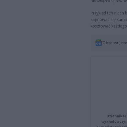
obowiązek sprawowa
Przykład ten niech 
zajmować się sumie
kosztować każdego 
Obserwuj na
Dziennikar
wykładowczyn
gospodarczych i t