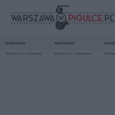
WARSZAWA
MAZOWSZE
POLSK
Wiadomości z Warszawy
Wiadomości z Mazowsza
Wiadomo