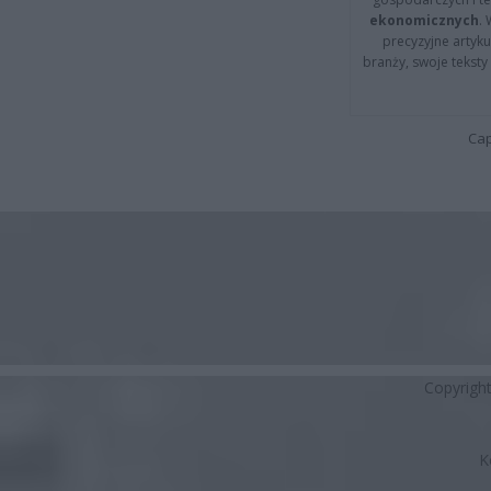
ekonomicznych
.
precyzyjne artyku
branży, swoje tekst
Cap
Copyrigh
K