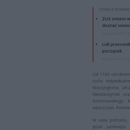
ZOBACZ RÓWNIE
ZUS zmieni w
dostać senio
7 sierpnia 2026 13
Lidl przeceni
początek
4 sierpnia 2026 16
Od 17:00 utrudnion
ruchu indywidualn
Waszyngtona, ulic
Miedzeszyński ora
Komorowskiego. K
wpuszczani. Równie
W razie potrzeby,
Jeżeli zamknięta