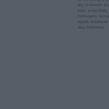
aby na koncert do
będą podjeżdżały
tramwajami, kursuj
wyjadą dodatkowe s
aleją Zieleniecką.