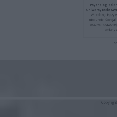
Psycholog, dzie
Uniwersytecie SW
W redakcji łączy 
otoczenie. Specja
oraz warszawskiej 
zmiany 
Cap
Copyrigh