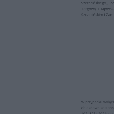
Szczecińskiego), o
Targową i Kijowsk
Szczecińskim i Zam
W przypadku wyłącze
objazdowe zostaną s
102, 125 i 202 będą