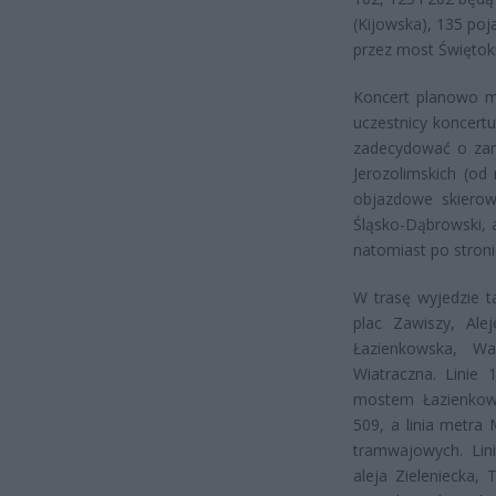
(Kijowska), 135 poja
przez most Świętokr
Koncert planowo ma
uczestnicy koncert
zadecydować o zam
Jerozolimskich (od
objazdowe skierow
Śląsko-Dąbrowski, a
natomiast po stron
W trasę wyjedzie t
plac Zawiszy, Ale
Łazienkowska, Wa
Wiatraczna. Linie
mostem Łazienkow
509, a linia metra
tramwajowych. Lin
aleja Zieleniecka,