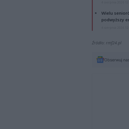
4 sierpnia 2026 12
Wielu senior
podwyższy e
4 sierpnia 2026 12
Źródło: rmf24.pl
Obserwuj na