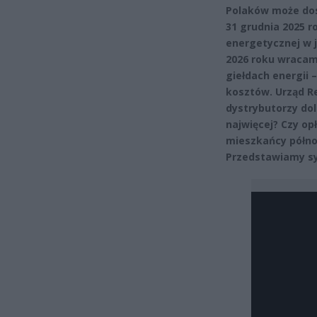
Polaków może dos
31 grudnia 2025 r
energetycznej w j
2026 roku wracamy
giełdach energii
kosztów. Urząd Re
dystrybutorzy dol
najwięcej? Czy op
mieszkańcy półno
Przedstawiamy sy