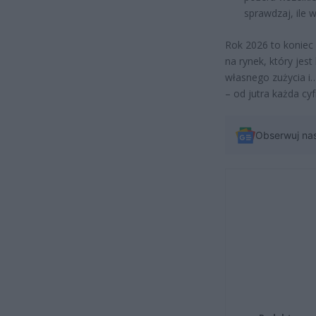
sprawdzaj, ile 
Rok 2026 to koniec 
na rynek, który jes
własnego zużycia i
– od jutra każda cy
Obserwuj na