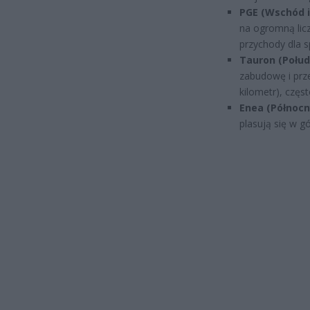
PGE (Wschód i
na ogromną lic
przychody dla sp
Tauron (Połud
zabudowę i prze
kilometr), częs
Enea (Północn
plasują się w gó