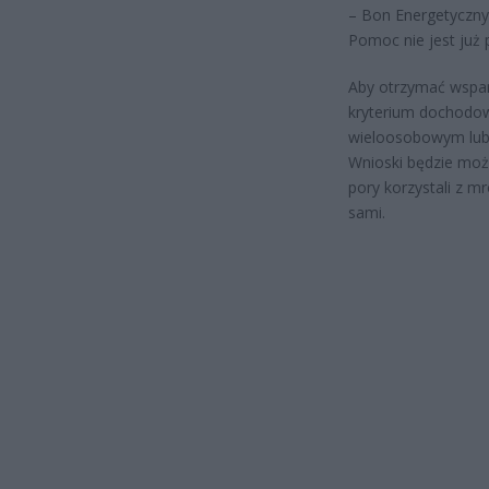
– Bon Energetyczny 
Pomoc nie jest już
Aby otrzymać wsparc
kryterium dochodow
wieloosobowym lub
Wnioski będzie możn
pory korzystali z m
sami.