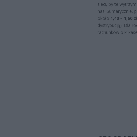
sieci, by te wytrzy
nas. Sumarycznie, 
około
1,40 – 1,60 z
dystrybucją). Dla r
rachunków o kilkaset