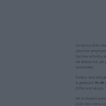
Do końca 2025 roku 
sztucznie utrzymywa
stycznia wchodzą w 
tak drastyczne, jak
zauważalny.
Średnia cena energi
w granicach
75–85 
(23%) oraz akcyzę.
Ale to dopiero poło
2026 roku rosną sz