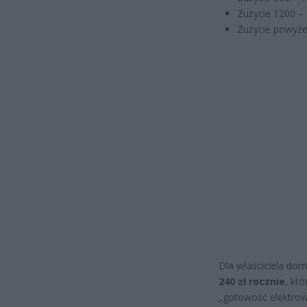
Zużycie 1200 – 
Zużycie powyże
Dla właściciela do
240 zł rocznie
, kt
„gotowość elektrown