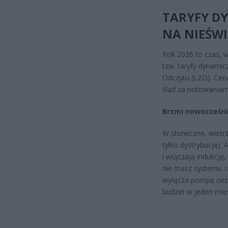
TARYFY D
NA NIEŚW
Rok 2026 to czas, 
tzw. taryfy dynamic
Odczytu (LZO). Cena
ślad za notowaniami
Brzmi nowocześnie
W słoneczne, wietrz
tylko dystrybucję)
i włączają indukcję
nie masz systemu s
wyłącza pompę ciep
budżet w jeden mies