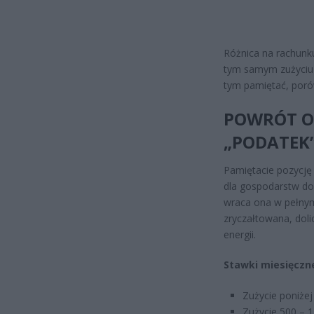
Różnica na rachun
tym samym zużyciu
tym pamiętać, porów
POWRÓT O
„PODATEK
Pamiętacie pozycję
dla gospodarstw do
wraca ona w pełnym 
zryczałtowana, doli
energii.
Stawki miesięczn
Zużycie poniżej
Zużycie 500 – 1