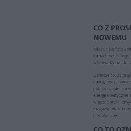
CO Z PROS
NOWEMU
Właściciele fotowol
ramach net-billingu
wprowadzonej do si
Oznacza to, że prąd
dużo), będzie wycen
pobierasz wieczore
energii drastycznie
włączać pralki, zmy
magazynować energi
nieopłacalny.
CO TO OZN