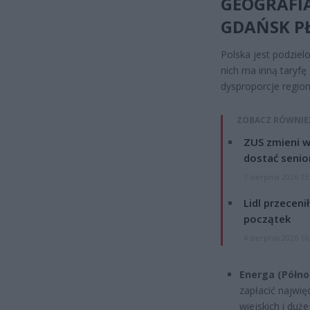
GEOGRAFI
GDAŃSK PŁ
Polska jest podzie
nich ma inną taryfę
dysproporcje region
ZOBACZ RÓWNIE
ZUS zmieni w
dostać senio
7 sierpnia 2026 13
Lidl przeceni
początek
4 sierpnia 2026 16
Energa (Półno
zapłacić najwięc
wiejskich i duż