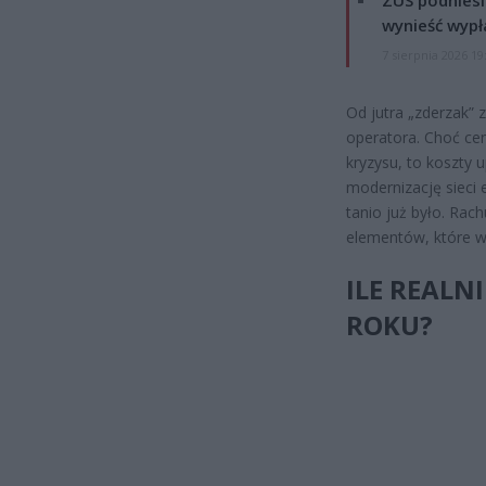
ZUS podniesie
wynieść wypł
7 sierpnia 2026 19
Od jutra „zderzak” 
operatora. Choć ce
kryzysu, to koszty 
modernizację sieci 
tanio już było. Rac
elementów, które w
ILE REALN
ROKU?