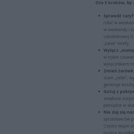
Oto 5 kroków, by
Sprawdź taryf
robić w weeken
w weekendy i św
całodobowej G1
„tanie” strefy.
Wyłącz „wamp
w trybie czuwan
wyłącznikiem to
Zmień żarówki
stare „setki”, 
generuje koszt
Gotuj z pokry
zwiększa zużyc
pieniądze w skal
Nie daj się na
sprzedawców pr
Często wiąże si
pożera wszelki