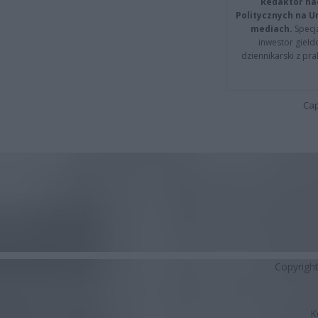
Redaktor na
Politycznych na 
mediach.
Specja
inwestor giełd
dziennikarski z pr
Cap
Copyrigh
K