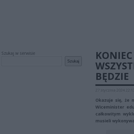
KONIEC
Szukaj w serwisie
Szukaj
WSZYSTK
BĘDZIE
27 stycznia 2024 22:1
Okazuje się, że 
Wiceminister ed
całkowitym wykl
musieli wykonywa