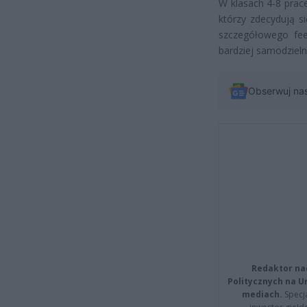
W klasach 4-8 prac
którzy zdecydują s
szczegółowego fee
bardziej samodzieln
Obserwuj na
Redaktor na
Politycznych na 
mediach.
Specja