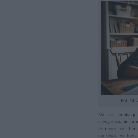
Fot. Ob
Minister edukacj
niewystawianie pra
domowe nie będą 
nauczyciel nie będ