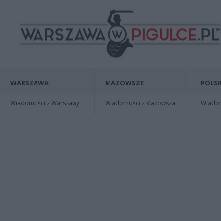
WARSZAWA
MAZOWSZE
POLSK
Wiadomości z Warszawy
Wiadomości z Mazowsza
Wiadomo