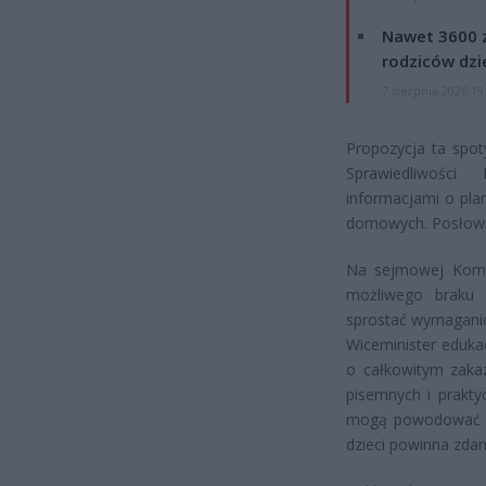
Nawet 3600 z
rodziców dzie
7 sierpnia 2026 19
Propozycja ta spot
Sprawiedliwości
informacjami o pla
domowych. Posłowie
Na sejmowej Komis
możliwego braku 
sprostać wymagani
Wiceminister eduka
o całkowitym zaka
pisemnych i prakt
mogą powodować ni
dzieci powinna zda