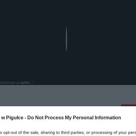
Play
aj nas do preferowanych źródeł w Google
Do
w Pigułce -
Do Not Process My Personal Information
to opt-out of the sale, sharing to third parties, or processing of your per