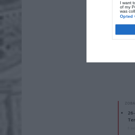
I want t
of my P
was col
Opted 
ZOBA
26-
Ter
8 si