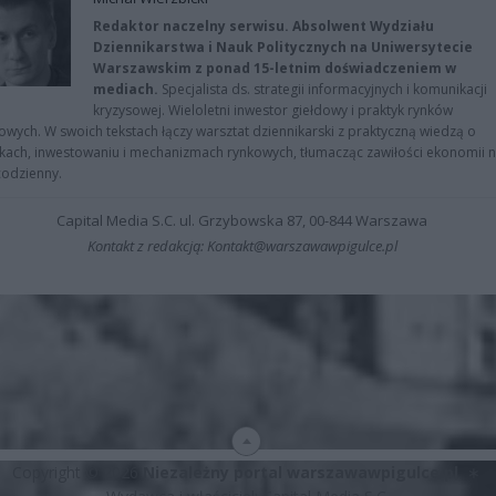
Redaktor naczelny serwisu. Absolwent Wydziału
Dziennikarstwa i Nauk Politycznych na Uniwersytecie
Warszawskim z ponad 15-letnim doświadczeniem w
mediach.
Specjalista ds. strategii informacyjnych i komunikacji
kryzysowej. Wieloletni inwestor giełdowy i praktyk rynków
owych. W swoich tekstach łączy warsztat dziennikarski z praktyczną wiedzą o
kach, inwestowaniu i mechanizmach rynkowych, tłumacząc zawiłości ekonomii 
codzienny.
Capital Media S.C. ul. Grzybowska 87, 00-844 Warszawa
Kontakt z redakcją: Kontakt@warszawawpigulce.pl
Copyright © 2026
Niezależny portal warszawawpigulce.pl
∗