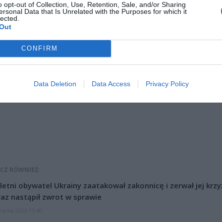
o opt-out of Collection, Use, Retention, Sale, and/or Sharing
ersonal Data that Is Unrelated with the Purposes for which it
lected.
Out
CONFIRM
ad
Data Deletion
Data Access
Privacy Policy
CZ RÓWNIEŻ:
letni obywatel Ukrainy zaatakował zakonnicę i zerwał jej krzy
az nastąpił zwrot w sprawie
erpnia 2026 15:40