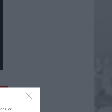
daj
sonal or