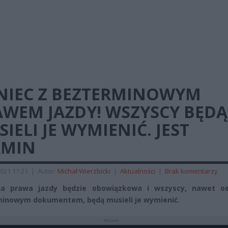
NIEC Z BEZTERMINOWYM
AWEM JAZDY! WSZYSCY BĘDĄ
IELI JE WYMIENIĆ. JEST
RMIN
021 11:21
|
Autor:
Michał Wierzbicki
|
Aktualności
|
Brak komentarzy
a prawa jazdy będzie obowiązkowa i wszyscy, nawet o
inowym dokumentem, będą musieli je wymienić.
REKLAMA