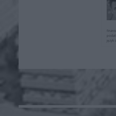
finans
podat
język 