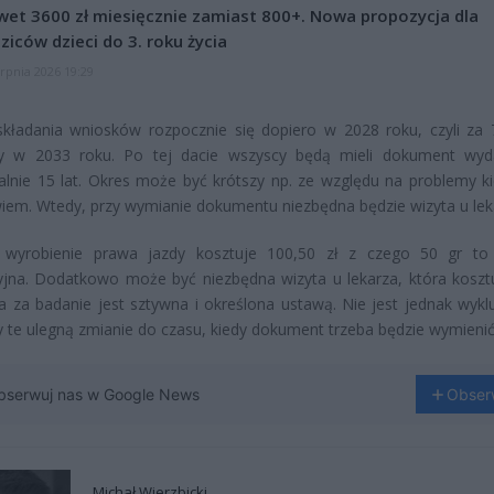
et 3600 zł miesięcznie zamiast 800+. Nowa propozycja dla
ziców dzieci do 3. roku życia
erpnia 2026 19:29
kładania wniosków rozpocznie się dopiero w 2028 roku, czyli za 7
y w 2033 roku. Po tej dacie wszyscy będą mieli dokument wy
nie 15 lat. Okres może być krótszy np. ze względu na problemy k
iem. Wtedy, przy wymianie dokumentu niezbędna będzie wizyta u lek
 wyrobienie prawa jazdy kosztuje 100,50 zł z czego 50 gr to
jna. Dodatkowo może być niezbędna wizyta u lekarza, która koszt
ta za badanie jest sztywna i określona ustawą. Nie jest jednak wykl
y te ulegną zmianie do czasu, kiedy dokument trzeba będzie wymienić
bserwuj nas w Google News
Obser
Michał Wierzbicki