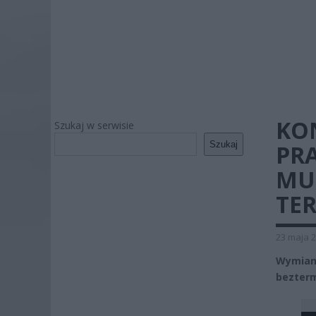
KO
Szukaj w serwisie
Szukaj
PR
MUS
TE
23 maja 2
Wymian
bezterm