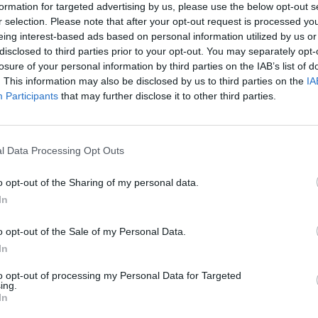
formation for targeted advertising by us, please use the below opt-out s
r selection. Please note that after your opt-out request is processed y
eing interest-based ads based on personal information utilized by us or
disclosed to third parties prior to your opt-out. You may separately opt-
losure of your personal information by third parties on the IAB’s list of
. This information may also be disclosed by us to third parties on the
IA
Participants
that may further disclose it to other third parties.
l Data Processing Opt Outs
o opt-out of the Sharing of my personal data.
In
Fot. Warszawa w Pigułce
o opt-out of the Sale of my Personal Data.
In
ie wydawane prawa jazdy są obecnie terminowe, a ich ważność
nie 15 lat. „Starych” kierowców też będzie obowiązywał ten term
to opt-out of processing my Personal Data for Targeted
, że zachowują bezterminowe uprawnienia do prowadzenia. Innym
ing.
In
sieli wymieniać sam dokument, bez dodatkowych badań czy egzami