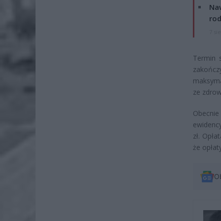
Naw
rod
7 si
Termin s
zakończ
maksymal
ze zdrow
Obecnie
ewidency
zł. Opła
że opłat
O