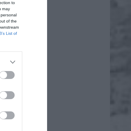
ection to
ou may
 personal
out of the
 downstream
B’s List of
 wynosi
in z tą
i słowy
nów.