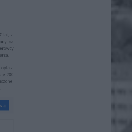
 lat, a
dany na
ierowcy
arza.
 opłata
uje 200
uczone,
.
wuj