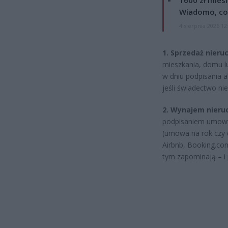
Wiadomo, co
4 sierpnia 2026 12
1. Sprzedaż nier
mieszkania, domu l
w dniu podpisania 
jeśli świadectwo ni
2. Wynajem nieru
podpisaniem umowy
(umowa na rok czy 
Airbnb, Booking.co
tym zapominają – i 