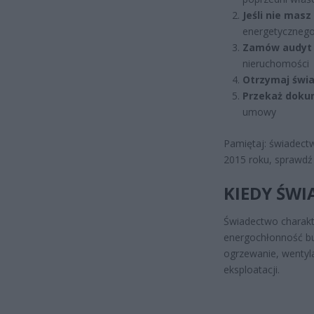
Jeśli nie mas
energetycznego 
Zamów audyt
nieruchomości
Otrzymaj świ
Przekaż doku
umowy
Pamiętaj: świadectw
2015 roku, sprawdź
KIEDY ŚW
Świadectwo charakte
energochłonność bud
ogrzewanie, wentyl
eksploatacji.