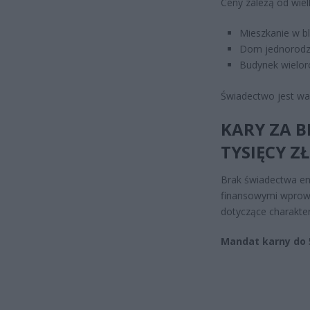
Ceny zależą od wiel
Mieszkanie w bl
Dom jednorodzi
Budynek wielor
Świadectwo jest waż
KARY ZA B
TYSIĘCY 
Brak świadectwa en
finansowymi wprow
dotyczące charakte
Mandat karny do 5