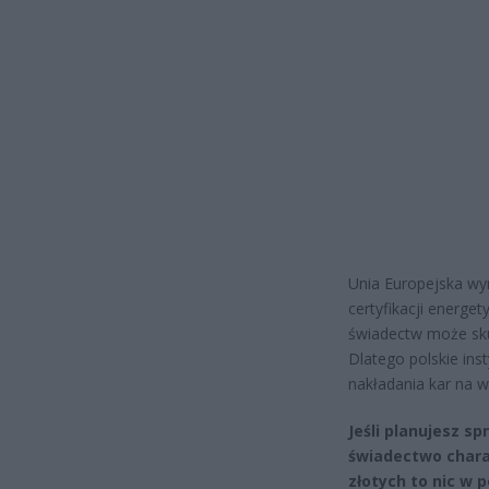
Unia Europejska wy
certyfikacji energ
świadectw może skut
Dlatego polskie ins
nakładania kar na wł
Jeśli planujesz s
świadectwo charak
złotych to nic w 