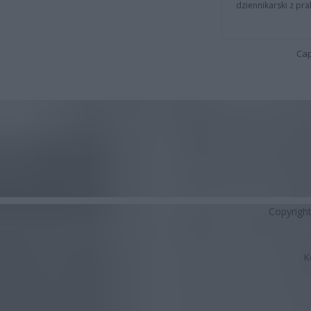
dziennikarski z pr
Cap
Copyrigh
K