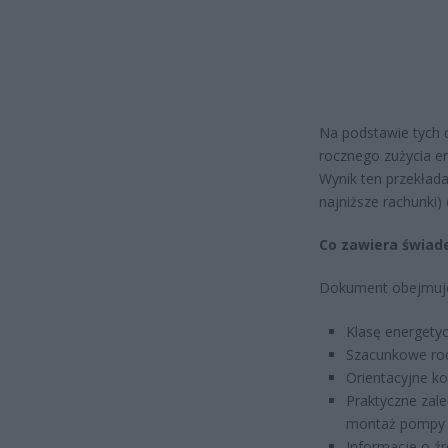
Na podstawie tych d
rocznego zużycia e
Wynik ten przekłada
najniższe rachunki)
Co zawiera świad
Dokument obejmuj
Klasę energetyc
Szacunkowe roc
Orientacyjne ko
Praktyczne zale
montaż pompy c
Informacje o źr