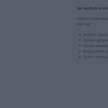
Jak wygląda proc
Audytor przeprowad
takie jak:
Grubość i jakość
System ogrzewan
System wentylac
Rodzaj okien i d
Źródło ciepłej