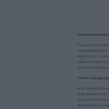
Odpowiedzialność
Poważne konsekwenc
nieprawdziwym lub 
wykroczenie z karą 
odpowiedzialność k
wyłudzenie podpisu
Prawo kupująceg
Brak świadectwa da
wypowiedzenia lub 
otrzymał niepełną i
wprowadzony w błąd