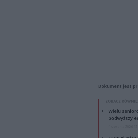
Dokument jest pr
ZOBACZ RÓWNIE
Wielu senior
podwyższy e
4 sierpnia 2026 12
1600 zł mies