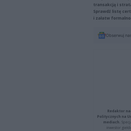
transakcją i strat
Sprawdź listę ce
i załatw formalno
Obserwuj na
Redaktor na
Politycznych na 
mediach.
Specja
inwestor giełd