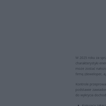
W 2025 roku za spr
charakterystyki ene
może zostać nałożon
firmę (deweloper, a
Kontrole przeprowa
podstawie zawiadom
do wykrycia dochodz
Kupujący zgłasz