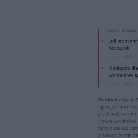
ZOBACZ RÓWNIE
Lidl przeceni
początek
4 sierpnia 2026 16
Pieniądze dla
Wnioski wcią
4 sierpnia 2026 12
Przykład z życia:
P
agencję nieruchomoś
przed podpisaniem 
Notariusz odmówił
tempie znaleźć cert
przełożyć termin tra