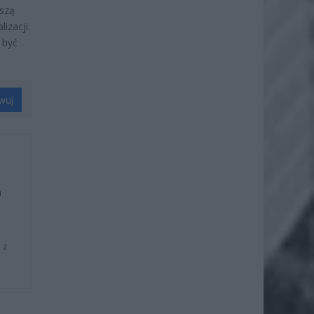
uszą
izacji.
 być
wuj
u
 z