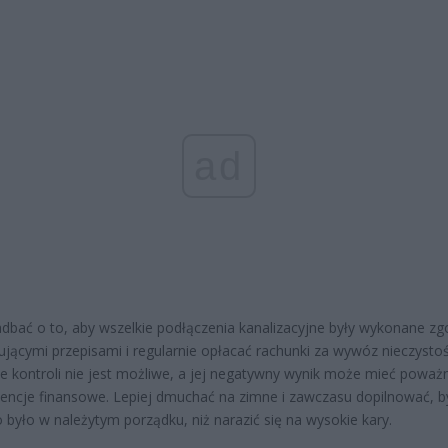
ad
dbać o to, aby wszelkie podłączenia kanalizacyjne były wykonane zg
jącymi przepisami i regularnie opłacać rachunki za wywóz nieczystoś
ie kontroli nie jest możliwe, a jej negatywny wynik może mieć poważ
ncje finansowe. Lepiej dmuchać na zimne i zawczasu dopilnować, b
 było w należytym porządku, niż narazić się na wysokie kary.