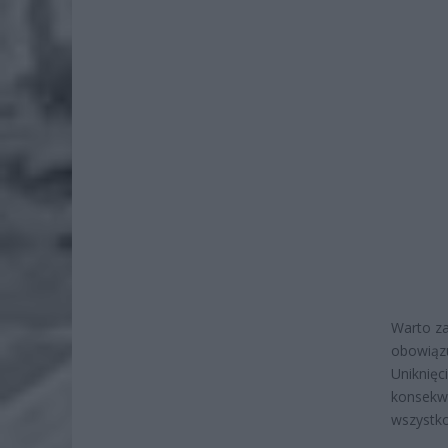
Warto za
obowiązu
Uniknięc
konsekwe
wszystko