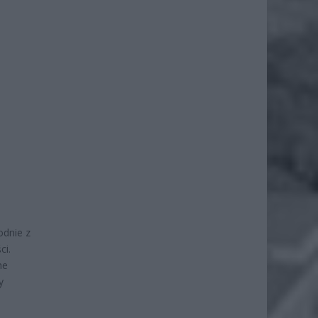
odnie z
ci.
ne
y