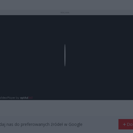
REKLAMA
Play
aj nas do preferowanych źródeł w Google
Do