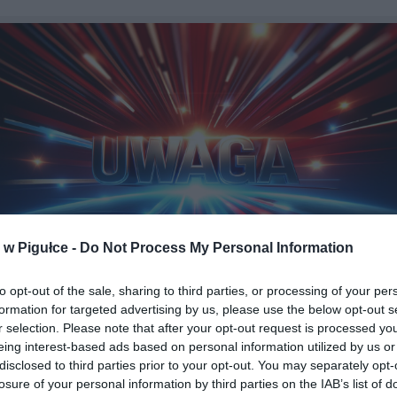
w Pigułce -
Do Not Process My Personal Information
to opt-out of the sale, sharing to third parties, or processing of your per
braz zaprojektowany przez Warszawa w Pigułce wygenerowany w DAL
formation for targeted advertising by us, please use the below opt-out s
r selection. Please note that after your opt-out request is processed y
eing interest-based ads based on personal information utilized by us or
m krokiem kontroli jest wezwanie właściciela nieruchomości do okaz
disclosed to third parties prior to your opt-out. You may separately opt-
przedsiębiorcą odpowiedzialnym za wywóz nieczystości oraz faktur
losure of your personal information by third parties on the IAB’s list of
unków potwierdzających regularne opłaty za tę usługę. Urzędnicy