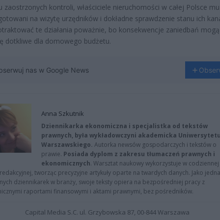
u zaostrzonych kontroli, właściciele nieruchomości w całej Polsce m
gotowani na wizytę urzędników i dokładne sprawdzenie stanu ich kanal
traktować te działania poważnie, bo konsekwencje zaniedbań mogą
ę dotkliwe dla domowego budżetu.
bserwuj nas w Google News
Obser
Anna Szkutnik
Dziennikarka ekonomiczna i specjalistka od tekstów
prawnych, była wykładowczyni akademicka Uniwersytet
Warszawskiego.
Autorka newsów gospodarczych i tekstów o
prawie.
Posiada dyplom z zakresu tłumaczeń prawnych i
ekonomicznych
. Warsztat naukowy wykorzystuje w codziennej
redakcyjnej, tworząc precyzyjne artykuły oparte na twardych danych. Jako jedna
znych dziennikarek w branży, swoje teksty opiera na bezpośredniej pracy z
nicznymi raportami finansowymi i aktami prawnymi, bez pośredników.
Capital Media S.C. ul. Grzybowska 87, 00-844 Warszawa