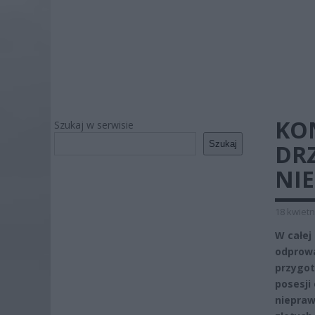
KO
Szukaj w serwisie
Szukaj
DRZ
NI
18 kwietn
W całej
odprowa
przygot
posesji
niepraw