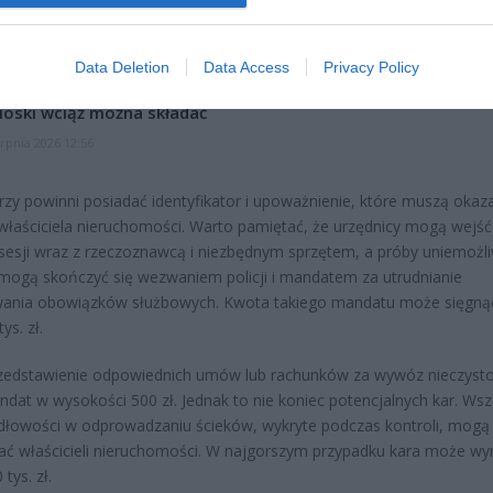
czątek
erpnia 2026 16:06
Data Deletion
Data Access
Privacy Policy
niądze dla milionów polskich rodzin. ZUS wypłacił już 173 mln z
oski wciąż można składać
erpnia 2026 12:56
rzy powinni posiadać identyfikator i upoważnienie, które muszą okaz
właściciela nieruchomości. Warto pamiętać, że urzędnicy mogą wejść
sesji wraz z rzeczoznawcą i niezbędnym sprzętem, a próby uniemożli
mogą skończyć się wezwaniem policji i mandatem za utrudnianie
ania obowiązków służbowych. Kwota takiego mandatu może sięgną
ys. zł.
zedstawienie odpowiednich umów lub rachunków za wywóz nieczysto
ndat w wysokości 500 zł. Jednak to nie koniec potencjalnych kar. Wsz
dłowości w odprowadzaniu ścieków, wykryte podczas kontroli, mogą
ć właścicieli nieruchomości. W najgorszym przypadku kara może wy
tys. zł.