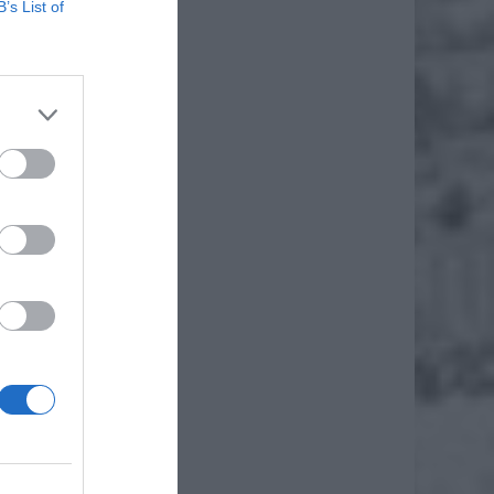
B’s List of
żytej
iero