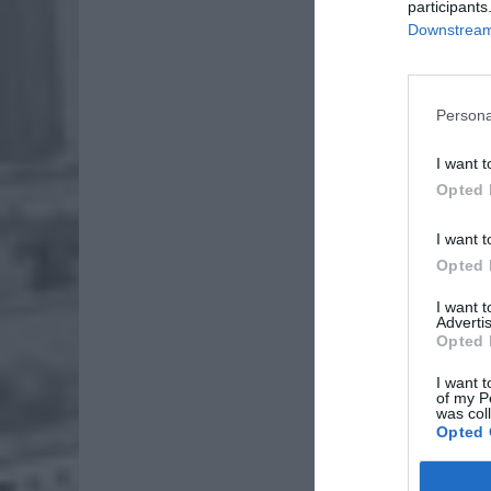
participants
sprawdza
Downstream 
wody i l
Persona
I want t
Opted 
I want t
Opted 
I want 
Advertis
Opted 
I want t
of my P
was col
Opted 
ZOBA
Lid