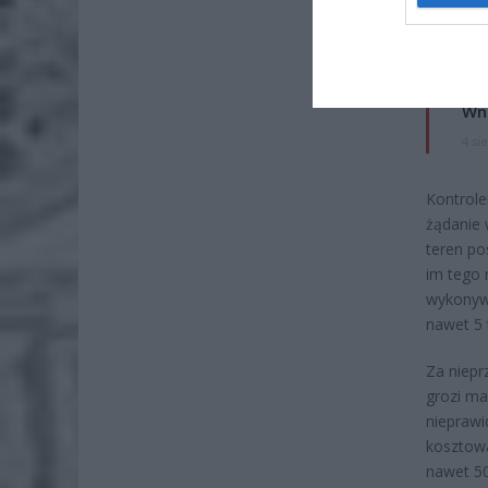
po
4 si
Pie
Wni
4 si
Kontrole
żądanie 
teren po
im tego 
wykonyw
nawet 5 t
Za niepr
grozi ma
nieprawi
kosztowa
nawet 50 