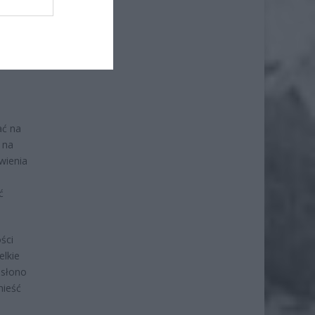
ł.
ać na
 na
wienia
ć
ści
elkie
 słono
nieść