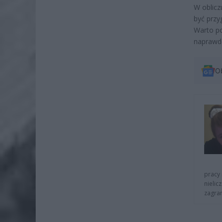
W oblicz
być przy
Warto po
naprawd
O
pracy 
nielic
zagra