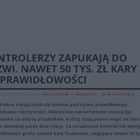
NTROLERZY ZAPUKAJĄ DO
WI. NAWET 50 TYS. ZŁ KARY
EPRAWIDŁOWOŚCI
ia 2024 13:24
|
Autor:
Anna Szkutnik
|
Aktualności
|
Brak komentarzy
 Polsce trwają kontrole domów pod kątem prawidłowego
dzania nieczystości. Właściciele nieruchomości muszą być
owani na wizytę urzędników, którzy mają prawo wejść na tere
 o dowolnej porze dnia i nocy. Za utrudnianie kontroli lub wykr
idłowości grożą surowe kary finansowe, sięgające nawet 50 ty