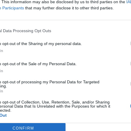
. This information may also be disclosed by us to third parties on the
IA
ją także proporcjonalność wywiezionych zanieczyszczeń do ilości zu
Participants
that may further disclose it to other third parties.
iczby mieszkańców.
l Data Processing Opt Outs
o opt-out of the Sharing of my personal data.
In
ad
o opt-out of the Sale of my Personal Data.
In
to opt-out of processing my Personal Data for Targeted
ing.
In
o opt-out of Collection, Use, Retention, Sale, and/or Sharing
ersonal Data that Is Unrelated with the Purposes for which it
lected.
Out
CZ RÓWNIEŻ:
l przecenił hit do kuchni. Air fryer tańszy aż o 150 zł, a to dop
CONFIRM