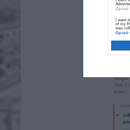
Advertis
Opted 
I want t
of my P
was col
Opted 
„Dziś z o
Brudzińs
Policyjni
okna, a c
wideo.
ZOBA
Lid
po
4 si