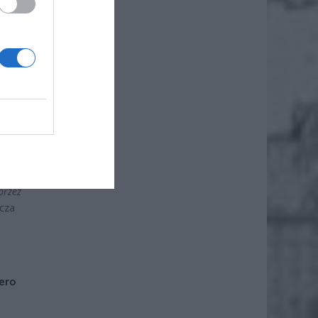
ikarpa
przez
zcza
iero