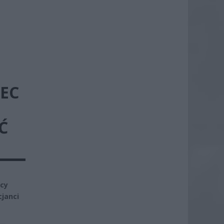
EC
Ć
ęcy
cjanci