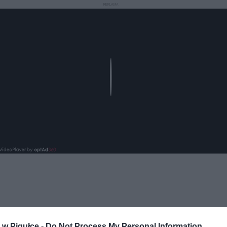
REKLAMA
Play
w Pigułce -
Do Not Process My Personal Information