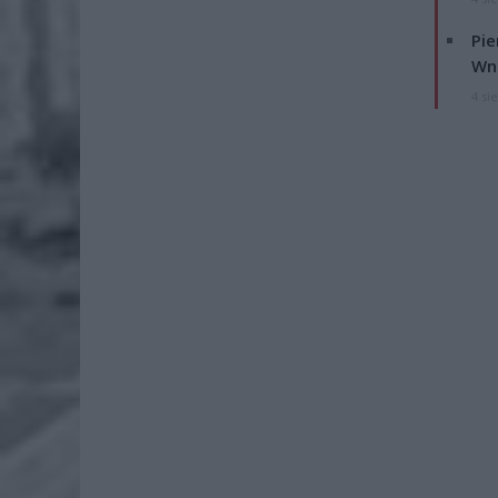
Pie
Wni
4 si