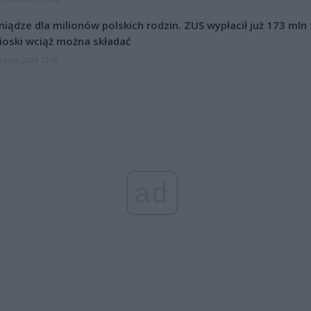
niądze dla milionów polskich rodzin. ZUS wypłacił już 173 mln z
oski wciąż można składać
erpnia 2026 12:56
ad