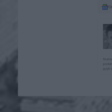
O
finans
podat
język 