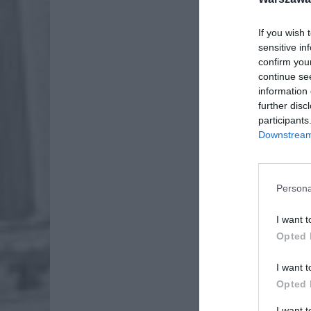
If you wish 
sensitive in
confirm you
continue se
information 
further disc
participants
Downstream 
Dod
Persona
I want t
Opted 
I want t
Opted 
I want 