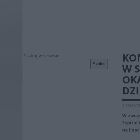
KO
Szukaj w serwisie
Szukaj
W S
OKA
DZ
1 czerwca
W związ
Szpital
na lina