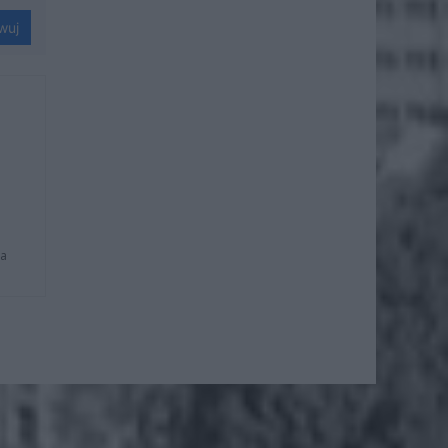
wuj
na