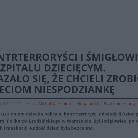
NTRTERRORYŚCI I ŚMIGŁOWI
ZPITALU DZIECIĘCYM.
ZAŁO SIĘ, ŻE CHCIELI ZROBI
IECIOM NIESPODZIANKĘ
 2021 13:57
|
Autor:
Michał Wierzbicki
|
Aktualności
|
Brak komentarzy
ku z dniem dziecka policyjni kontrterroryści odwiedzili Dzieci
 im. Polikarpa Brudzińskiego w Warszawie. Był śmigłowiec, poli
ch i maskotki. Radość dzieci była bezcenna.