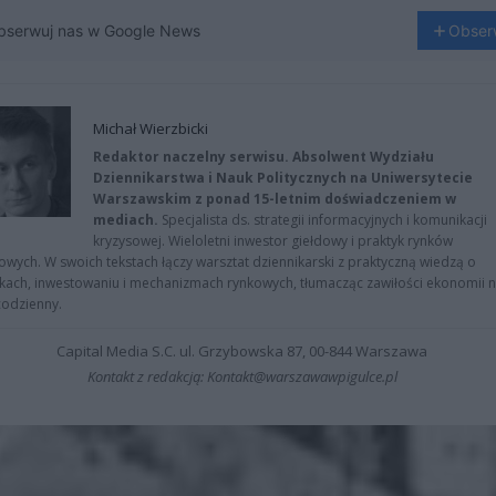
bserwuj nas w Google News
Obser
Michał Wierzbicki
Redaktor naczelny serwisu. Absolwent Wydziału
Dziennikarstwa i Nauk Politycznych na Uniwersytecie
Warszawskim z ponad 15-letnim doświadczeniem w
mediach.
Specjalista ds. strategii informacyjnych i komunikacji
kryzysowej. Wieloletni inwestor giełdowy i praktyk rynków
owych. W swoich tekstach łączy warsztat dziennikarski z praktyczną wiedzą o
kach, inwestowaniu i mechanizmach rynkowych, tłumacząc zawiłości ekonomii 
codzienny.
Capital Media S.C. ul. Grzybowska 87, 00-844 Warszawa
Kontakt z redakcją: Kontakt@warszawawpigulce.pl