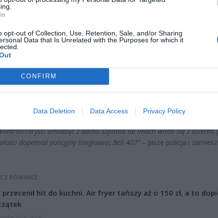
ing.
In
o opt-out of Collection, Use, Retention, Sale, and/or Sharing
ersonal Data that Is Unrelated with the Purposes for which it
lected.
Out
CONFIRM
kazji #DzieńDziecka gościliśmy w Dziecięcym Szpitalu Klinicznym im. Pol
kiego w Warszawie.
Data Deletion
Data Access
Privacy Policy
 kontrterroryści schodząc z dachu szpitala na linach witali się z dziećmi 
ałości dopełniał policyjny śmigłowiec Bell 407”
– pisze policja i zamies
CZ RÓWNIEŻ:
l przecenił hit do kuchni. Air fryer tańszy aż o 150 zł, a to dop
czątek
erpnia 2026 16:06