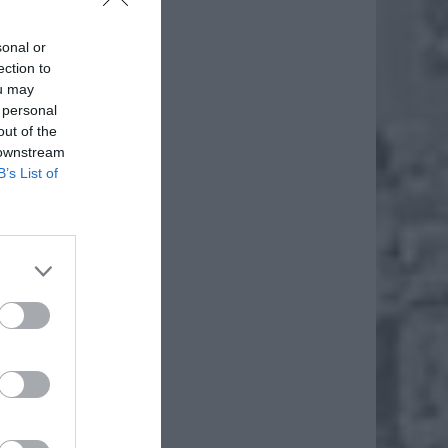
sonal or
ection to
ou may
 personal
out of the
 downstream
B’s List of
daj