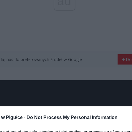
ad
aj nas do preferowanych źródeł w Google
Do
w Pigułce -
Do Not Process My Personal Information
to opt-out of the sale, sharing to third parties, or processing of your per