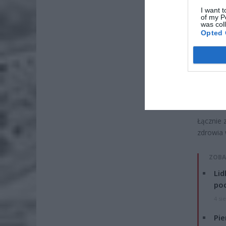
I want t
of my P
was col
Opted 
Łącznie
zdrowia 
ZOBA
Lid
po
4 si
Pie