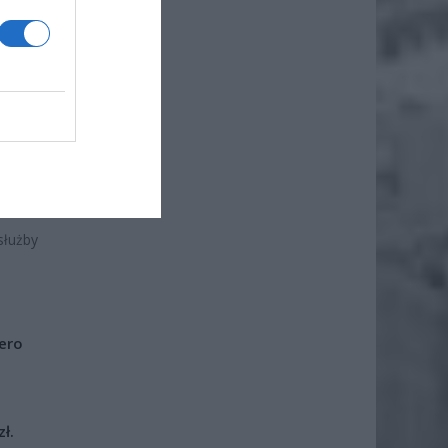
służby
iero
ł.