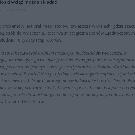
oski wciąż można składać
erpnia 2026 12:56
 problemów jest brak respiratorów, zwłaszcza w krajach, gdzie szacu
zbę osób do wyleczenia. Rezerwa strategiczna Stanów Zjednoczonych
aledwie 10 tysięcy respiratorów.
na to, jak rozwiązać problem możliwych niedostatków wyposażenia
go, umożliwiającego wentylację mechaniczną pacjentów z niewydolnośc
ą, pochodzi od jednego z dawnych ordynatorów ze Szpitala Gardone V
w prowincji Brescii (która jest jedną z włoskich gmin najbardziej dotkn
 koronawirusa). Projekt, którego pomysłodawcą jest doktor Renato Fav
ialny w swojej prostocie: chodzi bowiem o przerobienie dostępnej na ryn
rzowej maski do snorkelingu na maskę do wspomaganego oddychania.
w Corierre Della Serra.