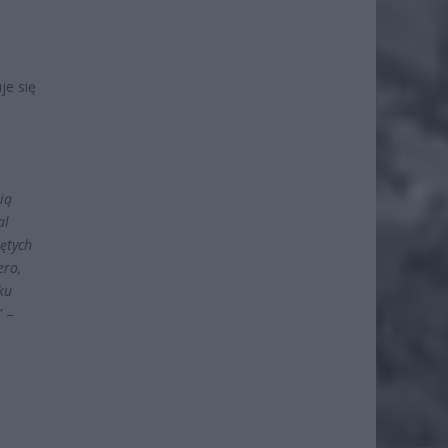
je się
ią
al
iętych
ero,
ku
”
–