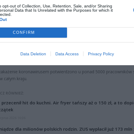
o opt-out of Collection, Use, Retention, Sale, and/or Sharing
ersonal Data that Is Unrelated with the Purposes for which it
lected.
ad
Out
CONFIRM
Data Deletion
Data Access
Privacy Policy
 zakażenie koronawirusem potwierdzono u ponad 5000 pracowników 
w całym kraju.
CZ RÓWNIEŻ:
l przecenił hit do kuchni. Air fryer tańszy aż o 150 zł, a to dop
czątek
erpnia 2026 16:06
niądze dla milionów polskich rodzin. ZUS wypłacił już 173 mln z