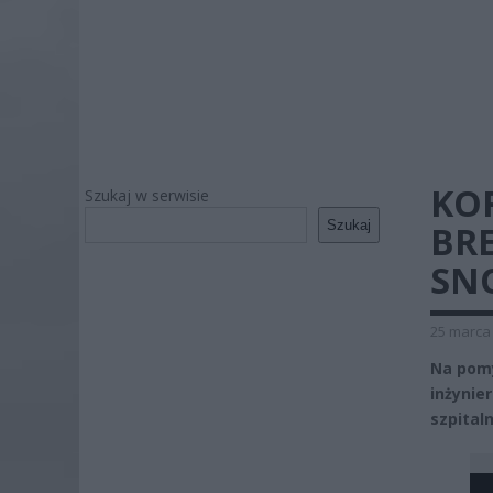
KO
Szukaj w serwisie
Szukaj
BRE
SN
25 marca 
Na pomy
inżynie
szpital