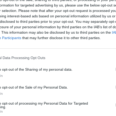
formation for targeted advertising by us, please use the below opt-out s
r selection. Please note that after your opt-out request is processed y
eing interest-based ads based on personal information utilized by us or
disclosed to third parties prior to your opt-out. You may separately opt-
losure of your personal information by third parties on the IAB’s list of
. This information may also be disclosed by us to third parties on the
IA
Participants
that may further disclose it to other third parties.
l Data Processing Opt Outs
o opt-out of the Sharing of my personal data.
In
ech jest już we Włoszech ponad 7500 ofiar koronawirusa, w tym 29
o opt-out of the Sale of my Personal Data.
marłych lekarzy zakażonych koronawirusem.
In
to opt-out of processing my Personal Data for Targeted
ing.
In