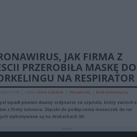
RONAWIRUS, JAK FIRMA Z
SCII PRZEROBIŁA MASKĘ DO
ORKELINGU NA RESPIRATOR
2020 21:08
|
Autor:
Anna Szkutnik
|
Aktualności
|
Brak komentarzy
sł wpadł pewien dawny ordynator ze szpitala, który zwrócił s
rów z firmy Isinnova. Złączki do podłączenia maseczek do rur
nych wykonywane są na drukarkach 3D.
REKLAMA