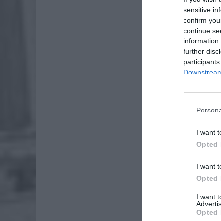
sensitive in
confirm you
continue se
information 
further disc
participants
Downstream 
Persona
I want t
Opted 
We Włosz
I want t
liczba z
Opted 
I want 
Advertis
Opted 