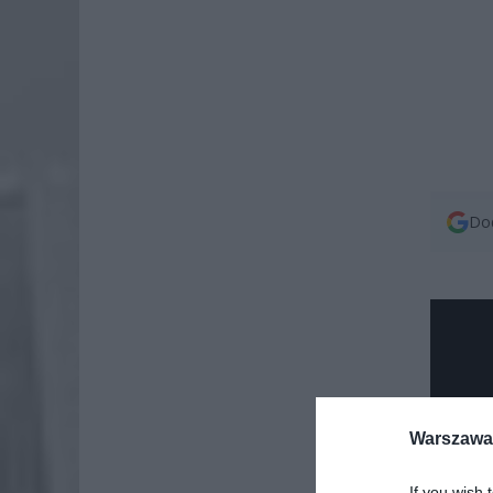
Dod
Warszawa 
If you wish 