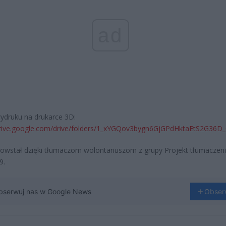
ad
wydruku na drukarce 3D:
/drive.google.com/drive/folders/1_xYGQov3bygn6GjGPdHktaEtS2G36D
powstał dzięki tłumaczom wolontariuszom z grupy Projekt tłumaczen
9.
bserwuj nas w Google News
Obser