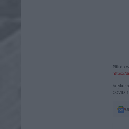
Plik do 
https:/
Artykuł 
COVID-1
O