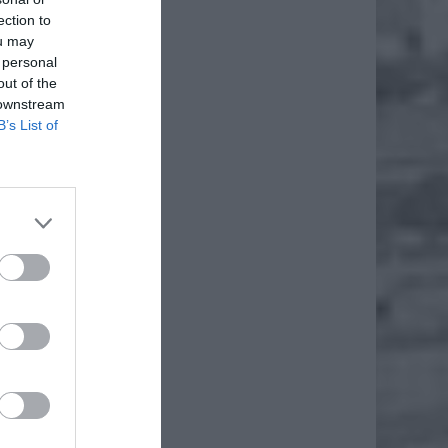
ection to
ou may
 personal
out of the
 downstream
B’s List of
 to