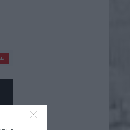
daj
sonal or