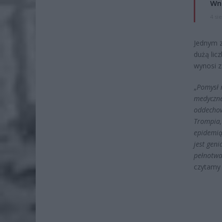
Wni
4 si
Jednym z
dużą lic
wynosi z
„
Pomysł 
medyczne
oddechow
Trompia, 
epidemią
jest gen
pełnotwa
czytamy 