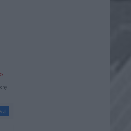
_O
iony
wuj