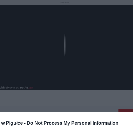
REKLAMA
Play
aj nas do preferowanych źródeł w Google
Do
w Pigułce -
Do Not Process My Personal Information