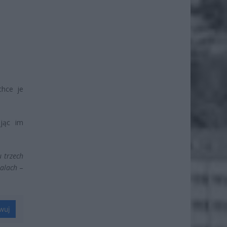
chce je
ając im
 trzech
talach
–
wuj