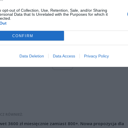
ć 2 chorych jednocześnie. Gratuluję wielkiego sukcesu!”
– napisał na Tw
 Gowin, minister nauki.
o opt-out of Collection, Use, Retention, Sale, and/or Sharing
ersonal Data that Is Unrelated with the Purposes for which it
lected.
Out
CONFIRM
Data Deletion
Data Access
Privacy Policy
ad
CZ RÓWNIEŻ:
et 3600 zł miesięcznie zamiast 800+. Nowa propozycja dla