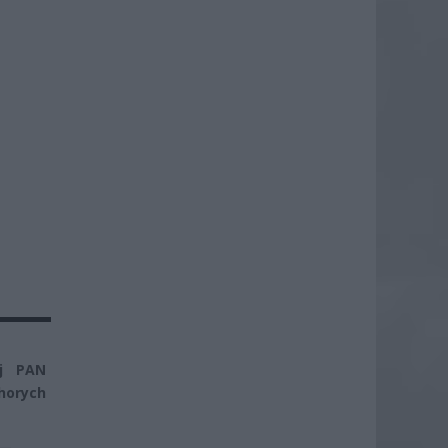
ej PAN
chorych