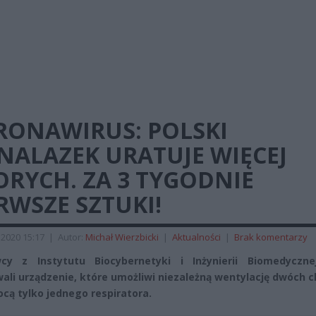
RONAWIRUS: POLSKI
NALAZEK URATUJE WIĘCEJ
RYCH. ZA 3 TYGODNIE
RWSZE SZTUKI!
2020 15:17
|
Autor:
Michał Wierzbicki
|
Aktualności
|
Brak komentarzy
cy z Instytutu Biocybernetyki i Inżynierii Biomedyczn
ali urządzenie, które umożliwi niezależną wentylację dwóch 
cą tylko jednego respiratora.