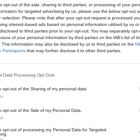
to opt-out of the sale, sharing to third parties, or processing of your per
formation for targeted advertising by us, please use the below opt-out s
r selection. Please note that after your opt-out request is processed y
eing interest-based ads based on personal information utilized by us or
disclosed to third parties prior to your opt-out. You may separately opt-
losure of your personal information by third parties on the IAB’s list of
. This information may also be disclosed by us to third parties on the
IA
Participants
that may further disclose it to other third parties.
l Data Processing Opt Outs
o opt-out of the Sharing of my personal data.
In
o opt-out of the Sale of my Personal Data.
Fot. Pixabay
In
tucie Techniki i Aparatury Medycznej w Zabrzu (będącym częścią Sieci B
to opt-out of processing my Personal Data for Targeted
ing.
icz) rozpoczyna się produkcja unikatowych respiratorów, do któryc
In