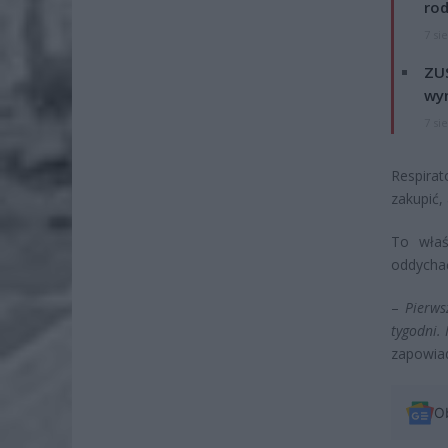
rod
7 si
ZUS
wyn
7 si
Respira
zakupić, 
To właś
oddycha
–
Pierws
tygodni.
zapowiad
O