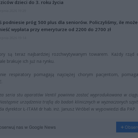
ziców dzieci do 3. roku życia
erpnia 2026 19:29
 podniesie próg 500 plus dla seniorów. Policzyliśmy, ile może
ieść wypłata przy emeryturze od 2200 do 2700 zł
erpnia 2026 19:14
tory są teraz najbardziej rozchwytywanym towarem. Każdy rząd 
ale brakuje ich już na rynku.
nie respiratory pomagają najciężej chorym pacjentom, pomag
ć.
za seria stu aparatów Ventil powinna zostać wyprodukowana w ciągu
 Następnie urządzenia trafią do badań klinicznych w wyznaczonych szpi
a dyrektor Ł-ITAM dr hab. inż. Janusz Wróbel w wypowiedzi dla PAP.
bserwuj nas w Google News
Obser