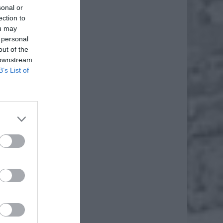
sonal or
ection to
ou may
 personal
out of the
 downstream
B’s List of
adawczej
h można