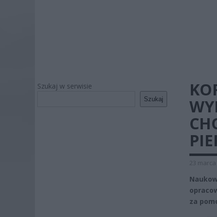
KO
Szukaj w serwisie
Szukaj
WY
CHO
PIE
23 marca 
Naukow
opracow
za pomo