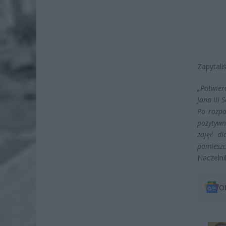
Zapytali
„Potwier
Jana III 
Po rozpa
pozytywn
zajęć d
pomieszc
Naczelni
O