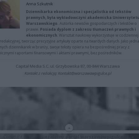
Anna Szkutnik
Dziennikarka ekonomiczna i specjalistka od tekstów
prawnych, była wykładowczyni akademicka Uniwersytet
Warszawskiego.
Autorka newsów gospodarczych i tekstów o
prawie.
Posiada dyplom z zakresu tłumaczeń prawnych i
ekonomicznych
. Warsztat naukowy wykorzystuje w codziennej
redakcyjnej, tworząc precyzyjne artykuły oparte na twardych danych. Jako jedna
znych dziennikarek w branży, swoje teksty opiera na bezpośredniej pracy z
nicznymi raportami finansowymi i aktami prawnymi, bez pośredników.
Capital Media S.C. ul. Grzybowska 87, 00-844 Warszawa
Kontakt z redakcją: Kontakt@warszawawpigulce.pl
Copyright © 2026
Niezależny portal warszawawpigulce.pl
∗