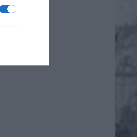
iero
ł.