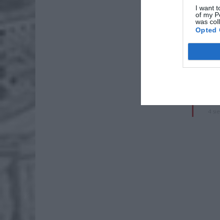
I want t
of my P
was col
ZOBA
Opted 
Lid
po
4 si
Pie
Wni
4 si