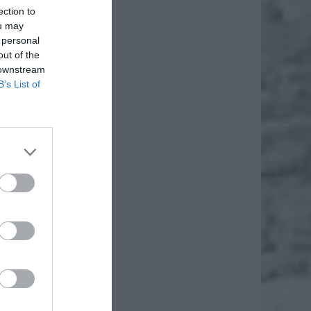
ection to
ou may
 personal
out of the
 downstream
B’s List of
daj