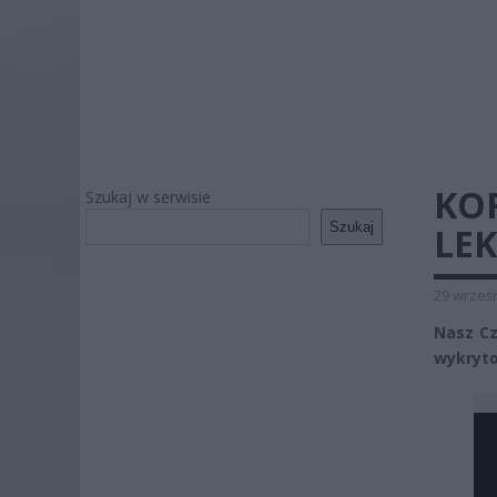
KO
Szukaj w serwisie
Szukaj
LEK
29 wrześn
Nasz Cz
wykryto