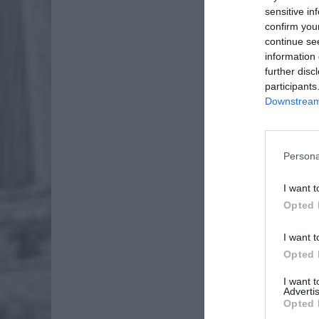
sensitive in
confirm you
continue se
information 
further disc
participants
Downstream 
Dod
Persona
I want t
Opted 
I want t
Opted 
I want 
Advertis
Opted 