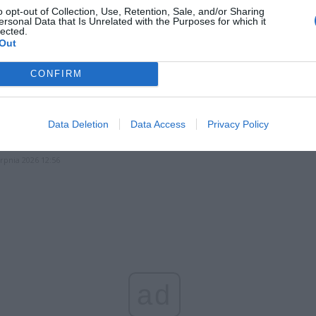
o opt-out of Collection, Use, Retention, Sale, and/or Sharing
ersonal Data that Is Unrelated with the Purposes for which it
lected.
CZ RÓWNIEŻ:
Out
l przecenił hit do kuchni. Air fryer tańszy aż o 150 zł, a to dop
CONFIRM
czątek
erpnia 2026 16:06
niądze dla milionów polskich rodzin. ZUS wypłacił już 173 mln z
Data Deletion
Data Access
Privacy Policy
oski wciąż można składać
erpnia 2026 12:56
ad