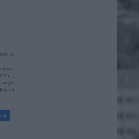
rzy ul.
nitarny
20 r. ,
m samym
Rosłoń
wuj