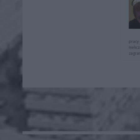
pracy 
nielic
zagra