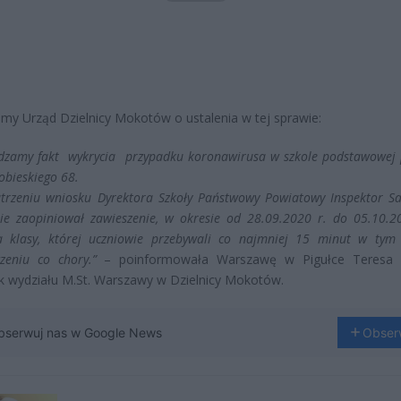
śmy Urząd Dzielnicy Mokotów o ustalenia w tej sprawie:
dzamy fakt wykrycia przypadku koronawirusa w szkole podstawowej p
Sobieskiego 68.
trzeniu wniosku Dyrektora Szkoły Państwowy Powiatowy Inspektor Sa
ie zaopiniował zawieszenie, w okresie od 28.09.2020 r. do 05.10.20
la klasy, której uczniowie przebywali co najmniej 15 minut w ty
zeniu co chory.”
– poinformowała Warszawę w Pigułce Teresa 
k wydziału M.St. Warszawy w Dzielnicy Mokotów.
bserwuj nas w Google News
Obser