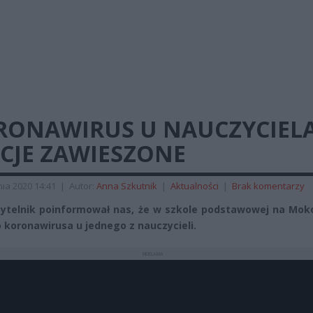
RONAWIRUS U NAUCZYCIELA
CJE ZAWIESZONE
ia 2020 14:41
|
Autor:
Anna Szkutnik
|
Aktualności
|
Brak komentarzy
ytelnik poinformował nas, że w szkole podstawowej na Mok
 koronawirusa u jednego z nauczycieli.
REKLAMA