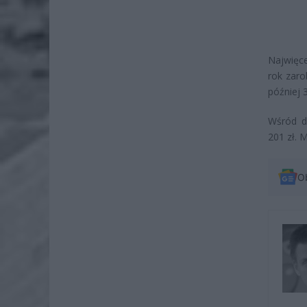
Najwięce
rok zaro
później 3
Wśród dz
201 zł. M
O