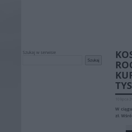
KO
Szukaj w serwisie
Szukaj
RO
KU
TYS
10 lipca 
W ciągu
zł. Wśr