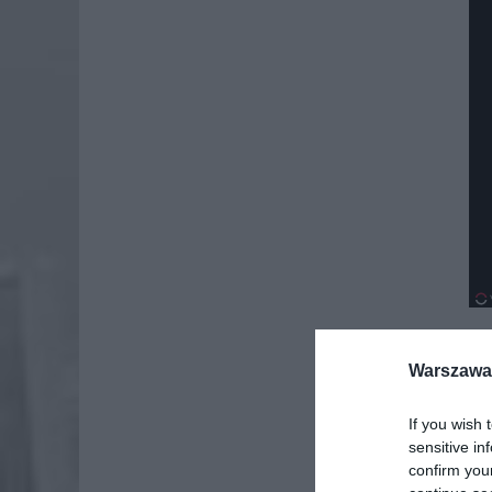
Warszawa 
Dod
If you wish 
sensitive in
confirm you