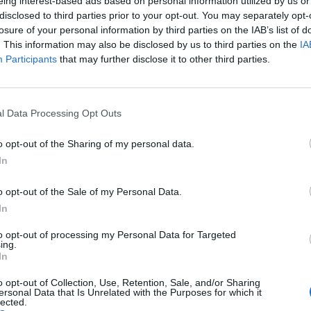
eing interest-based ads based on personal information utilized by us or
disclosed to third parties prior to your opt-out. You may separately opt-
losure of your personal information by third parties on the IAB’s list of
. This information may also be disclosed by us to third parties on the
IA
Participants
that may further disclose it to other third parties.
l Data Processing Opt Outs
o opt-out of the Sharing of my personal data.
In
o opt-out of the Sale of my Personal Data.
In
to opt-out of processing my Personal Data for Targeted
Siedziba Telewizji Polskiej. Fot. Pixabay
ing.
In
Wirtualnemedia.pl podaje, że pod koniec 2018 roku w TVP praco
o opt-out of Collection, Use, Retention, Sale, and/or Sharing
 761 osób.
ersonal Data that Is Unrelated with the Purposes for which it
lected.