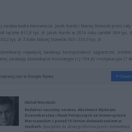
j zarabia kadra kierownicza. Jacek Kurski i Maciej Stanecki przez cały
bili łącznie 811,8 tys. zł. Jacek Kurski w 2016 roku zarobił 304 tys, z
33,2 tys. zł. Z kolei Maciej Stanecki 303 i 333,9 tys. zł.
iennikarzy najwięcej zarabiają korespondenci zagraniczni, średni
niej zarabiają dziennikarze honoraryjni (12 194 zł) i motywacyjni (7 46
bserwuj nas w Google News
Obser
Michał Wierzbicki
Redaktor naczelny serwisu. Absolwent Wydziału
Dziennikarstwa i Nauk Politycznych na Uniwersytecie
Warszawskim z ponad 15-letnim doświadczeniem w
mediach.
Specjalista ds. strategii informacyjnych i komunikacji