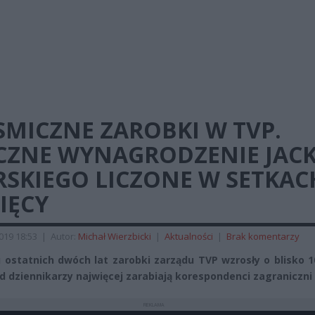
SMICZNE ZAROBKI W TVP.
CZNE WYNAGRODZENIE JAC
RSKIEGO LICZONE W SETKAC
IĘCY
2019 18:53
|
Autor:
Michał Wierzbicki
|
Aktualności
|
Brak komentarzy
 ostatnich dwóch lat zarobki zarządu TVP wzrosły o blisko 1
ód dziennikarzy najwięcej zarabiają korespondenci zagraniczni
REKLAMA