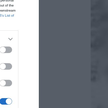
 personal
out of the
 downstream
B’s List of
wało na