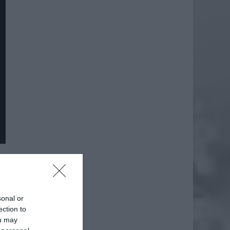
daj
sonal or
ection to
ou may