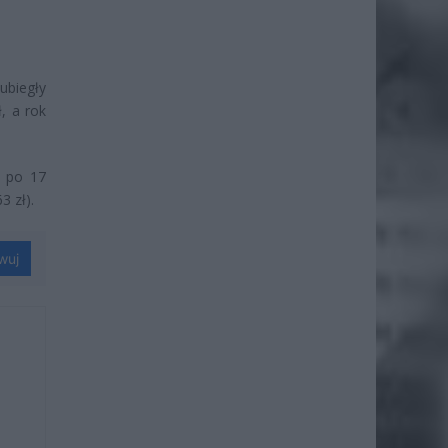
 ubiegły
ł, a rok
o po 17
3 zł).
wuj