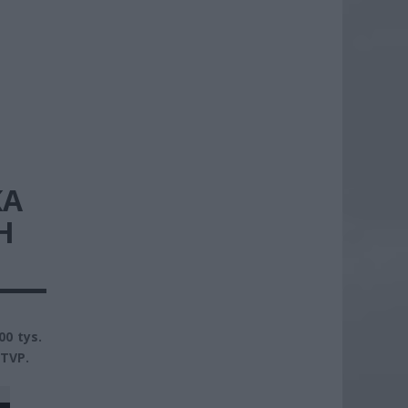
KA
H
00 tys.
 TVP.