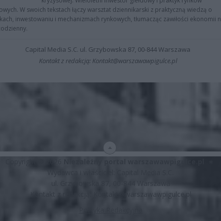
kryzysowej. Wieloletni inwestor giełdowy i praktyk rynków
owych. W swoich tekstach łączy warsztat dziennikarski z praktyczną wiedzą o
kach, inwestowaniu i mechanizmach rynkowych, tłumacząc zawiłości ekonomii 
codzienny.
Capital Media S.C. ul. Grzybowska 87, 00-844 Warszawa
Kontakt z redakcją: Kontakt@warszawawpigulce.pl
Copyright © 2026
Niezależny portal warszawawpigulce.pl
∗
Wydawca i właściciel: Capital Media S.C.
ul. Grzybowska 87, 00-844 Warszawa
Kontakt z redakcją:
Kontakt@warszawawpigulce.pl
Polityka Redakcyjna