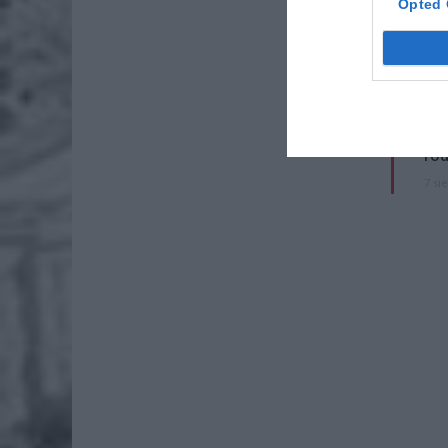
Opted 
ZOBA
26-
Ter
8 si
Naw
rod
7 si