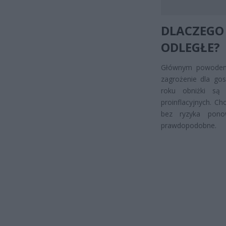
DLACZEGO
ODLEGŁE?
Głównym powodem u
zagrożenie dla gos
roku obniżki są 
proinflacyjnych. Ch
bez ryzyka pono
prawdopodobne.