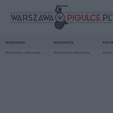
WARSZAWA
MAZOWSZE
POLSK
Wiadomości z Warszawy
Wiadomości z Mazowsza
Wiadomo