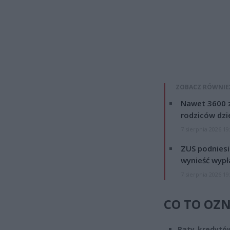
ZOBACZ RÓWNIE
Nawet 3600 z
rodziców dzie
7 sierpnia 2026 19
ZUS podniesie
wynieść wypł
7 sierpnia 2026 19
CO TO OZ
Raty kredytó