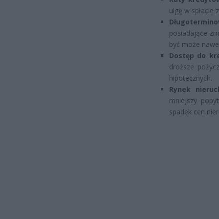
ulgę w spłacie 
Długotermin
posiadające zm
być może nawet
Dostęp do kr
droższe pożycz
hipotecznych.
Rynek nieru
mniejszy popy
spadek cen nie