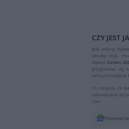
CZY JEST 
Jeśli inflacja bę
obniżkę stóp, cho
dopiero
koniec 20
przygotować się n
tańszych kredytów 
To oznacza, że dla
zobowiązania pozo
czas.
Obserwuj na