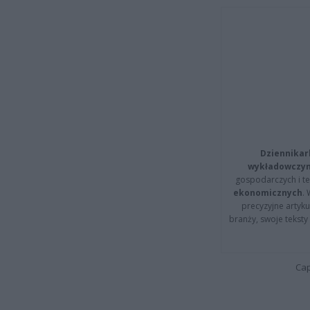
Dziennikar
wykładowczyn
gospodarczych i t
ekonomicznych
.
precyzyjne artyku
branży, swoje tekst
Cap