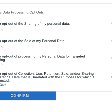
w „złapała zadyszkę”.
l Data Processing Opt Outs
o opt-out of the Sharing of my personal data.
In
o opt-out of the Sale of my Personal Data.
In
ad
to opt-out of processing my Personal Data for Targeted
ing.
In
o opt-out of Collection, Use, Retention, Sale, and/or Sharing
ersonal Data that Is Unrelated with the Purposes for which it
lected.
Out
CONFIRM
CZ RÓWNIEŻ:
et 3600 zł miesięcznie zamiast 800+. Nowa propozycja dla
ziców dzieci do 3. roku życia