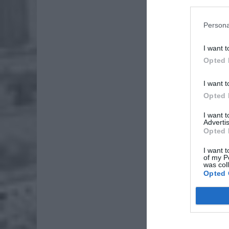
produktó
Persona
I want t
Opted 
I want t
Opted 
I want 
Advertis
Opted 
I want t
of my P
was col
Opted 
ZOBA
Naw
rod