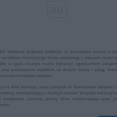
ad
 BIK Waldemar Rogowski podkreśla, że listopadowe wzrosty w kr
h są efektem historycznego trendu związanego z zakupami świątecz
padki w ujęciu rocznym można tłumaczyć ograniczeniem zakupó
 oraz przesunięciem wydatków na droższe towary i usługi, fina
wotowymi kredytami ratalnymi.
acy na stałe zmieniają swoje podejście do finansowania zakupów?
 chwilowy trend wynikający z trudnych czasów? Wszystko wskazuje na
u kredytowym zachodzą zmiany, które odzwierciedlają nowe pri
ntów.