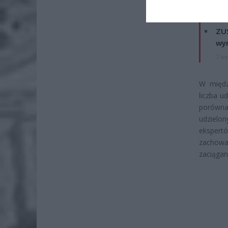
7 si
ZUS
wyn
7 si
W międz
liczba u
porównan
udzielo
ekspert
zachowa
zaciągan