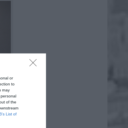
sonal or
ection to
ou may
 personal
out of the
 downstream
B’s List of
ównaniu
aż tych