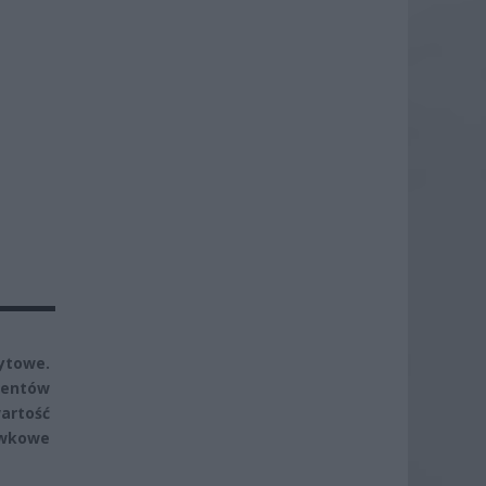
ytowe.
entów
wartość
ówkowe