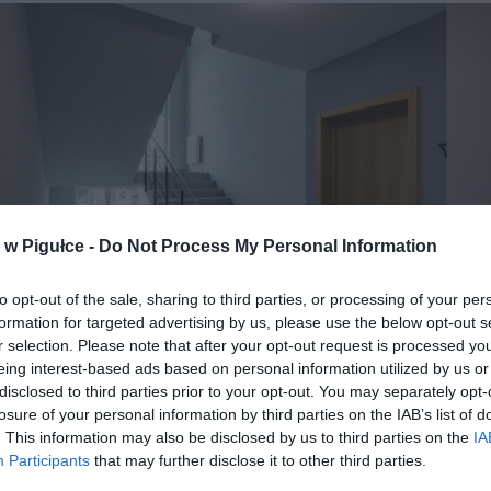
w Pigułce -
Do Not Process My Personal Information
to opt-out of the sale, sharing to third parties, or processing of your per
formation for targeted advertising by us, please use the below opt-out s
r selection. Please note that after your opt-out request is processed y
eing interest-based ads based on personal information utilized by us or
disclosed to third parties prior to your opt-out. You may separately opt-
Fot. Shutterstock
losure of your personal information by third parties on the IAB’s list of
. This information may also be disclosed by us to third parties on the
IA
Participants
that may further disclose it to other third parties.
to właśnie hipoteki notują największe spadki – zarówno w por
nym, jak i rocznym. Biuro Informacji Kredytowej wskazuje, że sprzed