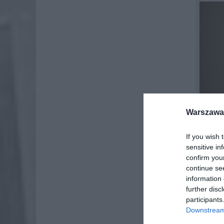
Warszawa 
If you wish 
sensitive in
confirm you
continue se
information 
further disc
participants
Downstream 
Jednak 
miesięcz