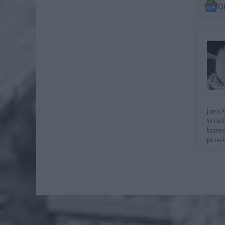
O
Jutra 
W reda
biznes
przeds