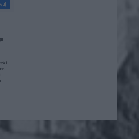
wuj
ii.
ości
ne.
i
a