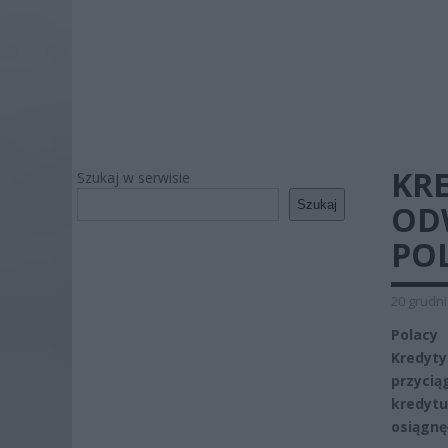
KR
Szukaj w serwisie
Szukaj
OD
PO
20 grudni
Polacy
Kredyt
przycią
kredyt
osiągnęł