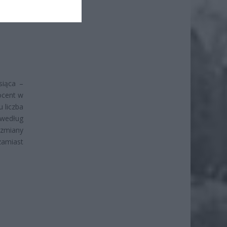
siąca –
ocent w
 liczba
 według
 zmiany
zamiast