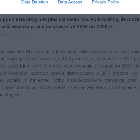
Data Deletion
Data Access
Privacy Policy
erpnia 2026 19:29
 podniesie próg 500 plus dla seniorów. Policzyliśmy, ile może
ieść wypłata przy emeryturze od 2200 do 2700 zł
erpnia 2026 19:14
yczasie kredyty ratalne odnotowały lekkie ożywienie w skali mie
dzielonych pożyczek wzrosła o 10,8 procent, a ich wartość o 20,2 pr
iu z październikiem. Mimo to, w porównaniu z listopadem 2023 roku
nych kredytów ratalnych spadła dramatycznie o 29,7 procent, co
ów wynika z mniejszej liczby niskokwotowych transakcji oraz
ń konsumentów, którzy coraz częściej wybierają oszczędzanie 
ia długów.