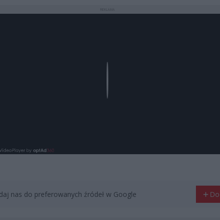
REKLAMA
Play
aj nas do preferowanych źródeł w Google
Do