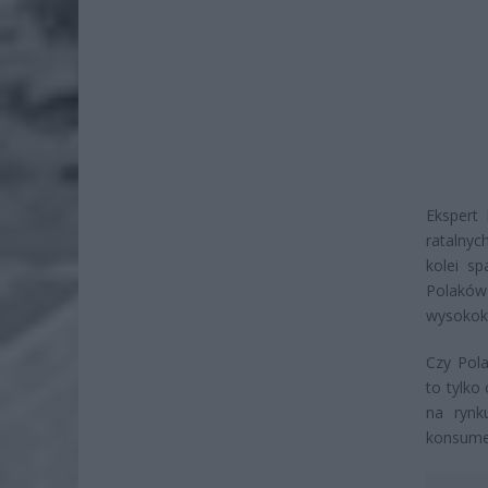
Ekspert
ratalnyc
kolei s
Polaków
wysokok
Czy Pol
to tylko
na rynk
konsume