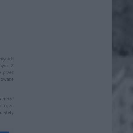
edytach
nymi. Z
w przez
nsowane
 A może
 to, że
orytety