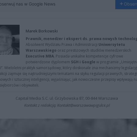
bserwuj nas w Google News
Obser
Marek Borkowski
Prawnik, menedżer i ekspert ds. prawa nowych technolog
Absolwent Wydziału Prawa i Administracji
Uniwersytetu
Warszawskiego
oraz prestiżowych studiów menedżerskich
Executive MBA
. Posiada unikalne kompetencje cyfrowe
potwierdzone dyplomem
SGH i Google
w programie „Umiejętn
AI”. Wieloletni praktyk samorządowy, który doskonale zna mechanizmy legislacyj
kcji zajmuje się najtrudniejszymi tematami na styku regulacji prawnych, strategi
owych i sztucznej inteligencji, wyjaśniając, jak nowoczesne przepisy wpływają n
iębiorców i obywateli.
Capital Media S.C. ul. Grzybowska 87, 00-844 Warszawa
Kontakt z redakcją: Kontakt@warszawawpigulce.pl