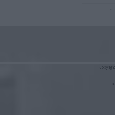
Cap
Copyrigh
K