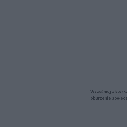
Wcześniej aktorka
oburzenie społec