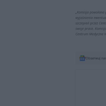
„Komisja powołana 
wyjaśnienia ewentua
szczepień przez Cen
swoje prace. Komisja
Centrum Medyczne W
Obserwuj na