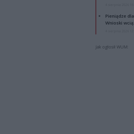
4 sierpnia 2026 16
Pieniądze dla
Wnioski wcią
4 sierpnia 2026 12
Jak ogłosił WUM: