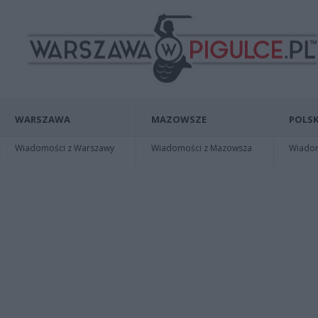
WARSZAWA
MAZOWSZE
POLSK
Wiadomości z Warszawy
Wiadomości z Mazowsza
Wiadomo