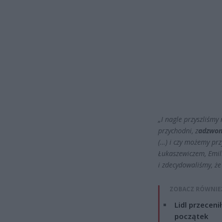
„I nagle przyszliśmy
przychodni, z
adzwoni
(…) i czy możemy prz
Łukaszewiczem, Emil
i zdecydowaliśmy, że
ZOBACZ RÓWNIE
Lidl przeceni
początek