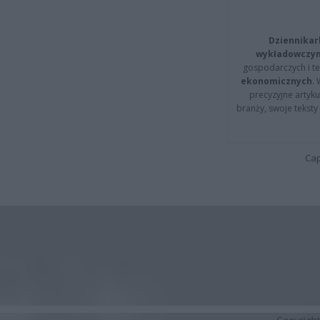
Dziennikar
wykładowczyn
gospodarczych i t
ekonomicznych
.
precyzyjne artyku
branży, swoje tekst
Cap