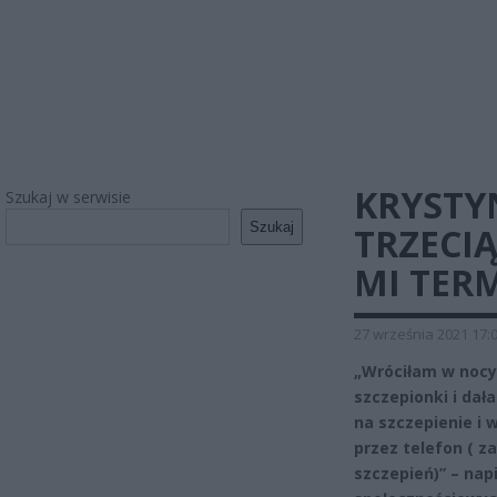
KRYSTY
Szukaj w serwisie
Szukaj
TRZECI
MI TERM
27 września 2021 17:
„Wróciłam w nocy
szczepionki i dał
na szczepienie i
przez telefon ( z
szczepień)” – nap