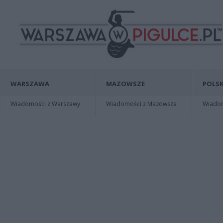
WARSZAWA
MAZOWSZE
POLSK
Wiadomości z Warszawy
Wiadomości z Mazowsza
Wiadomo