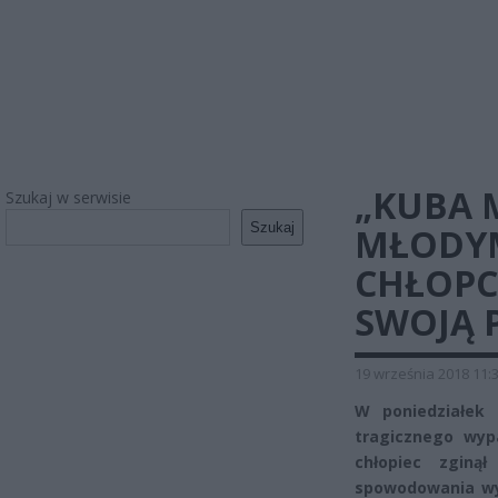
„KUBA M
Szukaj w serwisie
Szukaj
MŁODY
CHŁOPC
SWOJĄ 
19 września 2018 11:
W poniedziałek 
tragicznego wypa
chłopiec zginą
spowodowania wy