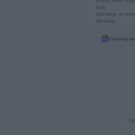
Decyzją Klubu wszy
Kuby.
Informacje na tema
Warszawa
Obserwuj na
Cap