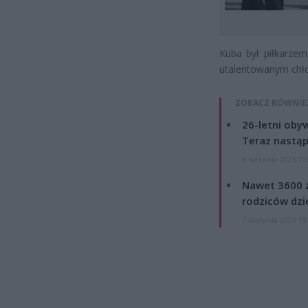
Kuba był piłkarzem
utalentowanym chł
ZOBACZ RÓWNIE
26-letni obyw
Teraz nastąp
8 sierpnia 2026 15
Nawet 3600 z
rodziców dzie
7 sierpnia 2026 19