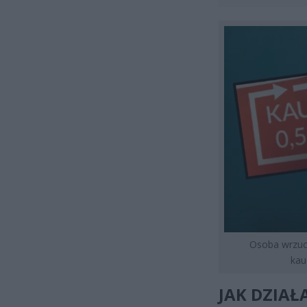
Osoba wrzuc
kau
JAK DZIAŁ