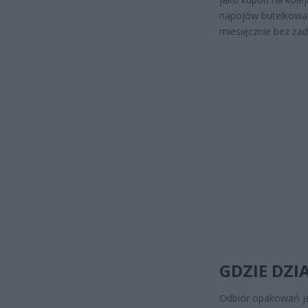
napojów butelkowan
miesięcznie bez ż
GDZIE DZI
Odbiór opakowań je