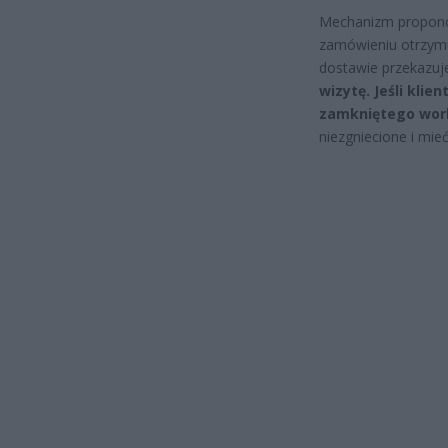
Mechanizm proponow
zamówieniu otrzymu
dostawie przekazuje
wizytę. Jeśli kli
zamkniętego wor
niezgniecione i mie