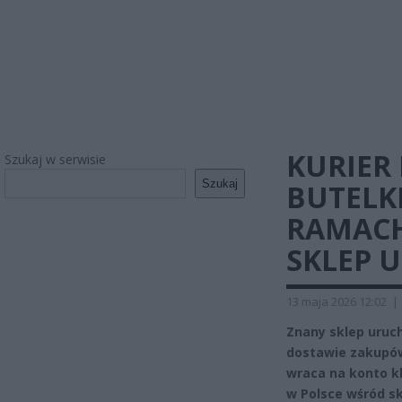
KURIER 
Szukaj w serwisie
Szukaj
BUTELKI
RAMACH
SKLEP 
13 maja 2026 12:02
|
Znany sklep uruc
dostawie zakupów.
wraca na konto k
w Polsce wśród s