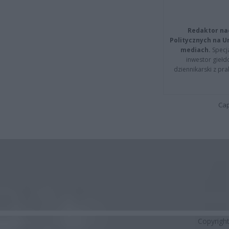
Redaktor na
Politycznych na 
mediach.
Specja
inwestor giełd
dziennikarski z pr
Cap
Copyrigh