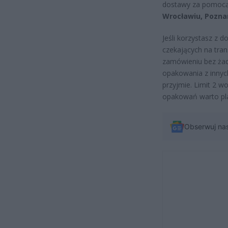
dostawy za pomocą
Wrocławiu, Poznani
Jeśli korzystasz z 
czekających na tra
zamówieniu bez żad
opakowania z innych
przyjmie. Limit 2 
opakowań warto pla
Obserwuj na