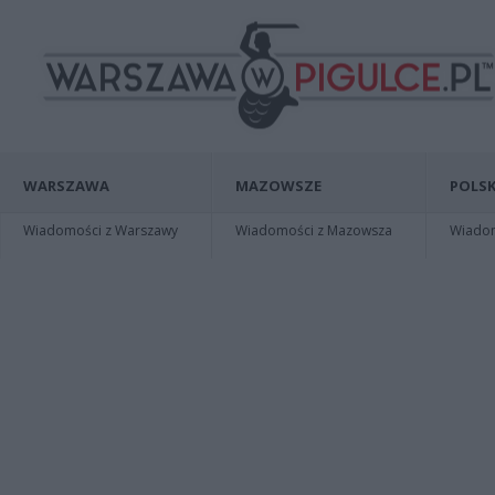
WARSZAWA
MAZOWSZE
POLSK
Wiadomości z Warszawy
Wiadomości z Mazowsza
Wiadomo