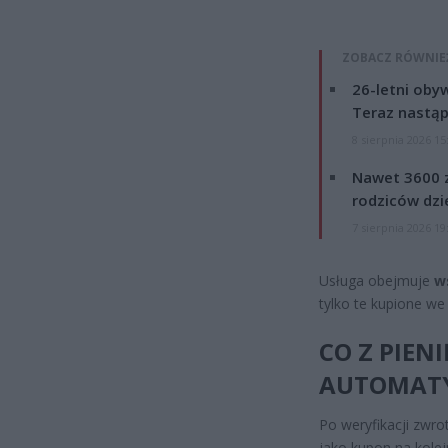
ZOBACZ RÓWNIE
26-letni obyw
Teraz nastąp
8 sierpnia 2026 15
Nawet 3600 z
rodziców dzie
7 sierpnia 2026 19
Usługa obejmuje
w
tylko te kupione we
CO Z PIEN
AUTOMATY
Po weryfikacji zwr
jako kupon na kolej