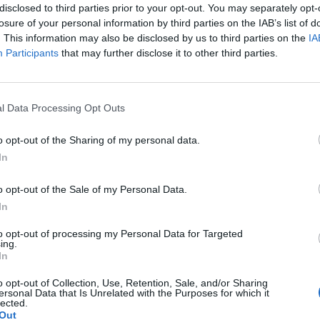
ad
disclosed to third parties prior to your opt-out. You may separately opt-
losure of your personal information by third parties on the IAB’s list of
. This information may also be disclosed by us to third parties on the
IA
Participants
that may further disclose it to other third parties.
l Data Processing Opt Outs
o opt-out of the Sharing of my personal data.
aj nas do preferowanych źródeł w Google
Do
In
o opt-out of the Sale of my Personal Data.
In
EZAPOMINAJMY
o tych, którzy umarli na Covid 19 – to apel prezydenta War
askowski_
,który wspólnie z
@RKaznowska
posadził dziś kwiaty w formie ta
to opt-out of processing my Personal Data for Targeted
su. Miejmy nadzieję, że pandemia odejdzie wkrótce, a pamięć o tych, którzy od
ing.
In
 pozostać.
pic.twitter.com/bAPHPTMF19
onika Beuth-Lutyk (@BeuthMonika)
May 15, 2021
o opt-out of Collection, Use, Retention, Sale, and/or Sharing
ersonal Data that Is Unrelated with the Purposes for which it
lected.
Out