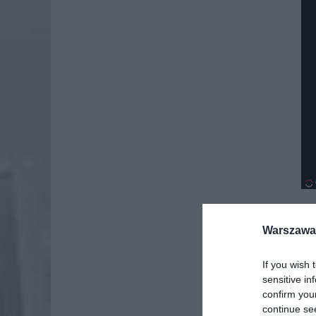
Warszawa 
If you wish 
sensitive in
confirm you
continue se