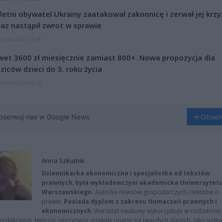
letni obywatel Ukrainy zaatakował zakonnicę i zerwał jej krzy
az nastąpił zwrot w sprawie
erpnia 2026 15:40
et 3600 zł miesięcznie zamiast 800+. Nowa propozycja dla
ziców dzieci do 3. roku życia
erpnia 2026 19:29
bserwuj nas w Google News
Obser
Anna Szkutnik
Dziennikarka ekonomiczna i specjalistka od tekstów
prawnych, była wykładowczyni akademicka Uniwersytet
Warszawskiego.
Autorka newsów gospodarczych i tekstów o
prawie.
Posiada dyplom z zakresu tłumaczeń prawnych i
ekonomicznych
. Warsztat naukowy wykorzystuje w codziennej
redakcyjnej, tworząc precyzyjne artykuły oparte na twardych danych. Jako jedna