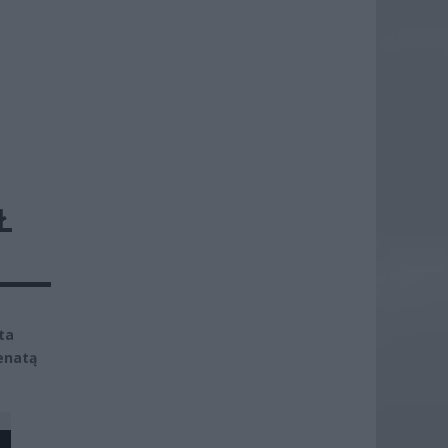
Ł
ta
enatą