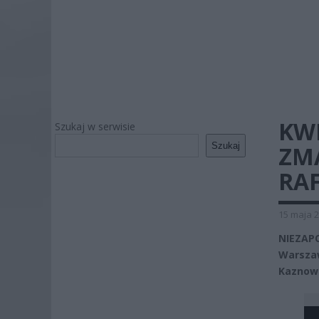
KW
Szukaj w serwisie
Szukaj
ZMA
RA
15 maja 2
NIEZAPO
Warsz
Kaznow