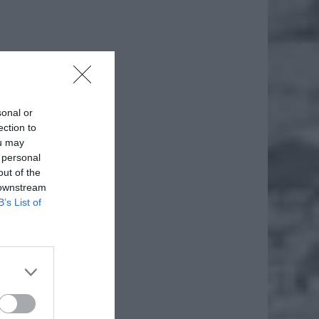
sonal or
ection to
ou may
 personal
out of the
 downstream
B’s List of