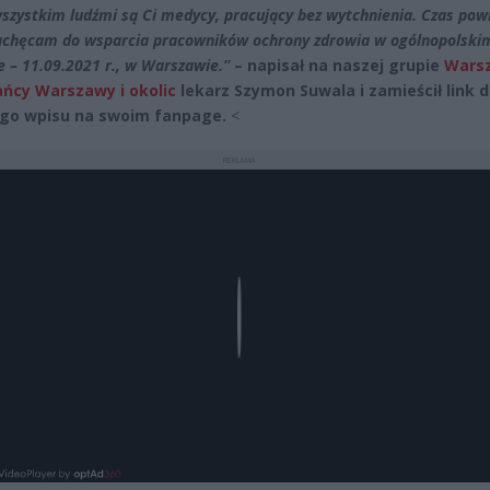
szystkim ludźmi są Ci medycy, pracujący bez wytchnienia. Czas pow
achęcam do wsparcia pracowników ochrony zdrowia w ogólnopolski
e – 11.09.2021 r., w Warszawie.”
– napisał na naszej grupie
Wars
ńcy Warszawy i okolic
lekarz Szymon Suwala i zamieścił link 
go wpisu na swoim fanpage.
<
REKLAMA
Play