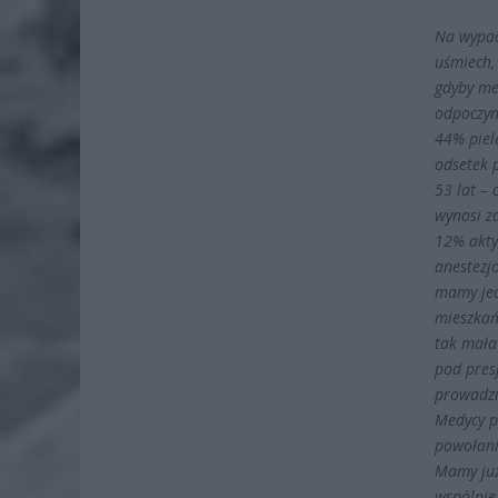
Na wypad
uśmiech,
gdyby me
odpoczynk
44% pielę
odsetek 
53 lat – 
wynosi z
12% akty
anestezjo
mamy jed
mieszkań
tak mała
pod presj
prowadzi
Medycy pr
powołani
Mamy już
wspólnie