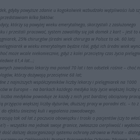
ek, gdyby powyższe zdanie u kogokolwiek wzbudzało wątpliwości lub sz
 przedstawiam kilka faktów:
dycy, którzy są powyżej wieku emerytalnego, skorzystali z zasłużonego
u i przestali pracować, system zawaliłby się jak domek z kart – jest to 
gniarek, 25% chirurgów (średni wiek chirurga w Polsce to ok. 60 lat);
pielęgniarek w wieku emerytalnym będzie rósł, gdyż ich średni wiek wyno
choć może wcale niekoniecznie, gdyż z kolei przeciętny czas życia pielęgn
aledwie 61,4 lat…;
wnych zawodowo lekarzy ma ponad 70 lat i ten odsetek rośnie – choć n
logów, którzy dożywają przeciętnie 68 lat;
ne z najniższych współczynników liczby lekarzy i pielęgniarek na 1000
ców w Europie – na barkach każdego medyka leży życie większej liczby c
 liczba medyków powoduje że każdy z nich jest bardziej obciążony pracą,
ą przyjęcia większej liczby dyżurów, dłuższej pracy w poradni etc. – to z 
 do efektu śnieżnej kuli i wypalenia zawodowego.
acują tak od lat z poczucia obowiązku i troski o pacjentów (czy to właś
e?) – wszystko ma jednak swoje granice, zwłaszcza cierpliwość i wydolno
 dość dalszej dezorganizacji systemu ochrony zdrowia w Polsce – dlate
 ruszamy na Ogólnopolski Protest Pracowników Ochrony Zdrowia, który