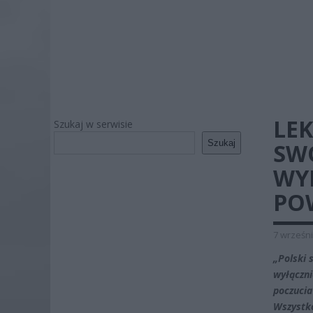
LE
Szukaj w serwisie
Szukaj
SWO
WY
POW
7 wrześni
„Polski 
wyłączni
poczucia
Wszystko