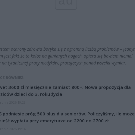
ad
system ochrony zdrowia boryka się z ogromną liczbą problemów – jedny
m jest fakt że to kolos na glinianych nogach, opiera się bowiem niemal
e na tytanicznej pracy medyków, pracujących ponad wszelki wymiar.
CZ RÓWNIEŻ:
et 3600 zł miesięcznie zamiast 800+. Nowa propozycja dla
ziców dzieci do 3. roku życia
erpnia 2026 19:29
 podniesie próg 500 plus dla seniorów. Policzyliśmy, ile może
ieść wypłata przy emeryturze od 2200 do 2700 zł
erpnia 2026 19:14