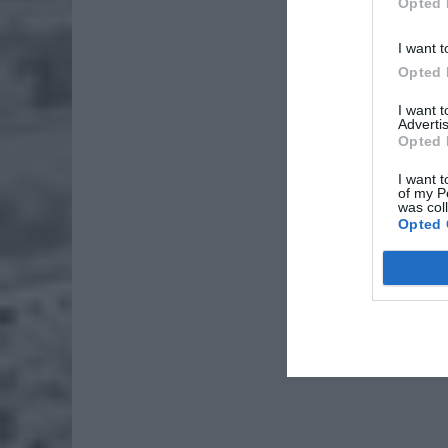
Opted 
I want t
Opted 
I want 
Advertis
Opted 
I want t
of my P
was col
Opted 