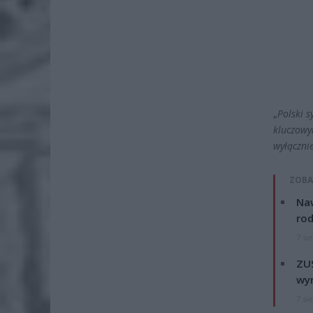
„
Polski 
kluczowy
wyłączni
ZOBA
Naw
rod
7 si
ZUS
wyn
7 si