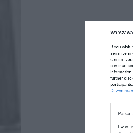
Warszawa 
If you wish 
sensitive in
confirm you
continue se
information 
further disc
participants
Downstream 
Persona
I want t