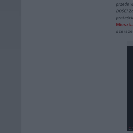
przede w
DOŚĆ! Z
proteści
Mieszka
szersze