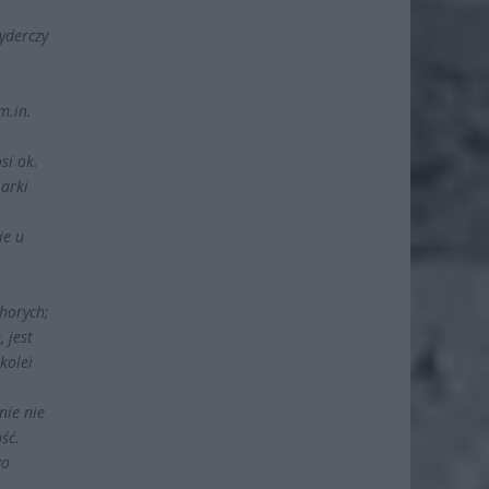
yderczy
m.in.
si ok.
iarki
ie u
horych;
 jest
kolei
nie nie
ść.
go