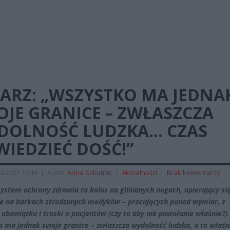
KARZ: „WSZYSTKO MA JEDNA
JE GRANICE – ZWŁASZCZA
DOLNOŚĆ LUDZKA… CZAS
IEDZIEĆ DOŚĆ!”
a 2021 14:16
|
Autor:
Anna Szkutnik
|
Aktualności
|
Brak komentarzy
system ochrony zdrowia to kolos na glinianych nogach, opierający si
e na barkach strudzonych medyków – pracujących ponad wymiar, z
 obowiązku i troski o pacjentów (czy to aby nie powołanie właśnie?).
 ma jednak swoje granice – zwłaszcza wydolność ludzka, a to właśn