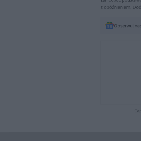
z opóźnieniem. Dod
Obserwuj na
Cap