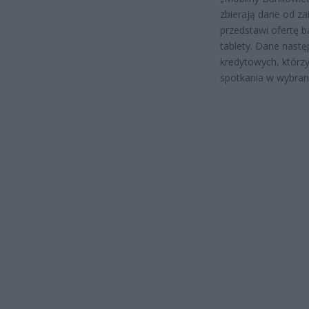
zbierają dane od za
przedstawi ofertę b
tablety. Dane nast
kredytowych, którz
spotkania w wybrane