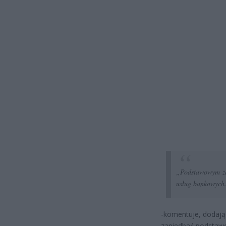
„Podstawowym zad
usług bankowych
-komentuje, dodają
zaniedbać podstawow