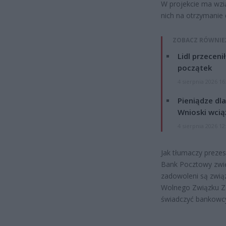
W projekcie ma wzią
nich na otrzymanie
ZOBACZ RÓWNIE
Lidl przeceni
początek
4 sierpnia 2026 16
Pieniądze dla
Wnioski wcią
4 sierpnia 2026 12
Jak tłumaczy prezes
Bank Pocztowy zwię
zadowoleni są zwią
Wolnego Związku Z
świadczyć bankowcy,