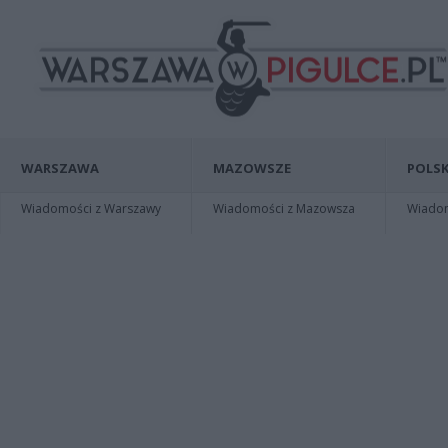
WARSZAWA
MAZOWSZE
POLSK
Wiadomości z Warszawy
Wiadomości z Mazowsza
Wiadomo