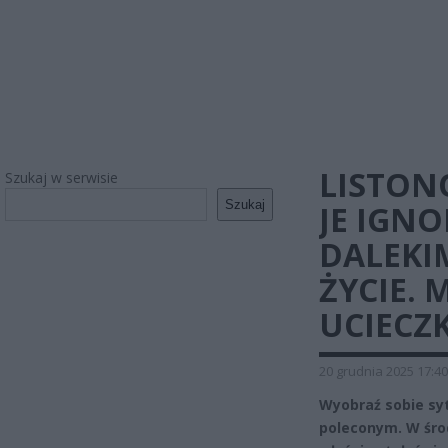
LISTONO
Szukaj w serwisie
Szukaj
JE IGNO
DALEKI
ŻYCIE. 
UCIECZ
20 grudnia 2025 17:40
Wyobraź sobie syt
poleconym. W śro