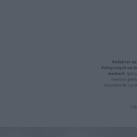
Redaktor na
Politycznych na 
mediach.
Specja
inwestor giełd
dziennikarski z pr
Cap