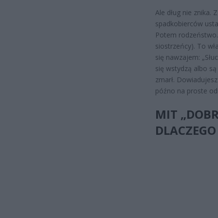
Ale dług nie znika.
spadkobierców usta
Potem rodzeństwo. A 
siostrzeńcy). To w
się nawzajem: „Słuch
się wstydzą albo są 
zmarł. Dowiadujesz 
późno na proste od
MIT „DOB
DLACZEGO