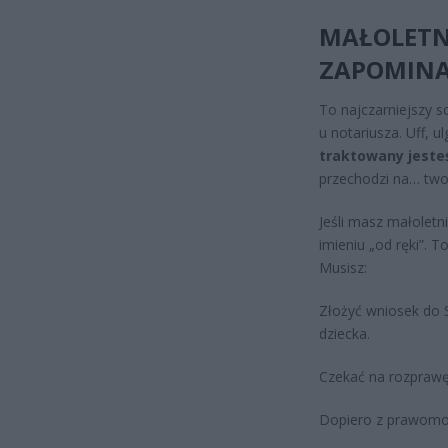
MAŁOLETNI
ZAPOMINAJ
To najczarniejszy s
u notariusza. Uff, 
traktowany jesteś
przechodzi na… twoj
Jeśli masz małoletn
imieniu „od ręki”. 
Musisz:
Złożyć wniosek do 
dziecka.
Czekać na rozprawę 
Dopiero z prawomoc