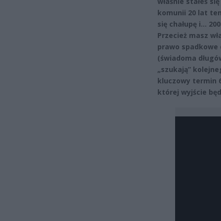
właśnie stałeś si
komunii 20 lat te
się chałupę i… 20
Przecież masz wła
prawo spadkowe d
(świadoma długów)
„szukają” kolejneg
kluczowy termin 6
której wyjście bę