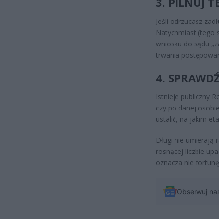
3. PILNUJ 
Jeśli odrzucasz zad
Natychmiast (tego 
wniosku do sądu „za
trwania postępowan
4. SPRAWD
Istnieje publiczny R
czy po danej osobie
ustalić, na jakim et
Długi nie umierają 
rosnącej liczbie up
oznacza nie fortunę,
Obserwuj na