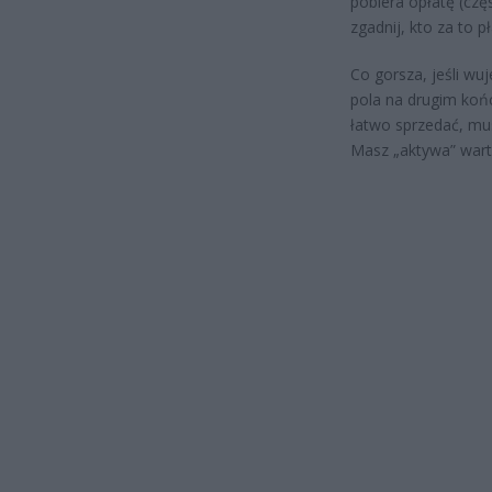
pobiera opłatę (częs
zgadnij, kto za to pł
Co gorsza, jeśli wuj
pola na drugim końc
łatwo sprzedać, mus
Masz „aktywa” wart