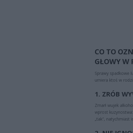
CO TO OZN
GŁOWY W 
Sprawy spadkowe lub
umiera ktoś w rodzi
1. ZRÓB W
Zmarł wujek alkohol
wprost kuzynostwa: 
„tak”, natychmiast i
2. NIE IGN