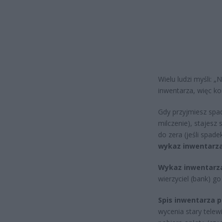
Wielu ludzi myśli: 
inwentarza, więc ko
Gdy przyjmiesz spa
milczenie), stajesz
do zera (jeśli spad
wykaz inwentarz
Wykaz inwentarz
wierzyciel (bank) g
Spis inwentarza 
wycenia stary telew