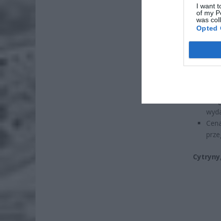
dos
I want t
of my P
7 si
was col
Opted 
Lid
po
4 si
Cena
Drug
wyda
Cen
prze
Cytryny