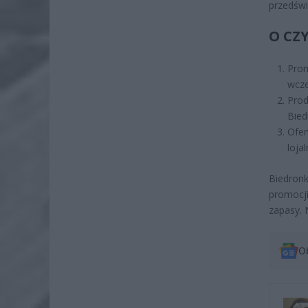
przedśw
O CZ
Pro
wcze
Prod
Bied
Ofer
loja
Biedron
promocji
zapasy. 
O