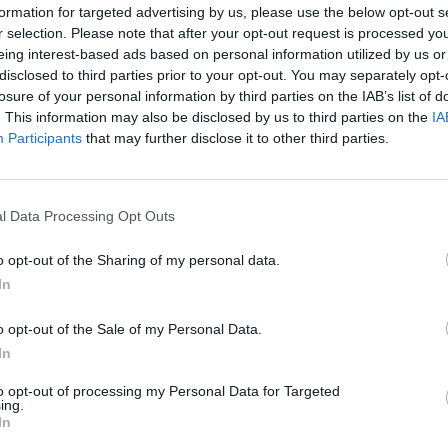
formation for targeted advertising by us, please use the below opt-out s
r selection. Please note that after your opt-out request is processed y
ielone z łopatki wieprzowej
eing interest-based ads based on personal information utilized by us or
disclosed to third parties prior to your opt-out. You may separately opt-
losure of your personal information by third parties on the IAB’s list of
. This information may also be disclosed by us to third parties on the
IA
Participants
that may further disclose it to other third parties.
ad
l Data Processing Opt Outs
o opt-out of the Sharing of my personal data.
In
o opt-out of the Sale of my Personal Data.
In
to opt-out of processing my Personal Data for Targeted
CZ RÓWNIEŻ:
ing.
In
 zmieni ważny limit od marca 2027 roku. Policzyliśmy, ile mo