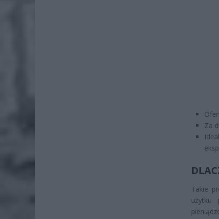
Ofer
Za d
Idea
eks
DLAC
Takie p
użytku 
pienią