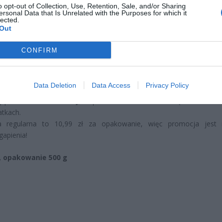
tać senior przy emeryturze 2200, 2400, 2600 i 2700 zł
o opt-out of Collection, Use, Retention, Sale, and/or Sharing
ersonal Data that Is Unrelated with the Purposes for which it
erpnia 2026 13:23
lected.
Out
l przecenił hit do kuchni. Air fryer tańszy aż o 150 zł, a to dop
czątek
CONFIRM
erpnia 2026 16:06
Data Deletion
Data Access
Privacy Policy
: tylko
5,99 zł
za opakowanie 500 g przy zakupie dwóch sztuk.
i produkt aż
90% taniej
, co pozwala znacznie zaoszczędzić na codz
tkach.
a regularna to 10,99 zł za opakowanie, więc promocja jest 
gapienia!
, opakowanie 500 g