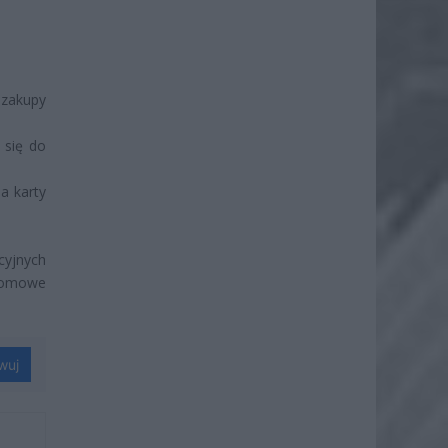
 zakupy
 się do
a karty
cyjnych
 domowe
wuj