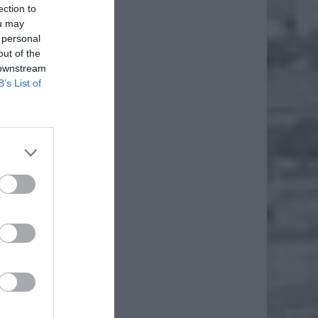
ection to
ou may
 personal
out of the
 downstream
B’s List of
że