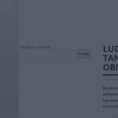
LUD
Szukaj w serwisie
Szukaj
TA
OBN
13 grudni
Biedro
sklepów
ogromny
niż kie