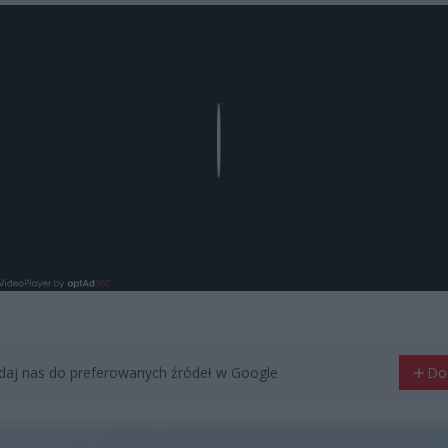
Play
aj nas do preferowanych źródeł w Google
Do