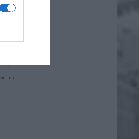
iero
iennych
nie do