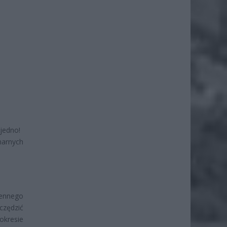
 jedno!
narnych
iennego
zędzić
kresie