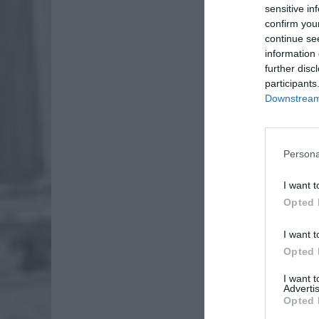
sensitive in
confirm you
Mięso m
continue se
information 
further disc
participants
Downstream 
Persona
I want t
Opted 
I want t
Opted 
I want 
ZOBA
Advertis
Opted 
ZUS