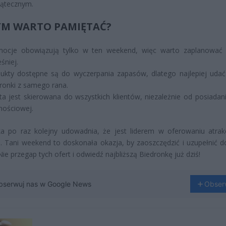
iątecznym.
YM WARTO PAMIĘTAĆ?
mocje obowiązują tylko w ten weekend, więc warto zaplanować
śniej.
ukty dostępne są do wyczerpania zapasów, dlatego najlepiej udać
ronki z samego rana.
ta jest skierowana do wszystkich klientów, niezależnie od posiadani
lnościowej.
ka po raz kolejny udowadnia, że jest liderem w oferowaniu atrak
. Tani weekend to doskonała okazja, by zaoszczędzić i uzupełnić
Nie przegap tych ofert i odwiedź najbliższą Biedronkę już dziś!
bserwuj nas w Google News
Obser