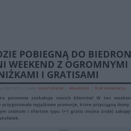
ZIE POBIEGNĄ DO BIEDRON
NI WEEKEND Z OGROMNYMI
IŻKAMI I GRATISAMI
a 2024 10:56
|
Autor:
Anna Szkutnik
|
Aktualności
|
Brak komentarzy
nka ponownie zaskakuje swoich klientów! W ten weeken
 przygotowała wyjątkowe promocje, które przyciągną tłumy. 
m zniżkom i ofertom typu 1+1 gratis można zrobić zakupy 
dykolwiek.
REKLAMA