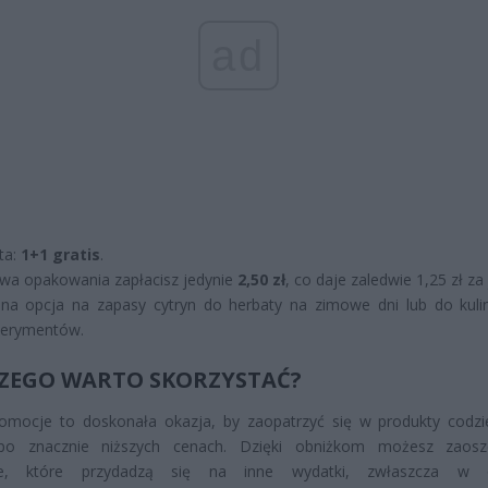
ad
ta:
1+1 gratis
.
wa opakowania zapłacisz jedynie
2,50 zł
, co daje zaledwie 1,25 zł za
lna opcja na zapasy cytryn do herbaty na zimowe dni lub do kuli
perymentów.
ZEGO WARTO SKORZYSTAĆ?
romocje to doskonała okazja, by zaopatrzyć się w produkty codz
po znacznie niższych cenach. Dzięki obniżkom możesz zaoszc
dze, które przydadzą się na inne wydatki, zwłaszcza w o