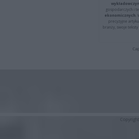
wykładowczyn
gospodarczych i t
ekonomicznych
.
precyzyjne artyku
branży, swoje tekst
Cap
Copyrigh