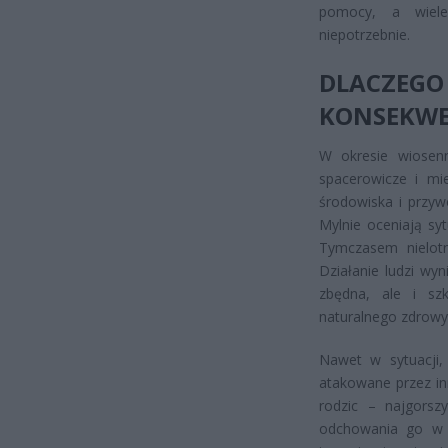
pomocy, a wiele
niepotrzebnie.
DLACZEG
KONSEKWE
W okresie wiosenn
spacerowicze i mie
środowiska i przyw
Mylnie oceniają sy
Tymczasem nielotn
Działanie ludzi wyn
zbędna, ale i sz
naturalnego zdrowyc
Nawet w sytuacji,
atakowane przez inn
rodzic – najgorsz
odchowania go w k