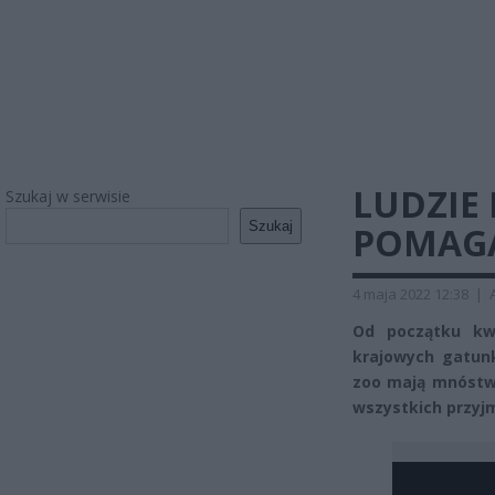
LUDZIE 
Szukaj w serwisie
Szukaj
POMAGAJ
4 maja 2022 12:38
|
Od początku kwi
krajowych gatun
zoo mają mnóstwo
wszystkich przyj