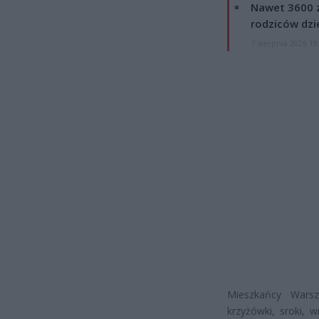
Nawet 3600 z
rodziców dzie
7 sierpnia 2026 19
Mieszkańcy Warsz
krzyżówki, sroki, 