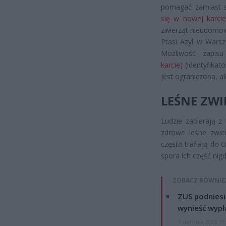
pomagać zamiast 
się w nowej karcie
zwierząt nieudomow
Ptasi Azyl w Warsz
Możliwość zapis
karcie)
(identyfikat
jest ograniczona, a
LEŚNE ZWI
Ludzie zabierają z
zdrowe leśne zwier
często trafiają do 
spora ich część nig
ZOBACZ RÓWNIE
ZUS podniesie
wynieść wypł
7 sierpnia 2026 19