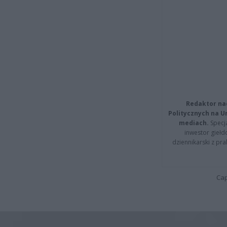
Redaktor na
Politycznych na 
mediach.
Specja
inwestor giełd
dziennikarski z pr
Cap