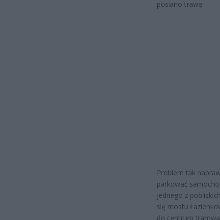
posiano trawę.
Problem tak naprawd
parkować samochod
jednego z pobliski
się mostu Łazienkow
do centrum tramwaje