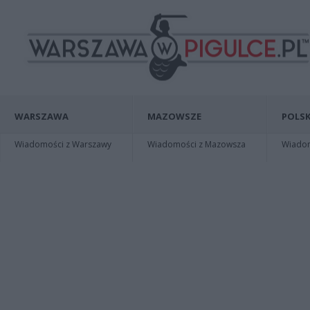
WARSZAWA
MAZOWSZE
POLSK
Wiadomości z Warszawy
Wiadomości z Mazowsza
Wiadomo