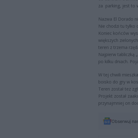
za parking, jest t
Nazwa El Dorado nie
Nie chodzi tu tylko
Koniec końców wysch
większych zielonyc
teren z trzema rzę
Najpierw tabliczką 
po kilku dniach. Poj
W tej chwili mieszk
boisko do gry w kos
Teren został tez zg
Projekt został zaak
przynajmniej on doc
Obserwuj na