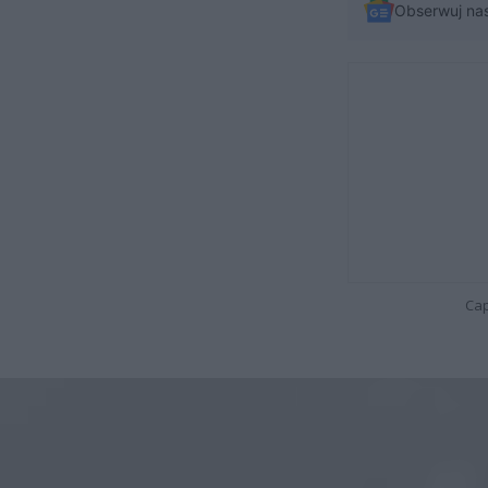
Obserwuj na
Cap