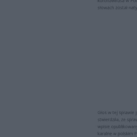
koronawirusa w Pols
słowach został nat
Głos w tej sprawie 
stwierdziła, że spr
wpisie opublikowan
karalne w polskim Pa