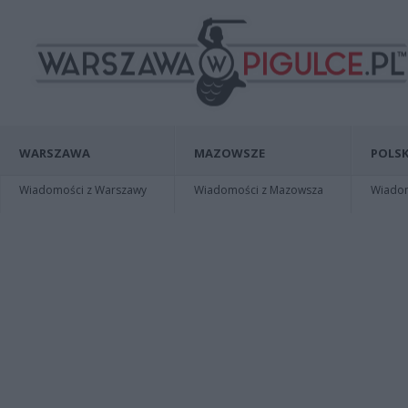
WARSZAWA
MAZOWSZE
POLSK
Wiadomości z Warszawy
Wiadomości z Mazowsza
Wiadomo