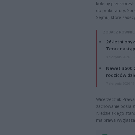
kolejny przekroczy
do prokuratury. Sp
Sejmu, które zadecy
ZOBACZ RÓWNIE
26-letni obyw
Teraz nastąp
8 sierpnia 2026 15
Nawet 3600 z
rodziców dzie
7 sierpnia 2026 19
Wicerzecznik Prawa 
zachowanie posła K
Niedzielskiego stan
ma prawa wygłasza