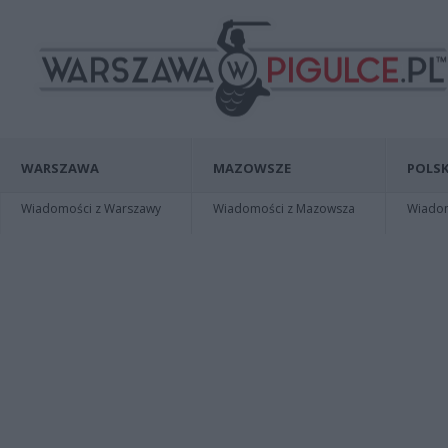
WARSZAWA
MAZOWSZE
POLSK
Wiadomości z Warszawy
Wiadomości z Mazowsza
Wiadomo