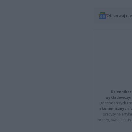
Obserwuj na
Dziennikar
wykładowczyn
gospodarczych i t
ekonomicznych
.
precyzyjne artyku
branży, swoje tekst