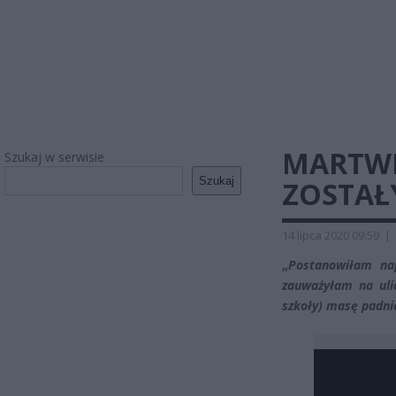
MARTWE
Szukaj w serwisie
Szukaj
ZOSTAŁ
14 lipca 2020 09:59
|
„
Postanowiłam na
zauważyłam na uli
szkoły) masę padnię