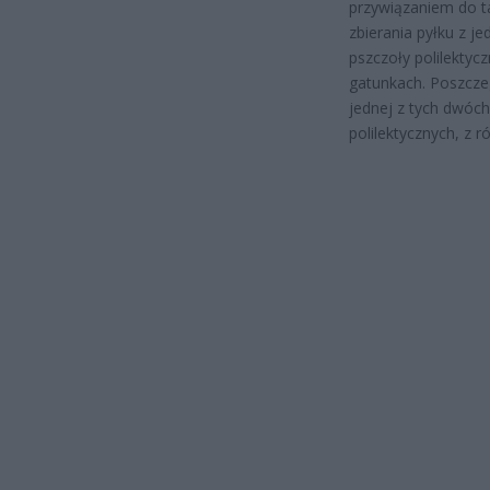
przywiązaniem do ta
zbierania pyłku z je
pszczoły polilektyc
gatunkach.
Poszczeg
jednej z tych dwóch
polilektycznych, z 