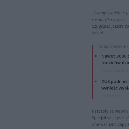
„
Owady ewidetnie pa
rosną tylko lipy 🙁
Czy gdzieś jeszcze z
kobieta.
ZOBACZ RÓWNIE
Nawet 3600 z
rodziców dzie
7 sierpnia 2026 19
ZUS podniesie
wynieść wypł
7 sierpnia 2026 19
Pszczoły są nieod
Specjalizacja pszcz
one ważnymi zapyla