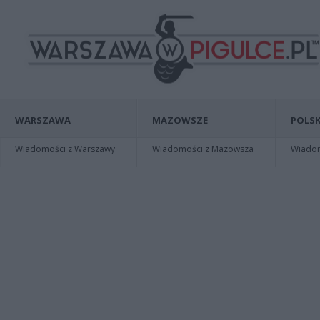
WARSZAWA
MAZOWSZE
POLSK
Wiadomości z Warszawy
Wiadomości z Mazowsza
Wiadomo