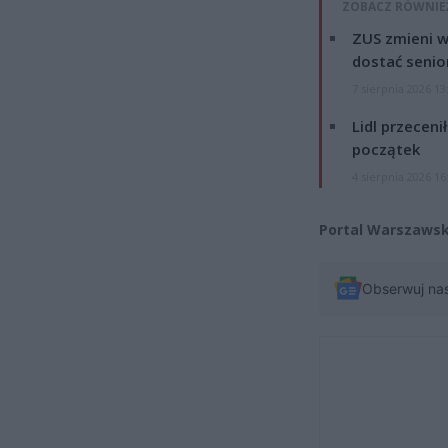
ZOBACZ RÓWNIE
ZUS zmieni w
dostać senio
7 sierpnia 2026 13
Lidl przeceni
początek
4 sierpnia 2026 16
Portal Warszawsk
Obserwuj na