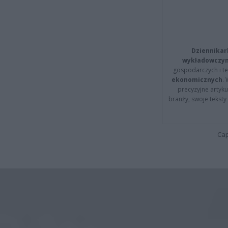
Dziennikar
wykładowczyn
gospodarczych i t
ekonomicznych
.
precyzyjne artyku
branży, swoje tekst
Cap