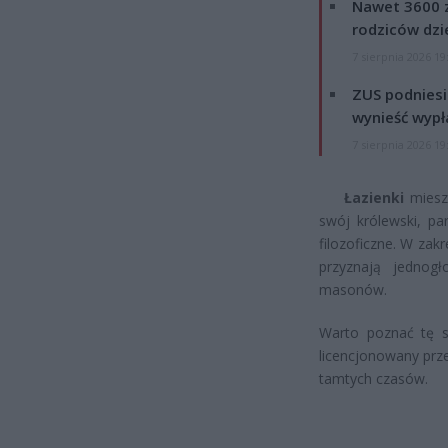
Nawet 3600 z
rodziców dzie
7 sierpnia 2026 19
ZUS podniesie
wynieść wypł
7 sierpnia 2026 19
Łazienki
miesz
swój królewski, pa
filozoficzne. W zak
przyznają jednog
masonów.
Warto poznać tę s
licencjonowany prze
tamtych czasów.