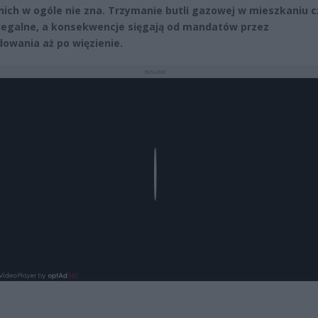
 nich w ogóle nie zna. Trzymanie butli gazowej w mieszkaniu 
elegalne, a konsekwencje sięgają od mandatów przez
owania aż po więzienie.
REKLAMA
Play