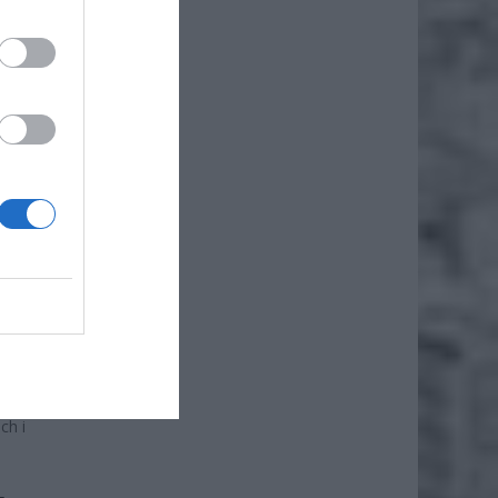
iero
ł.
cięższy
ch i