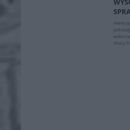
WYS
SPR
Pierwszy
Jeśli bu
wolno t
Straży P