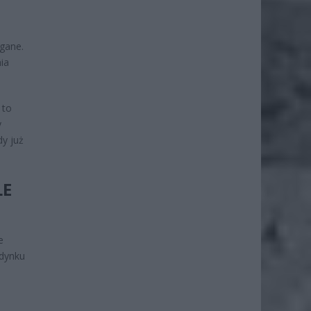
agane.
ia
 to
y
y już
LE
e
udynku