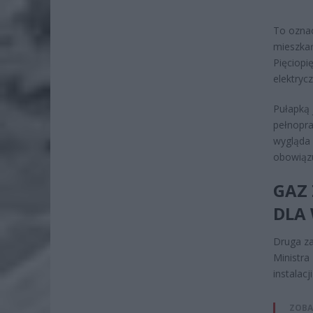
To oznac
mieszkań
Pięciopi
elektrycz
Pułapką 
pełnopra
wygląda 
obowiązu
GAZ 
DLA
Druga za
Ministra
instalacj
ZOBA