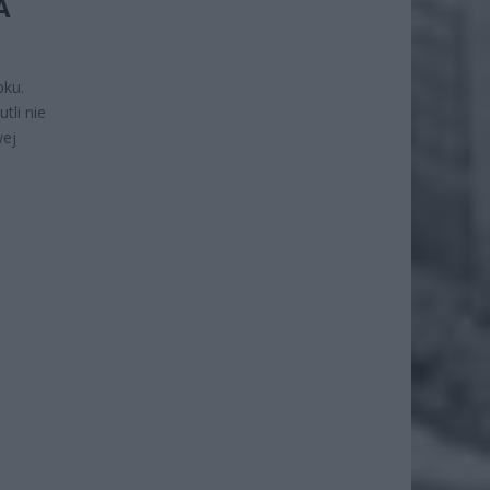
A
oku.
tli nie
wej