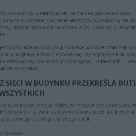
za, że nawet gdy w takim budynku nie ma sieci gazowej i wszyscy
cy musieliby korzystać z kuchenek elektrycznych, przepisy są nieubł
ętrowy blok bez gazu? Butla nie wchodzi w grę. Zostają tylko urządzen
ne.
jest sposób liczenia kondygnacji. Poddasze użytkowe z mieszkaniami
wna kondygnacja. Przyziemie również się liczy. W praktyce blok, któr
na czteropiętrowy, może mieć pięć kondygnacji nadziemnych – i wted
je całkowity zakaz.
Z SIECI W BUDYNKU PRZEKREŚLA BUT
 WSZYSTKICH
sada jest jeszcze bardziej dotkliwa dla mieszkańców. Rozporządzeni
 Infrastruktury z 12 kwietnia 2002 roku zabrania łączenia w jednym b
i gazu ziemnego z sieci i gazu płynnego z butli.
CZ RÓWNIEŻ: