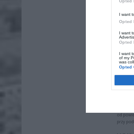
Opted 
I want t
Opted 
I want 
Advertis
ZOBA
Opted 
Lid
I want t
po
of my P
was col
4 si
Opted 
Pie
Wni
4 si
Tylko że
od powie
przy pod