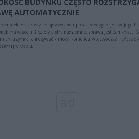
OKOŚĆ BUDYNKU CZĘSTO ROZSTRZYG
AWĘ AUTOMATYCZNIE
 warunek jest prosty do sprawdzenia: policz kondygnacje swojego bl
dynek ma więcej niż cztery piętra nadziemne, sprawa jest zamknięta. Bu
am ani trzymać, ani używać – mówi Komenda Wojewódzka Państwo
ożarnej w Opolu.
ad