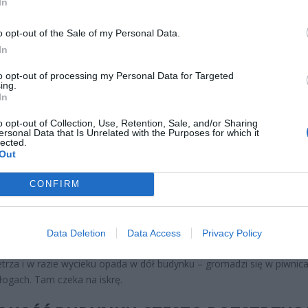
In
o opt-out of the Sale of my Personal Data.
In
to opt-out of processing my Personal Data for Targeted
ing.
CZ RÓWNIEŻ:
In
l przecenił hit do kuchni. Air fryer tańszy aż o 150 zł, a to dop
o opt-out of Collection, Use, Retention, Sale, and/or Sharing
czątek
ersonal Data that Is Unrelated with the Purposes for which it
lected.
erpnia 2026 16:06
Out
niądze dla milionów polskich rodzin. ZUS wypłacił już 173 mln z
CONFIRM
oski wciąż można składać
erpnia 2026 12:56
Data Deletion
Data Access
Privacy Policy
 wygoda i oszczędność nie mają tu znaczenia. Gaz propan-butan jest 
trza i w razie wycieku opada w dół budynku – gromadzi się w piwnica
łogach. Tam czeka na iskrę.