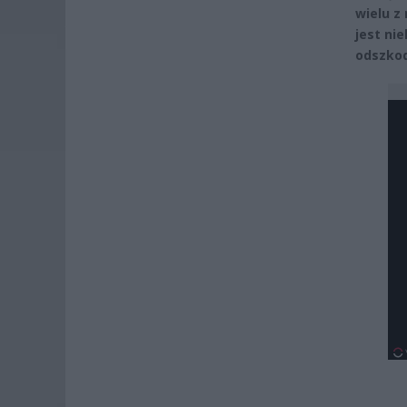
wielu z
jest ni
odszkod