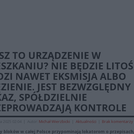
SZ TO URZĄDZENIE W
SZKANIU? NIE BĘDZIE LITOŚ
OZI NAWET EKSMISJA ALBO
ZIENIE. JEST BEZWZGLĘDNY
AZ, SPÓŁDZIELNIE
ZEPROWADZAJĄ KONTROLE
a 2025 02:04
|
Autor:
Michał Wierzbicki
|
Aktualności
|
Brak komentarzy
y bloków w całej Polsce przypominają lokatorom o przepisach