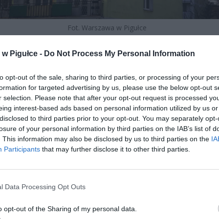
Fot. Warszawa w Pigułce
zczygieł, prezes Zakopiańskiej Spółdzielni Mieszkaniowej, rozesłał d
w Pigułce -
Do Not Process My Personal Information
ców ostrzeżenie, które cytuje Tygodnik Podhalański. Treść nie pozo
 używanie butli z gazem płynnym w wielu blokach jest zabronione, a
to opt-out of the sale, sharing to third parties, or processing of your per
cy często nie mają o tym pojęcia. Problem dotyczy tysięcy Polaków,
formation for targeted advertising by us, please use the below opt-out s
h powodów korzystają z butli – bo nie mają gazu z sieci, bo to tańsze
r selection. Please note that after your opt-out request is processed y
dniej.
eing interest-based ads based on personal information utilized by us or
disclosed to third parties prior to your opt-out. You may separately opt-
losure of your personal information by third parties on the IAB’s list of
. This information may also be disclosed by us to third parties on the
IA
Participants
that may further disclose it to other third parties.
l Data Processing Opt Outs
ad
o opt-out of the Sharing of my personal data.