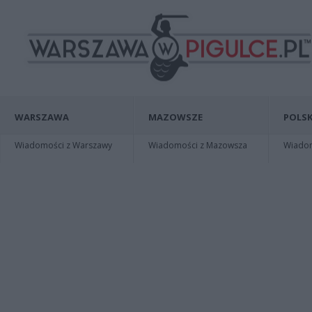
WARSZAWA
MAZOWSZE
POLSK
Wiadomości z Warszawy
Wiadomości z Mazowsza
Wiadomo