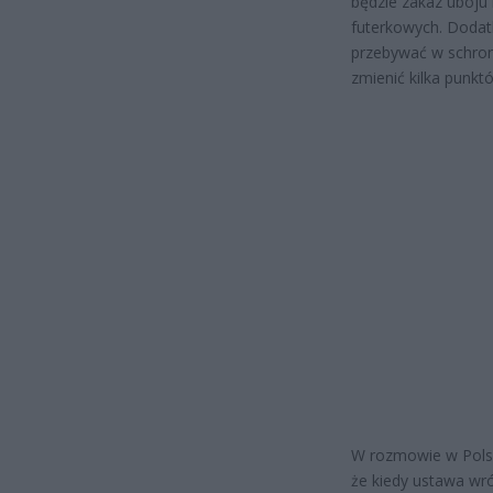
będzie zakaz uboju 
futerkowych. Dodat
przebywać w schron
zmienić kilka punkt
W rozmowie w Pols
że kiedy ustawa wró