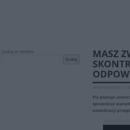
MASZ Z
Szukaj w serwisie
Szukaj
SKONTR
ODPOWI
24 września 2020 11:
Pis planuje utwo
sprawdzać warunk
nowelizacji przep