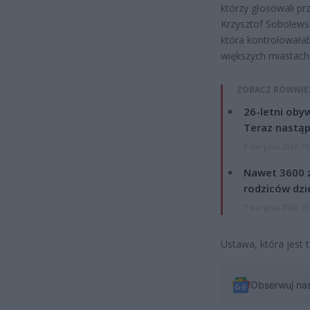
którzy głosowali pr
Krzysztof Sobolewsk
która kontrolowała
większych miastach
ZOBACZ RÓWNIE
26-letni obyw
Teraz nastąp
8 sierpnia 2026 15
Nawet 3600 z
rodziców dzie
7 sierpnia 2026 19
Ustawa, która jest 
Obserwuj na