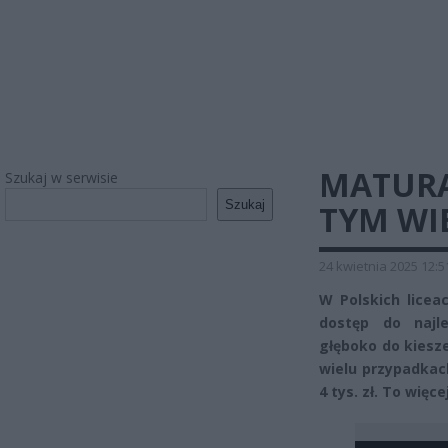
MATURA
Szukaj w serwisie
Szukaj
TYM WI
24 kwietnia 2025 12:5
W Polskich licea
dostęp do najl
głęboko do kiesz
wielu przypadkac
4 tys. zł. To więc