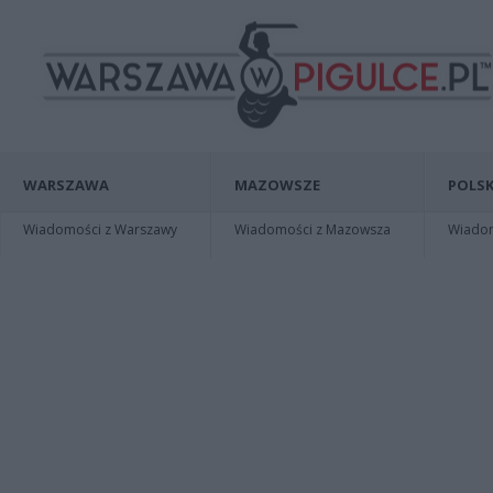
WARSZAWA
MAZOWSZE
POLSK
Wiadomości z Warszawy
Wiadomości z Mazowsza
Wiadomo