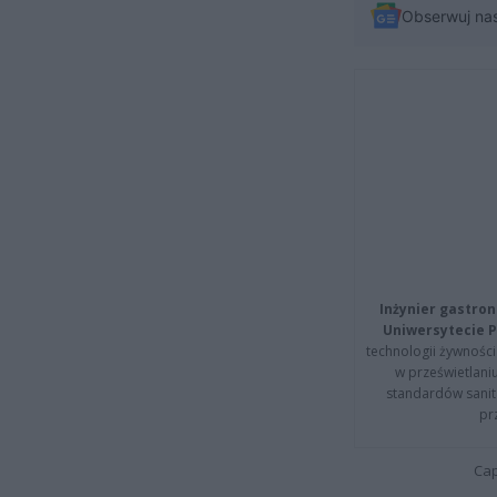
Obserwuj na
Inżynier gastron
Uniwersytecie P
technologii żywności 
w prześwietlani
standardów sanita
pr
Cap