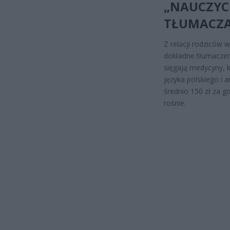
„NAUCZYC
TŁUMACZĄ
Z relacji rodziców
dokładne tłumaczen
sięgają medycyny, k
języka polskiego i 
średnio 150 zł za g
rośnie.