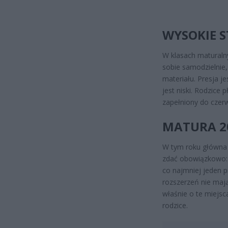
WYSOKIE S
W klasach maturalny
sobie samodzielnie
materiału. Presja j
jest niski. Rodzice
zapełniony do czer
MATURA 202
W tym roku główna 
zdać obowiązkowo: j
co najmniej jeden 
rozszerzeń nie mają
właśnie o te miejsca
rodzice.