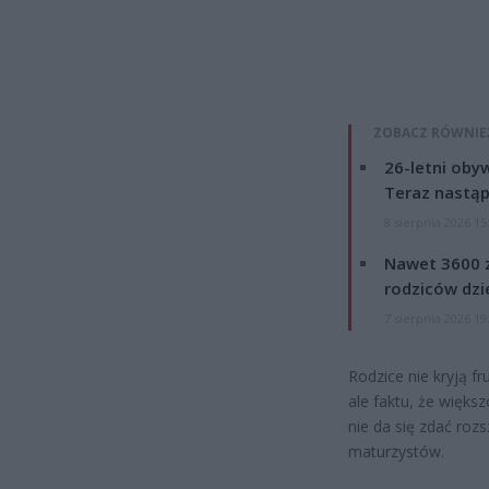
ZOBACZ RÓWNIE
26-letni obyw
Teraz nastąp
8 sierpnia 2026 15
Nawet 3600 z
rodziców dzie
7 sierpnia 2026 19
Rodzice nie kryją fr
ale faktu, że więks
nie da się zdać ro
maturzystów.