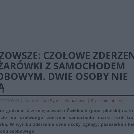
ZOWSZE: CZOŁOWE ZDERZEN
ĘŻARÓWKI Z SAMOCHODEM
OBOWYM. DWIE OSOBY NIE
Ą
2020 09:49
|
Autor:
Łukasz Rytel
|
Aktualności
|
Brak komentarzy
po godzinie 4 w miejscowości Ćwiklinek (pow. płoński) na k
szło do czołowego zderzeni samochodu marki ford tra
wką. W wyniku zderzenia dwie osoby zginęły: pasażerka i ki
odu osobowego.