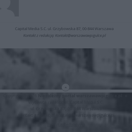
Capital Media S.C. ul. Grzybowska 87, 00-844 Warszawa
Kontakt z redakcją: Kontakt@warszawawpigulce.pl
Copyright © 2026
Niezależny portal warszawawpigulce.pl
∗
Wydawca i właściciel: Capital Media S.C.
ul. Grzybowska 87, 00-844 Warszawa
Kontakt z redakcją:
Kontakt@warszawawpigulce.pl
Polityka Redakcyjna