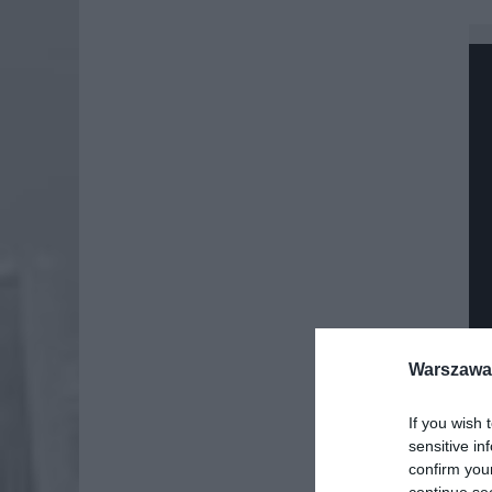
Warszawa 
If you wish 
sensitive in
confirm you
continue se