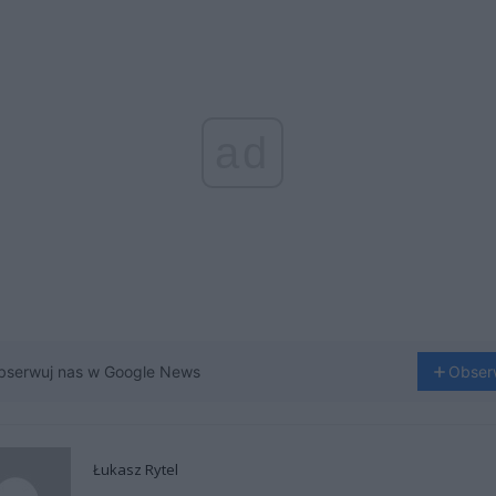
ad
bserwuj nas w Google News
Obser
Łukasz Rytel