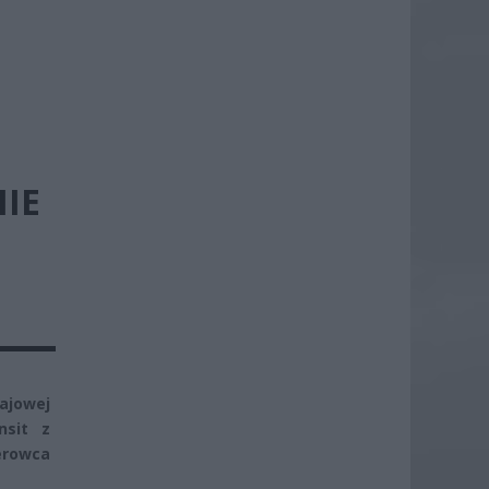
IE
rajowej
nsit z
erowca