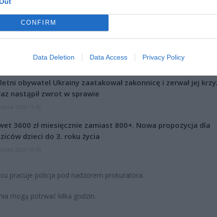
Out
kasz Wielechowski/
Fot. Łukasz Wielechowski/
Fot. Łukasz Wielech
CONFIRM
P3 Warszawa
TVP3 Warszawa
TVP3 Warszaw
blokowana jest w obu kierunkach.
Data Deletion
Data Access
Privacy Policy
CZ RÓWNIEŻ:
letni obywatel Ukrainy zaatakował zakonnicę i zerwał jej krzy
az nastąpił zwrot w sprawie
erpnia 2026 15:40
et 3600 zł miesięcznie zamiast 800+. Nowa propozycja dla
ziców dzieci do 3. roku życia
erpnia 2026 19:29
cu pracuje policja pod nadzorem prokuratora.
nia mogą potrwać kilka godzin.