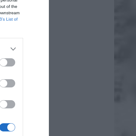
out of the
 downstream
B’s List of
daj