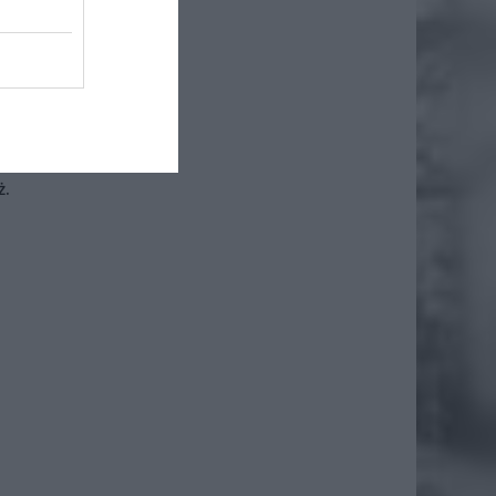
owski/
a
ż.