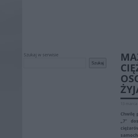
MA
Szukaj w serwisie
Szukaj
CI
OS
ŻYJ
13 marca 
Chwilę 
„7” do
ciężaró
samoch