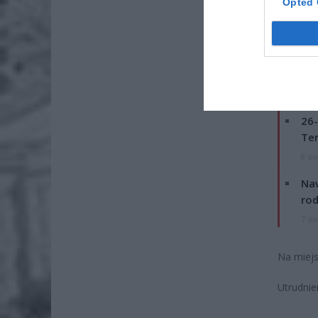
Opted 
Fot. Łu
TV
Droga za
ZOBA
26-
Ter
8 si
Naw
rod
7 si
Na miejs
Utrudnie