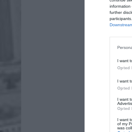
information 
further disc
participants
Downstream 
Persona
I want t
Opted 
Dod
I want t
Opted 
I want 
Advertis
Opted 
I want t
of my P
was col