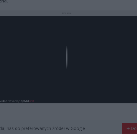
zna.
REKLAMA
Play
aj nas do preferowanych źródeł w Google
Do