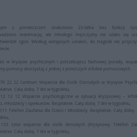
ym z pomieszczeń znaleziono 23-latka bez funkcji życi
wadzono reanimację, ale młodego mężczyzny nie udało się ur
twierdził zgon. Według wstępnych ustaleń, do tragedii nie przyczyn
zecie.
steś w kryzysie psychicznym i potrzebujesz fachowej porady, wspar
rmy pomocy skorzystaj z jednej z poniższych infolinii pomocowych.
70 22 22 Centrum Wsparcia dla Osób Dorosłych w Kryzysie Psych
łatnie. Całą dobę. 7 dni w tygodniu,
12 12 12 Wsparcie psychologiczne w sytuacji kryzysowej – infoli
ci, młodzieży i opiekunów. Bezpłatnie. Całą dobę. 7 dni w tygodniu,
111 Telefon Zaufania dla Dzieci i Młodzieży. Bezpłatnie. Całą dobę. 
dniu,
123 Linia wsparcia dla osób dorosłych (Kryzysowy Telefon Zau
łatnie. Całą dobę. 7 dni w tygodniu,