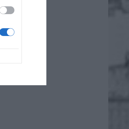
iero
ł.