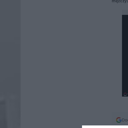
mężczy
Dod