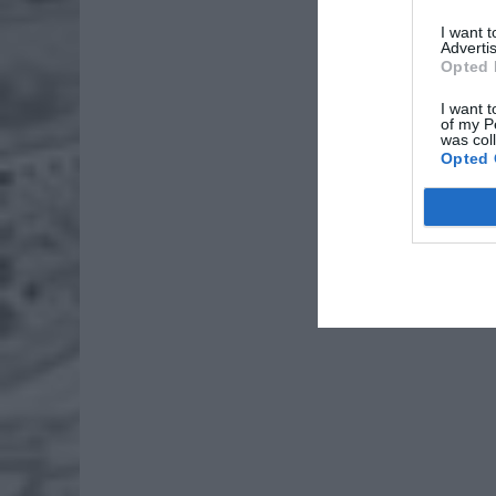
ZOBA
I want 
Advertis
Lid
Opted 
po
4 si
I want t
of my P
was col
Pie
Opted 
Wni
4 si