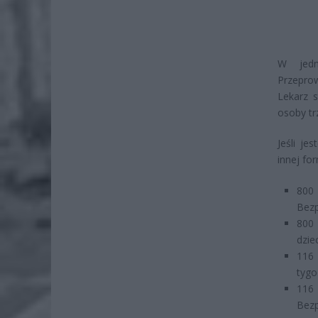
W jedn
Przepro
Lekarz s
osoby tr
Jeśli je
innej fo
800 
Bezp
800 
dzie
116 
tygo
116 
Bezp