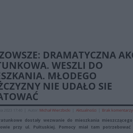
ZOWSZE: DRAMATYCZNA AK
TUNKOWA. WESZLI DO
ESZKANIA. MŁODEGO
CZYZNY NIE UDAŁO SIE
ATOWAĆ
ia 2023 17:40
|
Autor:
Michał Wierzbicki
|
Aktualności
|
Brak komentarzy
 ratunkowe dostały wezwanie do mieszkania mieszczącego
nowie przy ul. Pułtuskiej. Pomocy miał tam potrzebować