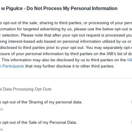
w Pigułce -
Do Not Process My Personal Information
to opt-out of the sale, sharing to third parties, or processing of your per
formation for targeted advertising by us, please use the below opt-out s
r selection. Please note that after your opt-out request is processed y
eing interest-based ads based on personal information utilized by us or
disclosed to third parties prior to your opt-out. You may separately opt-
losure of your personal information by third parties on the IAB’s list of
. This information may also be disclosed by us to third parties on the
IA
Participants
that may further disclose it to other third parties.
l Data Processing Opt Outs
Fot. Shutterstock
o opt-out of the Sharing of my personal data.
In
się, że drzwi do mieszkania były zamknięte. Funkcjonariusze wyważyl
do środka.
o opt-out of the Sale of my Personal Data.
In