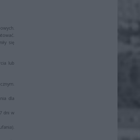
owych.
atować.
iły się
cia lub
icznym.
nia dla
7 dni w
fania).