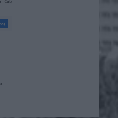
e. Całą
wuj
na