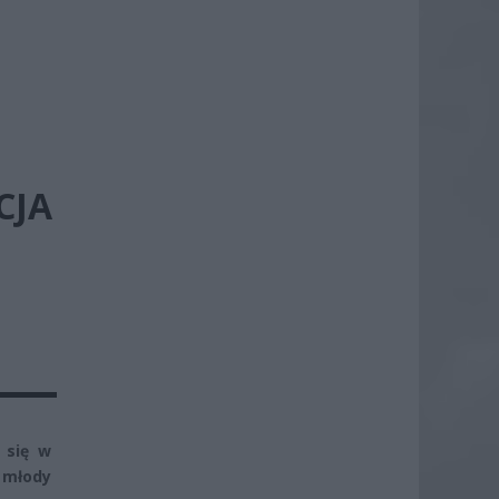
CJA
 się w
 młody