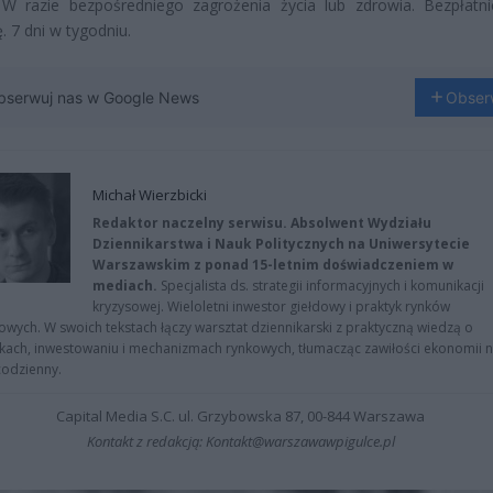
W razie bezpośredniego zagrożenia życia lub zdrowia. Bezpłatni
. 7 dni w tygodniu.
bserwuj nas w Google News
Obser
Michał Wierzbicki
Redaktor naczelny serwisu. Absolwent Wydziału
Dziennikarstwa i Nauk Politycznych na Uniwersytecie
Warszawskim z ponad 15-letnim doświadczeniem w
mediach.
Specjalista ds. strategii informacyjnych i komunikacji
kryzysowej. Wieloletni inwestor giełdowy i praktyk rynków
owych. W swoich tekstach łączy warsztat dziennikarski z praktyczną wiedzą o
kach, inwestowaniu i mechanizmach rynkowych, tłumacząc zawiłości ekonomii 
codzienny.
Capital Media S.C. ul. Grzybowska 87, 00-844 Warszawa
Kontakt z redakcją: Kontakt@warszawawpigulce.pl