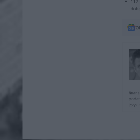
112 
dobę
O
finans
podat
język 