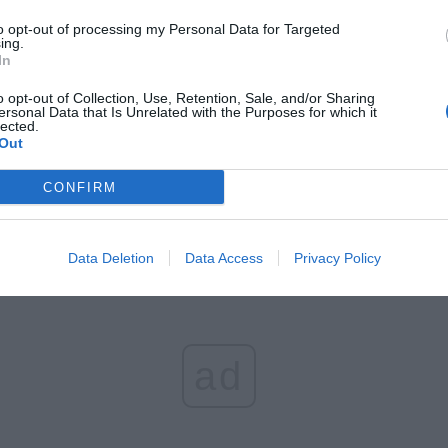
CZ RÓWNIEŻ:
to opt-out of processing my Personal Data for Targeted
ing.
l przecenił hit do kuchni. Air fryer tańszy aż o 150 zł, a to dop
In
czątek
erpnia 2026 16:06
o opt-out of Collection, Use, Retention, Sale, and/or Sharing
ersonal Data that Is Unrelated with the Purposes for which it
lected.
niądze dla milionów polskich rodzin. ZUS wypłacił już 173 mln z
Out
oski wciąż można składać
erpnia 2026 12:56
CONFIRM
Data Deletion
Data Access
Privacy Policy
ad