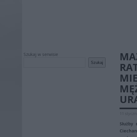
MA
Szukaj w serwisie
Szukaj
RA
MI
MĘŻ
UR
11 styczn
Służby
Ciecha