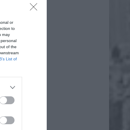
sonal or
ection to
ou may
 personal
out of the
 downstream
B’s List of
i drzwi