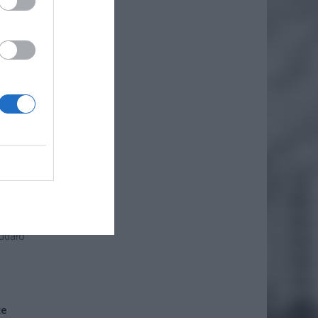
udało
że