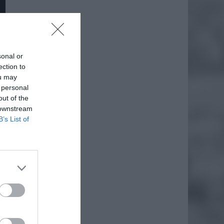
sonal or
ection to
ou may
 personal
out of the
 downstream
B’s List of
daj