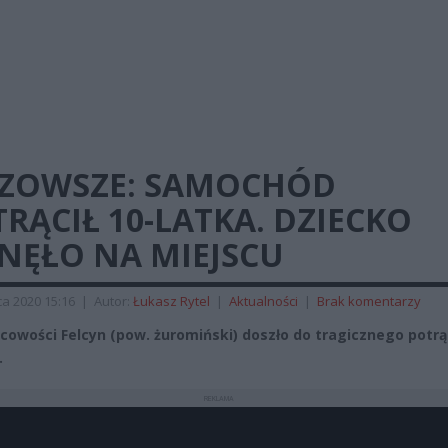
ZOWSZE: SAMOCHÓD
RĄCIŁ 10-LATKA. DZIECKO
NĘŁO NA MIEJSCU
a 2020 15:16
|
Autor:
Łukasz Rytel
|
Aktualności
|
Brak komentarzy
cowości Felcyn (pow. żuromiński) doszło do tragicznego potr
.
REKLAMA