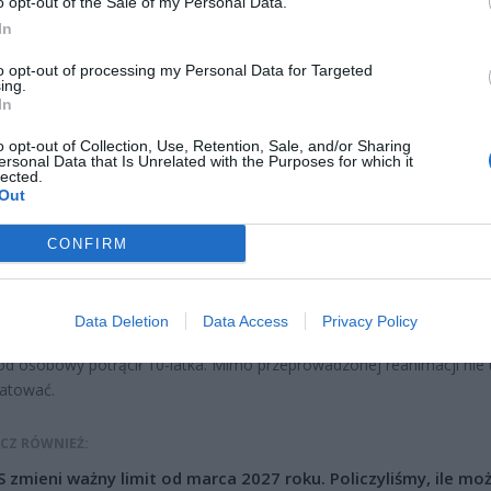
o opt-out of the Sale of my Personal Data.
In
to opt-out of processing my Personal Data for Targeted
ing.
In
o opt-out of Collection, Use, Retention, Sale, and/or Sharing
ersonal Data that Is Unrelated with the Purposes for which it
lected.
Out
CONFIRM
Fot. Warszawa w Pigułce
Data Deletion
Data Access
Privacy Policy
 osobowy potrącił 10-latka. Mimo przeprowadzonej reanimacji nie 
ratować.
CZ RÓWNIEŻ:
 zmieni ważny limit od marca 2027 roku. Policzyliśmy, ile mo