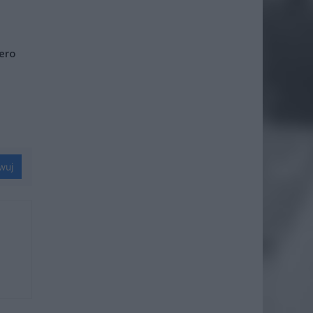
iero
wuj