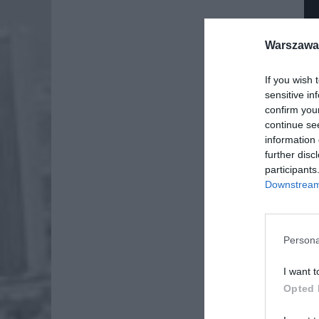
Warszawa 
If you wish 
sensitive in
confirm you
continue se
information 
further disc
participants
Downstream 
Dod
Persona
I want t
Opted 