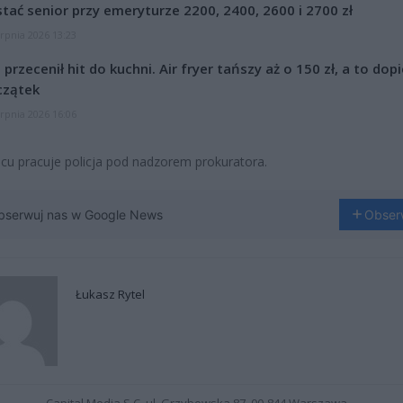
tać senior przy emeryturze 2200, 2400, 2600 i 2700 zł
erpnia 2026 13:23
l przecenił hit do kuchni. Air fryer tańszy aż o 150 zł, a to dop
czątek
erpnia 2026 16:06
cu pracuje policja pod nadzorem prokuratora.
bserwuj nas w Google News
Obser
Łukasz Rytel
Capital Media S.C. ul. Grzybowska 87, 00-844 Warszawa