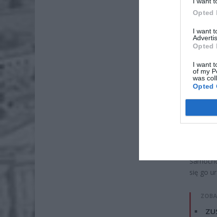
I want t
Opted 
I want 
Advertis
Opted 
I want t
of my P
was col
Opted 
Samochód
się go u
ZOBA
ZUS