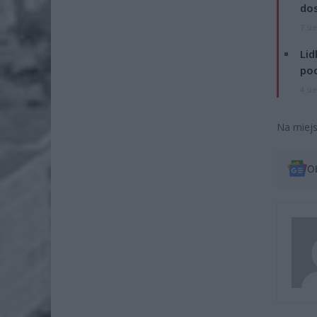
dos
7 si
Lid
po
4 si
Na miejs
O