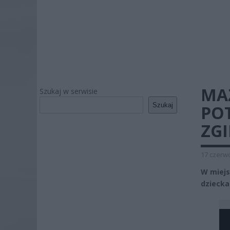
MA
Szukaj w serwisie
Szukaj
POT
ZGI
17 czerwc
W miejs
dziecka