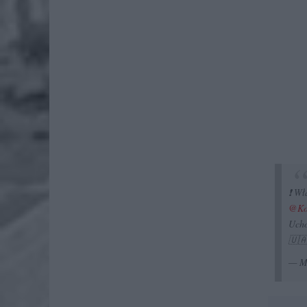
❗️Wł
@Ko
Ucho
🇺
— M