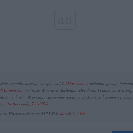
ad
aśnie zapadła decyzja zarządu woj.❗️
#Mazowsze
uruchamia pociąg humanit
lMazowieckie
na trasie Warszawa Zachodnia-Dorohusk. Pomoże on w transp
dźców i darów. W pociągu zapewnimy wsparcie ze strony pedagogów i pielęgn

pic.twitter.com/qp7vCeYTcR
arta Milewska (@rzecznikUMWM)
March 1, 2022