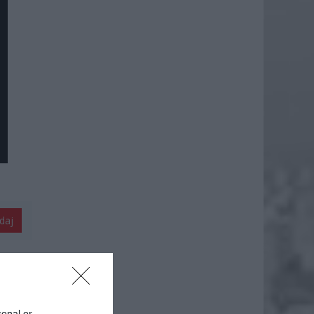
daj
sonal or