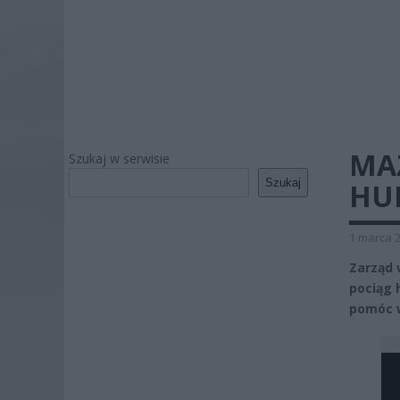
MA
Szukaj w serwisie
Szukaj
HU
1 marca 2
Zarząd 
pociąg 
pomóc w