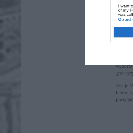
Naw
I want t
rod
of my P
was col
7 si
Opted 
ZUS
wyn
7 si
Wszystko
wydostać
graniczn
Koleje M
będzie 
pociągam