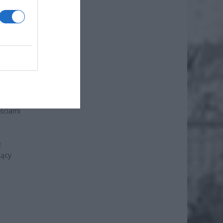
jściami
.
ę
jący