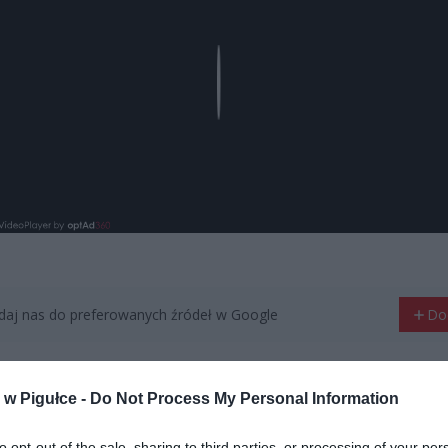
Play
aj nas do preferowanych źródeł w Google
Do
w Pigułce -
Do Not Process My Personal Information
formowała w mediach społecznościowych rzeczniczka Urzędu
to opt-out of the sale, sharing to third parties, or processing of your per