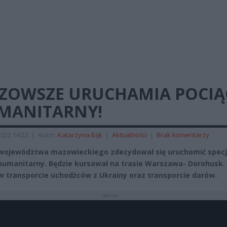
ZOWSZE URUCHAMIA POCIĄ
MANITARNY!
022 14:22
|
Autor:
Katarzyna Bąk
|
Aktualności
|
Brak komentarzy
województwa mazowieckiego zdecydował się uruchomić specj
humanitarny. Będzie kursował na trasie Warszawa- Dorohusk.
 transporcie uchodźców z Ukrainy oraz transporcie darów.
REKLAMA