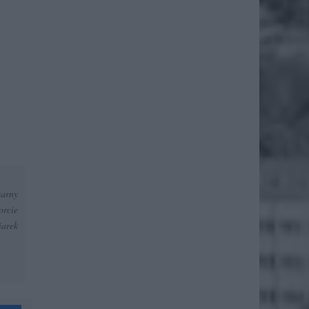
arny
orcie
iarek