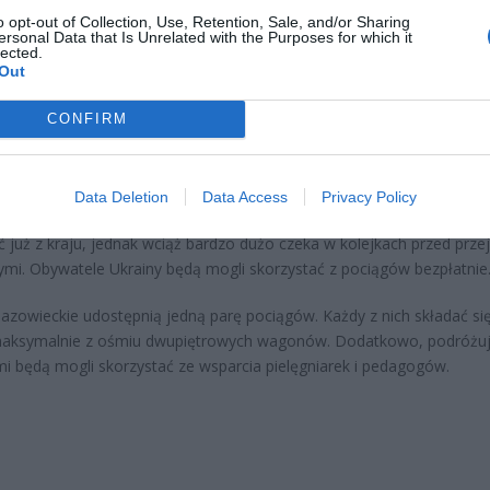
et 3600 zł miesięcznie zamiast 800+. Nowa propozycja dla
o opt-out of Collection, Use, Retention, Sale, and/or Sharing
ziców dzieci do 3. roku życia
ersonal Data that Is Unrelated with the Purposes for which it
lected.
erpnia 2026 19:29
Out
 podniesie próg 500 plus dla seniorów. Policzyliśmy, ile może
CONFIRM
ieść wypłata przy emeryturze od 2200 do 2700 zł
erpnia 2026 19:14
Data Deletion
Data Access
Privacy Policy
 ze względu na toczącą się na Ukrainie wojnę. Część osób udało się
 już z kraju, jednak wciąż bardzo dużo czeka w kolejkach przed prze
ymi. Obywatele Ukrainy będą mogli skorzystać z pociągów bezpłatnie
azowieckie udostępnią jedną parę pociągów. Każdy z nich składać si
maksymalnie z ośmiu dwupiętrowych wagonów. Dodatkowo, podróżu
i będą mogli skorzystać ze wsparcia pielęgniarek i pedagogów.