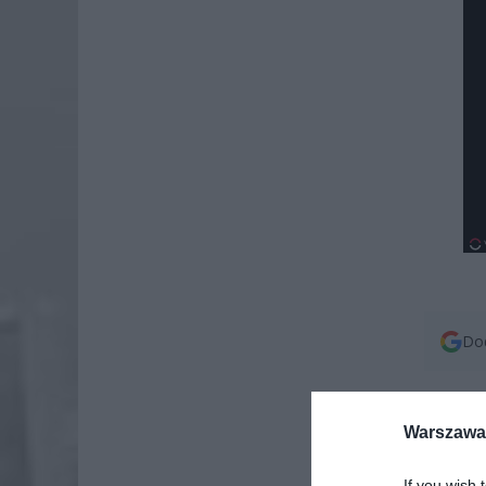
Dod
Warszawa 
Jak poin
If you wish 