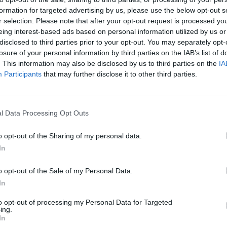
kowskiego Województwa Mazowieckiego, Mazowsze uruchamia poci
formation for targeted advertising by us, please use the below opt-out s
rny na trasie Warszawa Zachodnia-Dorohusk. Skład w barwach Kolei
r selection. Please note that after your opt-out request is processed y
ckich ma pomóc w trasporcie uchodźców oraz darów.
eing interest-based ads based on personal information utilized by us or
disclosed to third parties prior to your opt-out. You may separately opt-
losure of your personal information by third parties on the IAB’s list of
. This information may also be disclosed by us to third parties on the
IA
Participants
that may further disclose it to other third parties.
l Data Processing Opt Outs
ad
o opt-out of the Sharing of my personal data.
In
o opt-out of the Sale of my Personal Data.
In
to opt-out of processing my Personal Data for Targeted
ing.
CZ RÓWNIEŻ:
In