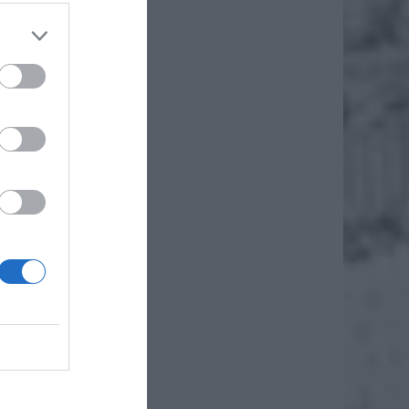
zestawy
 między
dowanie
edyncze
taw.