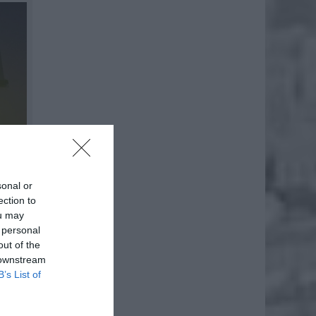
sonal or
ection to
ou may
 personal
out of the
 downstream
B’s List of