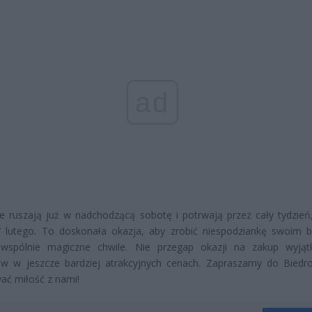
ad
 ruszają już w nadchodzącą sobotę i potrwają przez cały tydzień
7 lutego. To doskonała okazja, aby zrobić niespodziankę swoim bl
 wspólnie magiczne chwile. Nie przegap okazji na zakup wyją
ów w jeszcze bardziej atrakcyjnych cenach. Zapraszamy do Biedro
ać miłość z nami!