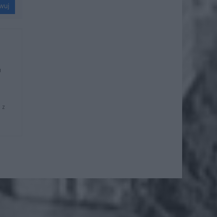
wuj
u
 z