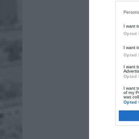
W ramac
Persona
LEGO, kt
innymi 
I want t
estetycz
Opted 
rośliny.
I want t
Opted 
I want 
Advertis
Opted 
I want t
of my P
was col
Opted 