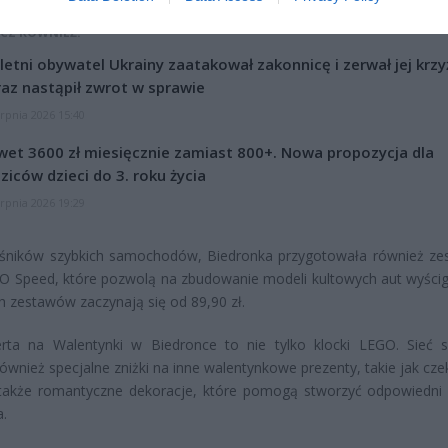
CZ RÓWNIEŻ:
letni obywatel Ukrainy zaatakował zakonnicę i zerwał jej krzy
az nastąpił zwrot w sprawie
erpnia 2026 15:40
et 3600 zł miesięcznie zamiast 800+. Nowa propozycja dla
ziców dzieci do 3. roku życia
erpnia 2026 19:29
ośników szybkich samochodów, Biedronka przygotowała również ze
GO Speed, które pozwolą na zbudowanie modeli kultowych aut wyści
h zestawów zaczynają się od 89,90 zł.
rta na Walentynki w Biedronce to nie tylko klocki LEGO. Sieć 
również specjalne zniżki na inne walentynkowe prezenty, takie jak cze
 także romantyczne dekoracje, które pomogą stworzyć odpowiedni 
a.