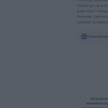
zaopatrzyć się w m
jeden dzień i obow
Biedronki. Zainter
czwartek 25 kwietni
Obserwuj na
Dziennikar
wykładowczyn
gospodarczych i t