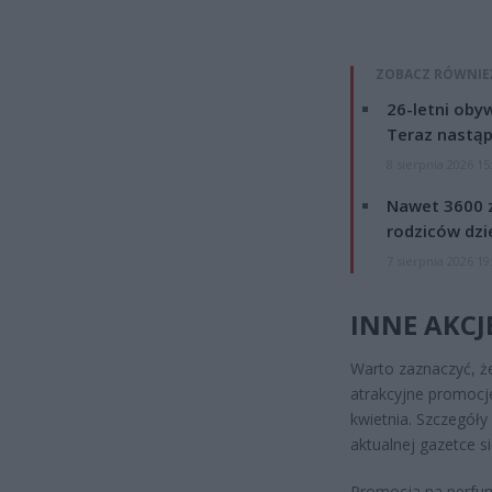
ZOBACZ RÓWNIE
26-letni obyw
Teraz nastąp
8 sierpnia 2026 15
Nawet 3600 z
rodziców dzie
7 sierpnia 2026 19
INNE AKC
Warto zaznaczyć, ż
atrakcyjne promocje
kwietnia. Szczegół
aktualnej gazetce s
Promocja na perfum