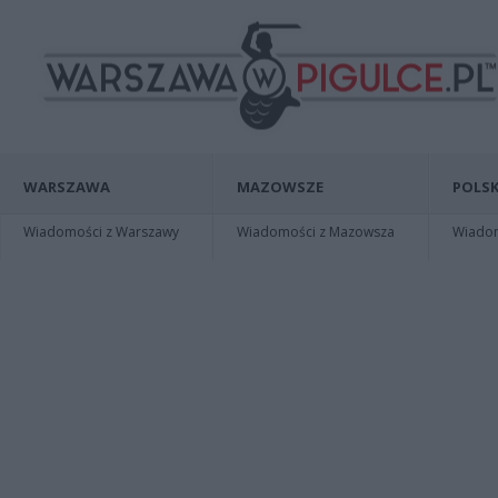
WARSZAWA
MAZOWSZE
POLSK
Wiadomości z Warszawy
Wiadomości z Mazowsza
Wiadomo