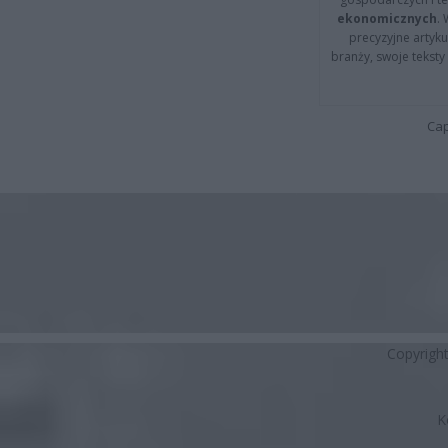
ekonomicznych
.
precyzyjne artyku
branży, swoje tekst
Cap
Copyrigh
K