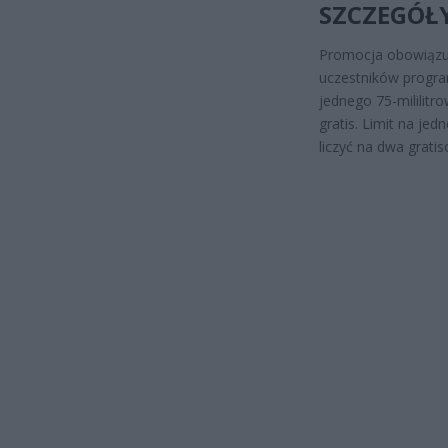
SZCZEGÓŁ
Promocja obowiązuj
uczestników program
jednego 75-mililit
gratis. Limit na je
liczyć na dwa grati